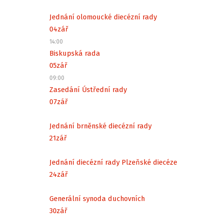
Jednání olomoucké diecézní rady
04
zář
14:00
Biskupská rada
05
zář
09:00
Zasedání Ústřední rady
07
zář
Jednání brněnské diecézní rady
21
zář
Jednání diecézní rady Plzeňské diecéze
24
zář
Generální synoda duchovních
30
zář