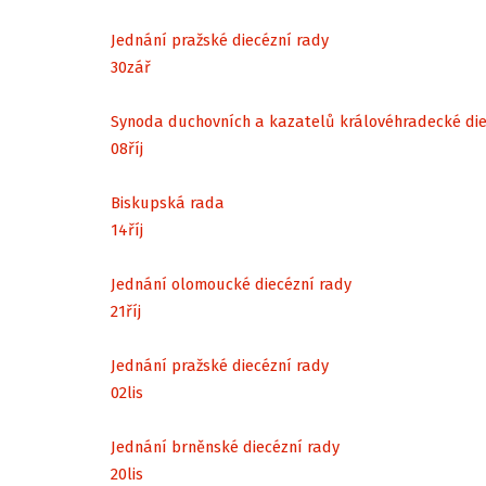
Jednání pražské diecézní rady
30
zář
Synoda duchovních a kazatelů královéhradecké di
08
říj
Biskupská rada
14
říj
Jednání olomoucké diecézní rady
21
říj
Jednání pražské diecézní rady
02
lis
Jednání brněnské diecézní rady
20
lis