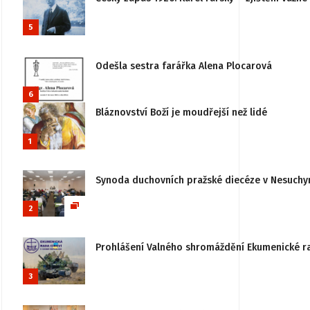
5
Odešla sestra farářka Alena Plocarová
6
Bláznovství Boží je moudřejší než lidé
1
Synoda duchovních pražské diecéze v Nesuchy
2
Prohlášení Valného shromáždění Ekumenické rady
3