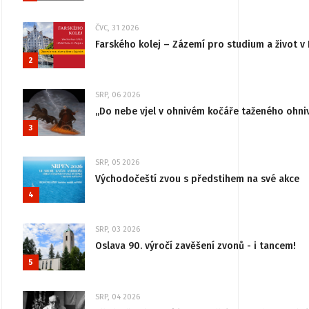
ČVC, 31 2026
Farského kolej – Zázemí pro studium a život v 
2
SRP, 06 2026
„Do nebe vjel v ohnivém kočáře taženého ohni
3
SRP, 05 2026
Východočeští zvou s předstihem na své akce
4
SRP, 03 2026
Oslava 90. výročí zavěšení zvonů - i tancem!
5
SRP, 04 2026