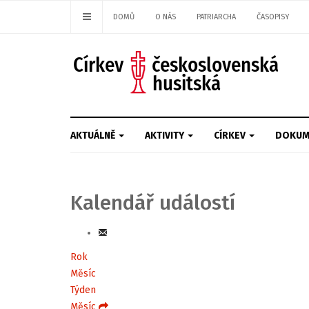
DOMŮ
O NÁS
PATRIARCHA
ČASOPISY
AKTUÁLNĚ
AKTIVITY
CÍRKEV
DOKUM
Kalendář událostí
Rok
Měsíc
Týden
Měsíc