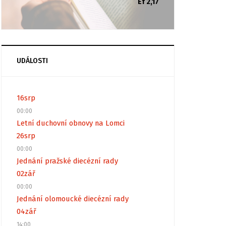
Ef 2,17
UDÁLOSTI
16
srp
00:00
Letní duchovní obnovy na Lomci
26
srp
00:00
Jednání pražské diecézní rady
02
zář
00:00
Jednání olomoucké diecézní rady
04
zář
14:00