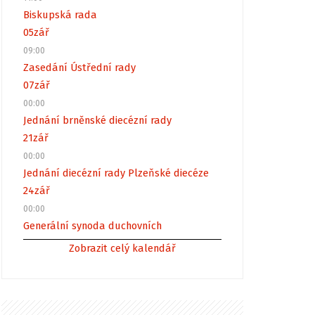
Biskupská rada
05
zář
09:00
Zasedání Ústřední rady
07
zář
00:00
Jednání brněnské diecézní rady
21
zář
00:00
Jednání diecézní rady Plzeňské diecéze
24
zář
00:00
Generální synoda duchovních
Zobrazit celý kalendář