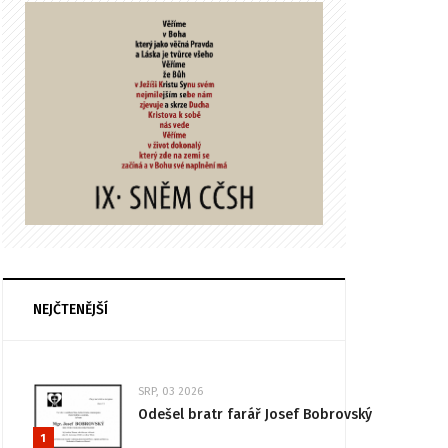
NEJČTENĚJŠÍ
SRP, 03 2026
Odešel bratr farář Josef Bobrovský
1