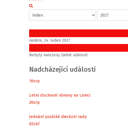
Předchozí den
neděle, 24. leden 2027
Následující den
Nebyly nalezeny žádné události
Nadcházející události
16
srp
Letní duchovní obnovy na Lomci
26
srp
Jednání pražské diecézní rady
02
zář