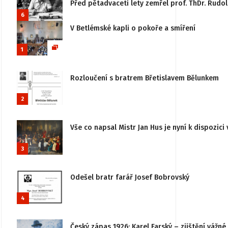
Před pětadvaceti lety zemřel prof. ThDr. Rudo
6
V Betlémské kapli o pokoře a smíření
1
Rozloučení s bratrem Břetislavem Bělunkem
2
Vše co napsal Mistr Jan Hus je nyní k dispozici 
3
Odešel bratr farář Josef Bobrovský
4
Český zápas 1926: Karel Farský – zjištění vážn