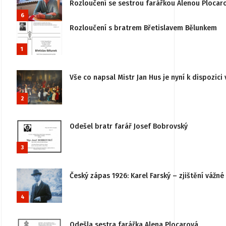
Rozloučení se sestrou farářkou Alenou Plocar
6
Rozloučení s bratrem Břetislavem Bělunkem
1
Vše co napsal Mistr Jan Hus je nyní k dispozici 
2
Odešel bratr farář Josef Bobrovský
3
Český zápas 1926: Karel Farský – zjištění vážn
4
Odešla sestra farářka Alena Plocarová