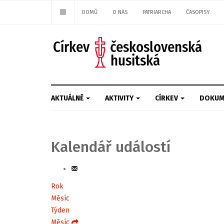
DOMŮ
O NÁS
PATRIARCHA
ČASOPISY
AKTUÁLNĚ
AKTIVITY
CÍRKEV
DOKUM
Kalendář událostí
Rok
Měsíc
Týden
Měsíc