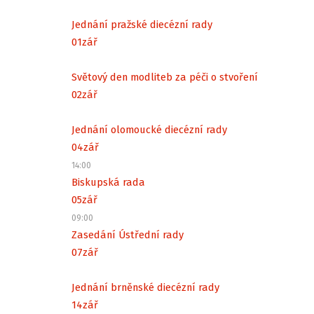
Jednání pražské diecézní rady
01
zář
Světový den modliteb za péči o stvoření
02
zář
Jednání olomoucké diecézní rady
04
zář
14:00
Biskupská rada
05
zář
09:00
Zasedání Ústřední rady
07
zář
Jednání brněnské diecézní rady
14
zář