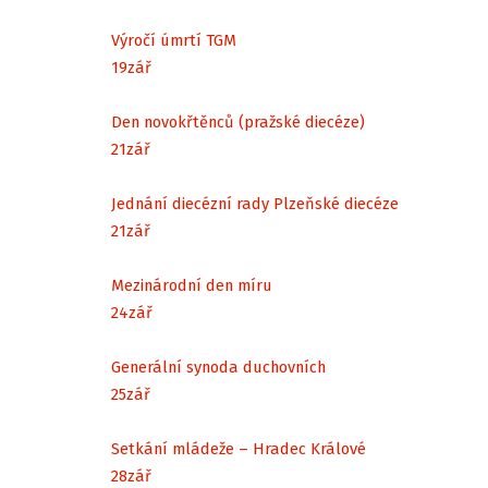
Výročí úmrtí TGM
19
zář
Den novokřtěnců (pražské diecéze)
21
zář
Jednání diecézní rady Plzeňské diecéze
21
zář
Mezinárodní den míru
24
zář
Generální synoda duchovních
25
zář
Setkání mládeže – Hradec Králové
28
zář