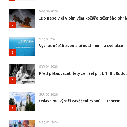
SRP, 06 2026
„Do nebe vjel v ohnivém kočáře taženého ohni
2
SRP, 05 2026
Východočeští zvou s předstihem na své akce
3
SRP, 04 2026
Před pětadvaceti lety zemřel prof. ThDr. Rudo
4
SRP, 03 2026
Oslava 90. výročí zavěšení zvonů - i tancem!
5
SRP, 04 2026