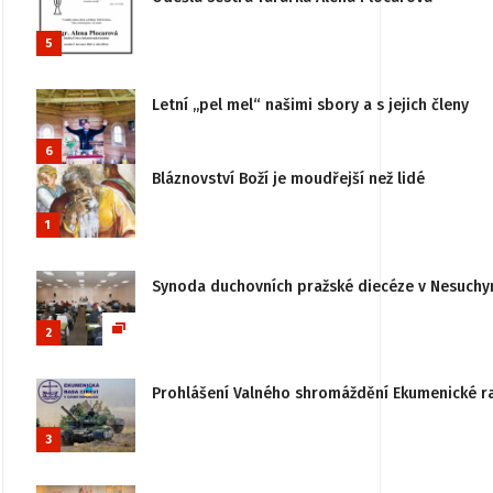
5
Letní „pel mel“ našimi sbory a s jejich členy
6
Bláznovství Boží je moudřejší než lidé
1
Synoda duchovních pražské diecéze v Nesuchy
2
Prohlášení Valného shromáždění Ekumenické rady
3