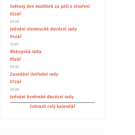
Světový den modliteb za péči o stvoření
02
zář
00:00
Jednání olomoucké diecézní rady
04
zář
14:00
Biskupská rada
05
zář
09:00
Zasedání Ústřední rady
07
zář
00:00
Jednání brněnské diecézní rady
Zobrazit celý kalendář