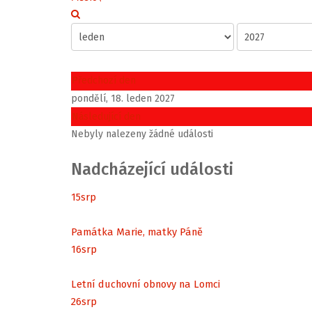
Předchozí den
pondělí, 18. leden 2027
Následující den
Nebyly nalezeny žádné události
Nadcházející události
15
srp
Památka Marie, matky Páně
16
srp
Letní duchovní obnovy na Lomci
26
srp