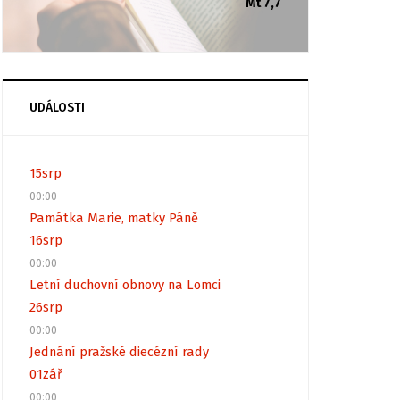
Mt 7,7
UDÁLOSTI
15
srp
00:00
Památka Marie, matky Páně
16
srp
00:00
Letní duchovní obnovy na Lomci
26
srp
00:00
Jednání pražské diecézní rady
01
zář
00:00