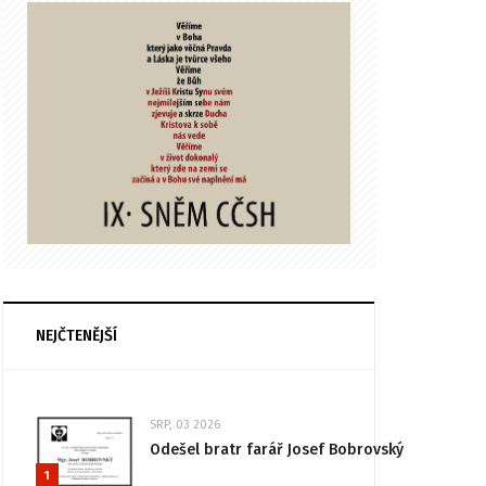
NEJČTENĚJŠÍ
SRP, 03 2026
Odešel bratr farář Josef Bobrovský
1