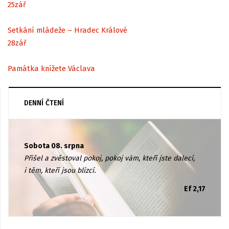
25
zář
Setkání mládeže – Hradec Králové
28
zář
Památka knížete Václava
DENNÍ ČTENÍ
Sobota 08. srpna
Přišel a zvěstoval pokoj, pokoj vám, kteří jste dalecí,
i těm, kteří jsou blízcí.
Ef 2,17