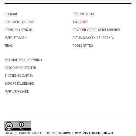
HLEDÁNÍ
ÚŘEDNÍ DESKA
POKROČILÉ HLEDÁNÍ
KALENDÁŘ
PODMÍNKY VYUŽITÍ
PŮVODNÍ VERZE WEBU (ARCHIV)
MAPA STRÁNEK
AKTUALNE.CCSH.CZ (ARCHIV)
TIRÁŽ
PODLE ŠTÍTKŮ
MELODIE PÍSNÍ ZPĚVNÍKU
ČASOPISY KE STAŽENÍ
Z ČESKÉHO ZÁPASU
EXPORT KALENDÁŘE
MAPA ADRESÁŘE
OBSAH JE PUBLIKOVÁN POD LICENCÍ
CREATIVE COMMONS ATTRIBUTION 4.0