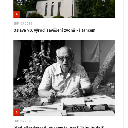
4
SRP, 03 2026
Oslava 90. výročí zavěšení zvonů - i tancem!
5
SRP, 04 2026