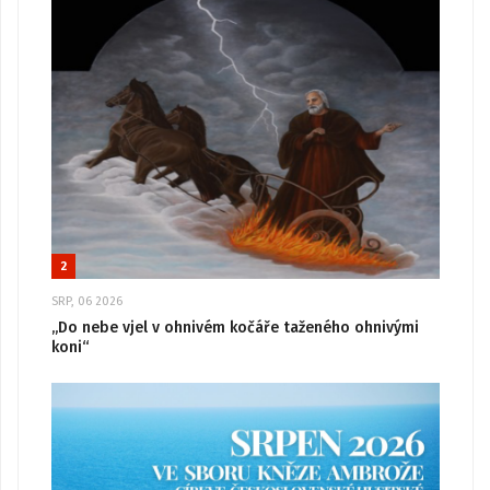
2
SRP, 06 2026
„Do nebe vjel v ohnivém kočáře taženého ohnivými
koni“