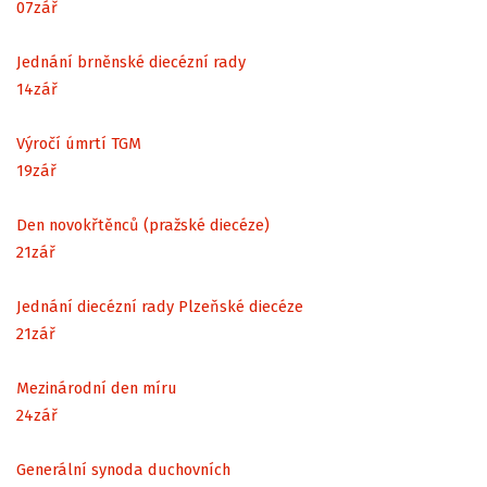
07
zář
Jednání brněnské diecézní rady
14
zář
Výročí úmrtí TGM
19
zář
Den novokřtěnců (pražské diecéze)
21
zář
Jednání diecézní rady Plzeňské diecéze
21
zář
Mezinárodní den míru
24
zář
Generální synoda duchovních