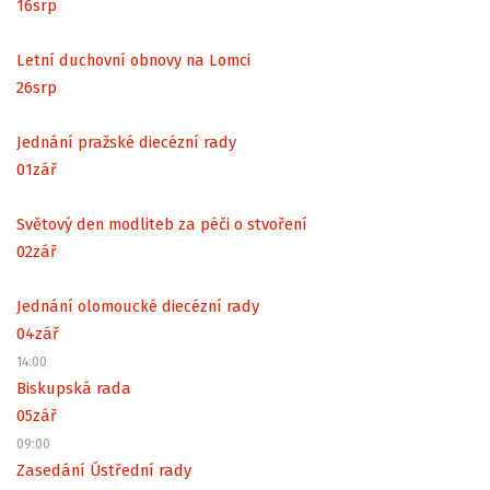
16
srp
Letní duchovní obnovy na Lomci
26
srp
Jednání pražské diecézní rady
01
zář
Světový den modliteb za péči o stvoření
02
zář
Jednání olomoucké diecézní rady
04
zář
14:00
Biskupská rada
05
zář
09:00
Zasedání Ústřední rady