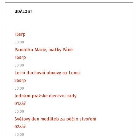
UDÁLOSTI
15
srp
00:00
Památka Marie, matky Páně
16
srp
00:00
Letní duchovní obnovy na Lomci
26
srp
00:00
Jednání pražské diecézní rady
01
zář
00:00
Světový den modliteb za péči o stvoření
02
zář
00:00