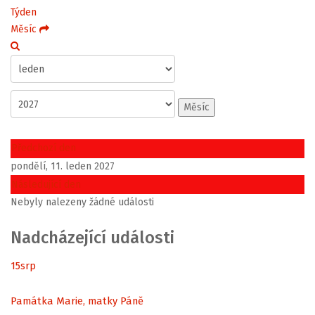
Týden
Měsíc
Měsíc
Předchozí den
pondělí, 11. leden 2027
Následující den
Nebyly nalezeny žádné události
Nadcházející události
15
srp
Památka Marie, matky Páně