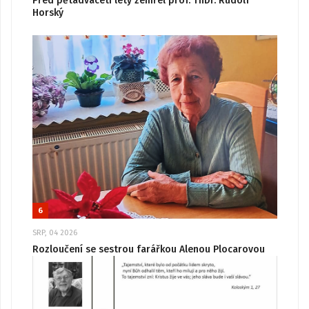
Před pětadvaceti lety zemřel prof. ThDr. Rudolf
Horský
6
SRP, 04 2026
Rozloučení se sestrou farářkou Alenou Plocarovou