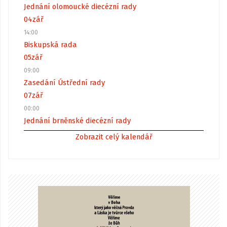
Jednání olomoucké diecézní rady
04
zář
14:00
Biskupská rada
05
zář
09:00
Zasedání Ústřední rady
07
zář
00:00
Jednání brněnské diecézní rady
Zobrazit celý kalendář