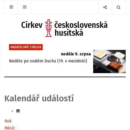
KAZATELSKÝ CYKLUS
neděle 9. srpna
Neděle po svatém Duchu (19. v mezidobí)
Kalendář událostí
Rok
Měsíc