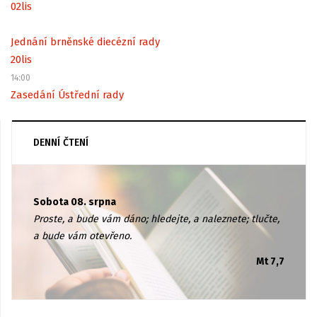
02
lis
Jednání brněnské diecézní rady
20
lis
14:00
Zasedání Ústřední rady
DENNÍ ČTENÍ
Sobota 08. srpna
Proste, a bude vám dáno; hledejte, a naleznete; tlučte,
a bude vám otevřeno.
Mt 7,7