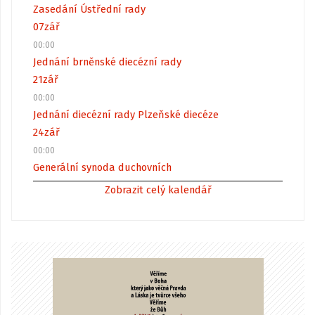
Zasedání Ústřední rady
07
zář
00:00
Jednání brněnské diecézní rady
21
zář
00:00
Jednání diecézní rady Plzeňské diecéze
24
zář
00:00
Generální synoda duchovních
Zobrazit celý kalendář