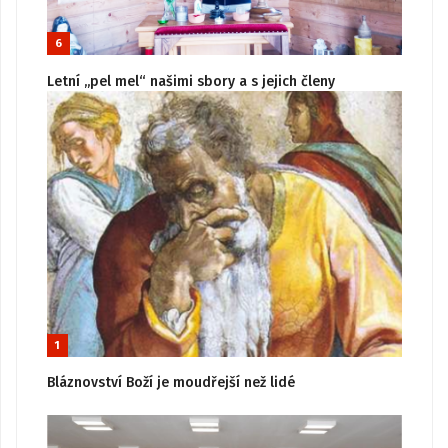
6
Letní „pel mel“ našimi sbory a s jejich členy
1
Bláznovství Boží je moudřejší než lidé