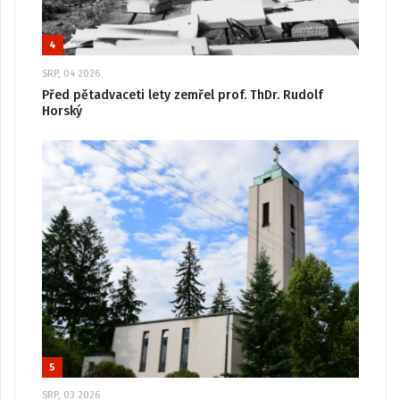
4
SRP, 04 2026
Před pětadvaceti lety zemřel prof. ThDr. Rudolf
Horský
5
SRP, 03 2026