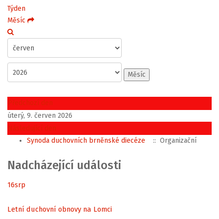
Týden
Měsíc
Měsíc
Předchozí den
úterý, 9. červen 2026
Následující den
Synoda duchovních brněnské diecéze
:: Organizační
Nadcházející události
16
srp
Letní duchovní obnovy na Lomci