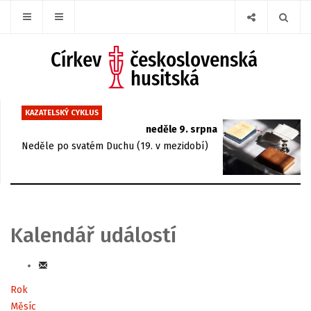
KAZATELSKÝ CYKLUS
neděle 9. srpna
Neděle po svatém Duchu (19. v mezidobí)
Kalendář událostí
Rok
Měsíc