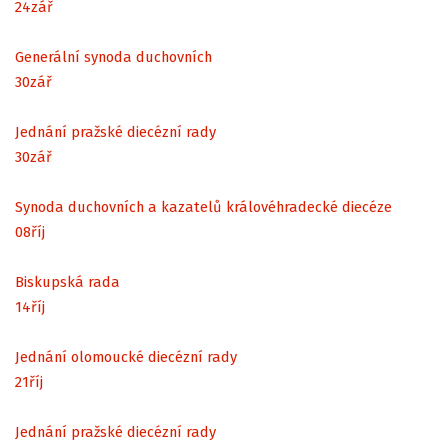
24
zář
Generální synoda duchovních
30
zář
Jednání pražské diecézní rady
30
zář
Synoda duchovních a kazatelů královéhradecké diecéze
08
říj
Biskupská rada
14
říj
Jednání olomoucké diecézní rady
21
říj
Jednání pražské diecézní rady