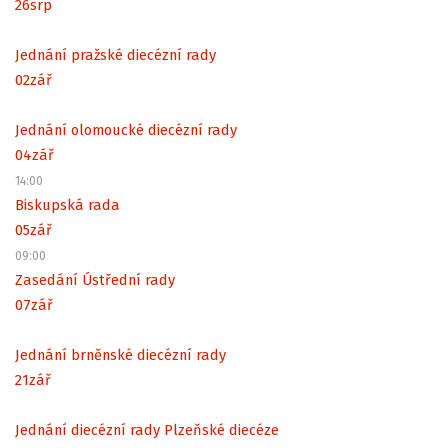
26
srp
Jednání pražské diecézní rady
02
zář
Jednání olomoucké diecézní rady
04
zář
14:00
Biskupská rada
05
zář
09:00
Zasedání Ústřední rady
07
zář
Jednání brněnské diecézní rady
21
zář
Jednání diecézní rady Plzeňské diecéze