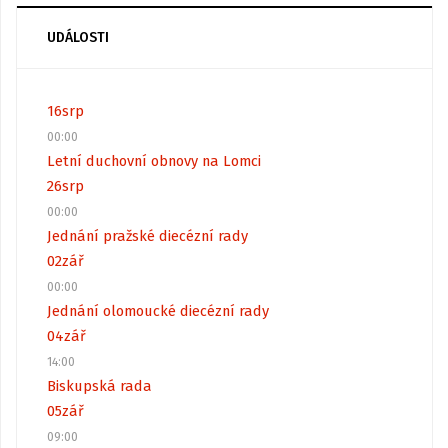
UDÁLOSTI
16
srp
00:00
Letní duchovní obnovy na Lomci
26
srp
00:00
Jednání pražské diecézní rady
02
zář
00:00
Jednání olomoucké diecézní rady
04
zář
14:00
Biskupská rada
05
zář
09:00