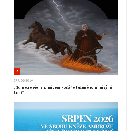
2
SRP, 06 2026
„Do nebe vjel v ohnivém kočáře taženého ohnivými
koni“