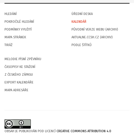
HLEDÁNÍ
ÚŘEDNÍ DESKA
POKROČILÉ HLEDÁNÍ
KALENDÁŘ
PODMÍNKY VYUŽITÍ
PŮVODNÍ VERZE WEBU (ARCHIV)
MAPA STRÁNEK
AKTUALNE.CCSH.CZ (ARCHIV)
TIRÁŽ
PODLE ŠTÍTKŮ
MELODIE PÍSNÍ ZPĚVNÍKU
ČASOPISY KE STAŽENÍ
Z ČESKÉHO ZÁPASU
EXPORT KALENDÁŘE
MAPA ADRESÁŘE
OBSAH JE PUBLIKOVÁN POD LICENCÍ
CREATIVE COMMONS ATTRIBUTION 4.0