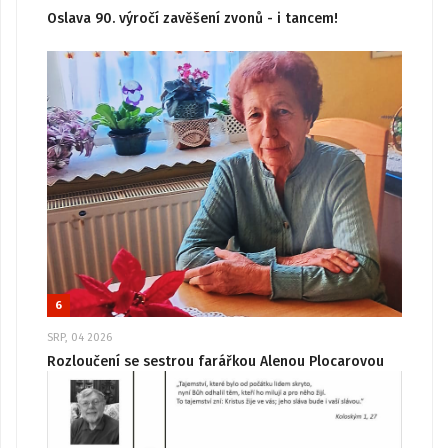
Oslava 90. výročí zavěšení zvonů - i tancem!
6
SRP, 04 2026
Rozloučení se sestrou farářkou Alenou Plocarovou