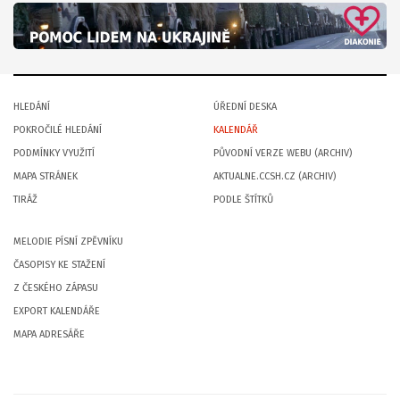
HLEDÁNÍ
ÚŘEDNÍ DESKA
POKROČILÉ HLEDÁNÍ
KALENDÁŘ
PODMÍNKY VYUŽITÍ
PŮVODNÍ VERZE WEBU (ARCHIV)
MAPA STRÁNEK
AKTUALNE.CCSH.CZ (ARCHIV)
TIRÁŽ
PODLE ŠTÍTKŮ
MELODIE PÍSNÍ ZPĚVNÍKU
ČASOPISY KE STAŽENÍ
Z ČESKÉHO ZÁPASU
EXPORT KALENDÁŘE
MAPA ADRESÁŘE