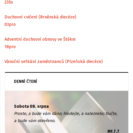
23
lis
Duchovní cvičení (Brněnská diecéze)
03
pro
Adventní duchovní obnovy ve Štěkni
18
pro
Vánoční setkání zaměstnanců (Plzeňská diecéze)
DENNÍ ČTENÍ
Sobota 08. srpna
Proste, a bude vám dáno; hledejte, a naleznete; tlučte,
a bude vám otevřeno.
Mt 7,7