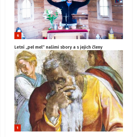
6
Letní „pel mel“ našimi sbory a s jejich členy
1