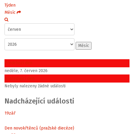
Týden
Měsíc
Měsíc
Předchozí den
neděle, 7. červen 2026
Následující den
Nebyly nalezeny žádné události
Nadcházející události
19
zář
Den novokřtěnců (pražské diecéze)