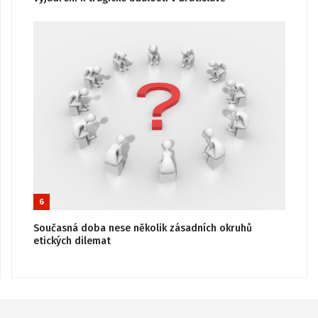
6
Současná doba nese několik zásadních okruhů
etických dilemat