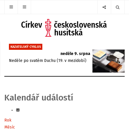
KAZATELSKÝ CYKLUS
neděle 9. srpna
Neděle po svatém Duchu (19. v mezidobí)
Kalendář událostí
Rok
Měsíc