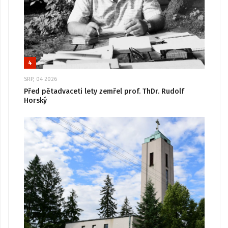
4
SRP, 04 2026
Před pětadvaceti lety zemřel prof. ThDr. Rudolf
Horský