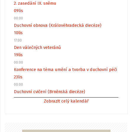
2. zasedání IX. sněmu
09
lis
00:00
Duchovní obnova (Královéhradecká diecéze)
10
lis
17:00
Den válečných veteránů
19
lis
00:00
Konference na téma umění a tvorba v duchovní péči
23
lis
00:00
Duchovní cvičení (Brněnská diecéze)
Zobrazit celý kalendář