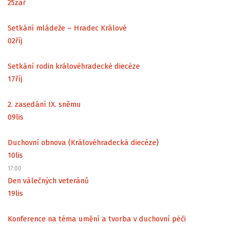
25
zář
Setkání mládeže – Hradec Králové
02
říj
Setkání rodin královéhradecké diecéze
17
říj
2. zasedání IX. sněmu
09
lis
Duchovní obnova (Královéhradecká diecéze)
10
lis
17:00
Den válečných veteránů
19
lis
Konference na téma umění a tvorba v duchovní péči