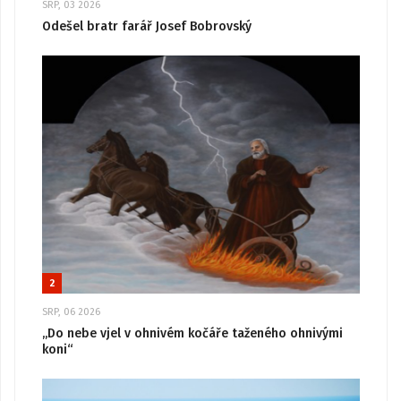
SRP, 03 2026
Odešel bratr farář Josef Bobrovský
2
SRP, 06 2026
„Do nebe vjel v ohnivém kočáře taženého ohnivými
koni“