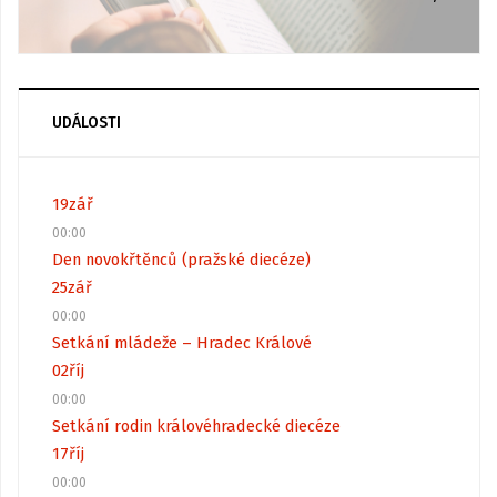
UDÁLOSTI
19
zář
00:00
Den novokřtěnců (pražské diecéze)
25
zář
00:00
Setkání mládeže – Hradec Králové
02
říj
00:00
Setkání rodin královéhradecké diecéze
17
říj
00:00