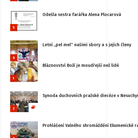
Odešla sestra farářka Alena Plocarová
5
Letní „pel mel“ našimi sbory a s jejich členy
6
Bláznovství Boží je moudřejší než lidé
1
Synoda duchovních pražské diecéze v Nesuchy
2
Prohlášení Valného shromáždění Ekumenické rady