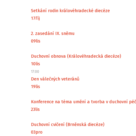
Setkání rodin královéhradecké diecéze
17
říj
2. zasedání IX. sněmu
09
lis
Duchovní obnova (Královéhradecká diecéze)
10
lis
17:00
Den válečných veteránů
19
lis
Konference na téma umění a tvorba v duchovní péč
23
lis
Duchovní cvičení (Brněnská diecéze)
03
pro