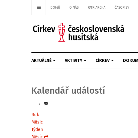
DOMŮ
O NÁS
PATRIARCHA
ČASOPISY
AKTUÁLNĚ
AKTIVITY
CÍRKEV
DOKUM
Kalendář událostí
Rok
Měsíc
Týden
Měsíc