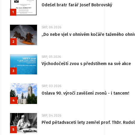
Odešel bratr farář Josef Bobrovský
1
SRP, 06 2026
„Do nebe vjel v ohnivém kočáře taženého ohni
2
SRP, 05 2026
Východočeští zvou s předstihem na své akce
3
SRP, 03 2026
Oslava 90. výročí zavěšení zvonů - i tancem!
4
SRP, 04 2026
Před pětadvaceti lety zemřel prof. ThDr. Rudo
5