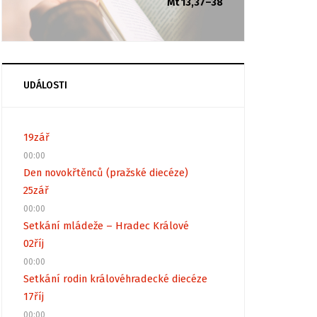
Mt 13,37–38
UDÁLOSTI
19
zář
00:00
Den novokřtěnců (pražské diecéze)
25
zář
00:00
Setkání mládeže – Hradec Králové
02
říj
00:00
Setkání rodin královéhradecké diecéze
17
říj
00:00