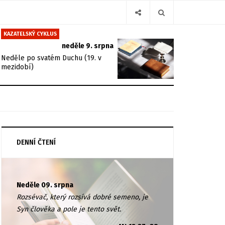
KAZATELSKÝ CYKLUS
neděle 9. srpna
Neděle po svatém Duchu (19. v
mezidobí)
DENNÍ ČTENÍ
Neděle 09. srpna
Rozsévač, který rozsívá dobré semeno, je
Syn člověka a pole je tento svět.