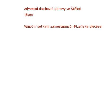
Adventní duchovní obnovy ve Štěkni
18
pro
Vánoční setkání zaměstnanců (Plzeňská diecéze)