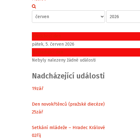
Předchozí den
pátek, 5. červen 2026
Následující den
Nebyly nalezeny žádné události
Nadcházející události
19
zář
Den novokřtěnců (pražské diecéze)
25
zář
Setkání mládeže – Hradec Králové
02
říj