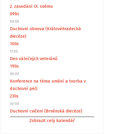
2. zasedání IX. sněmu
09
lis
00:00
Duchovní obnova (Královéhradecká
diecéze)
10
lis
17:00
Den válečných veteránů
19
lis
00:00
Konference na téma umění a tvorba v
duchovní péči
23
lis
00:00
Duchovní cvičení (Brněnská diecéze)
Zobrazit celý kalendář