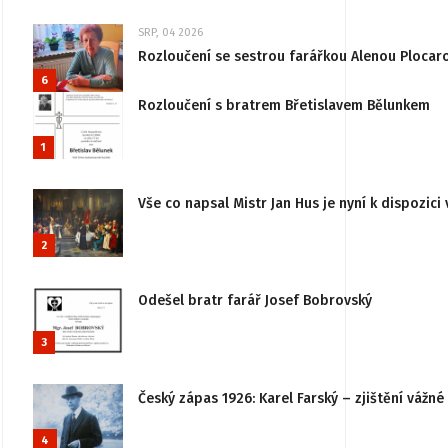
SRP, 04 2026
Rozloučení se sestrou farářkou Alenou Plocar
6
Rozloučení s bratrem Břetislavem Bělunkem
1
Vše co napsal Mistr Jan Hus je nyní k dispozici 
2
Odešel bratr farář Josef Bobrovský
3
Český zápas 1926: Karel Farský – zjištění vážn
4