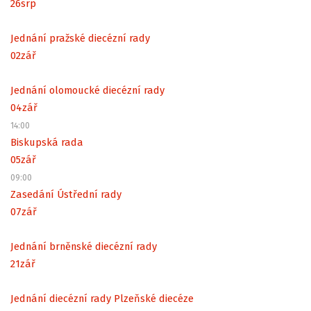
26
srp
Jednání pražské diecézní rady
02
zář
Jednání olomoucké diecézní rady
04
zář
14:00
Biskupská rada
05
zář
09:00
Zasedání Ústřední rady
07
zář
Jednání brněnské diecézní rady
21
zář
Jednání diecézní rady Plzeňské diecéze