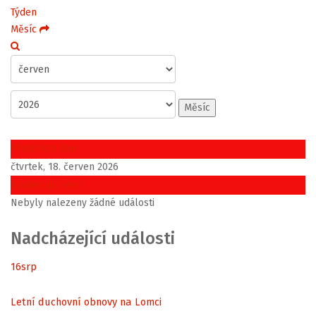
Týden
Měsíc
Měsíc
Předchozí den
čtvrtek, 18. červen 2026
Následující den
Nebyly nalezeny žádné události
Nadcházející události
16
srp
Letní duchovní obnovy na Lomci