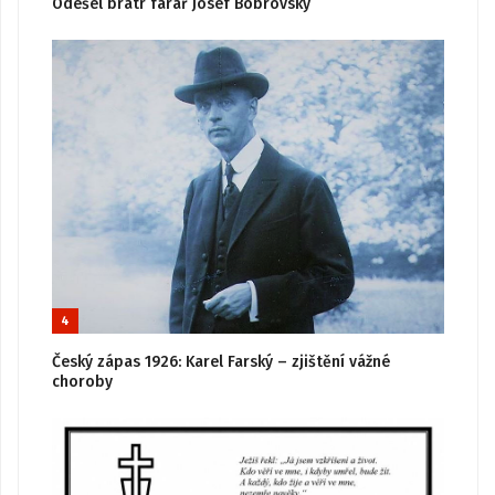
Odešel bratr farář Josef Bobrovský
4
Český zápas 1926: Karel Farský – zjištění vážné
choroby