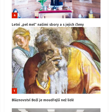
6
Letní „pel mel“ našimi sbory a s jejich členy
1
Bláznovství Boží je moudřejší než lidé