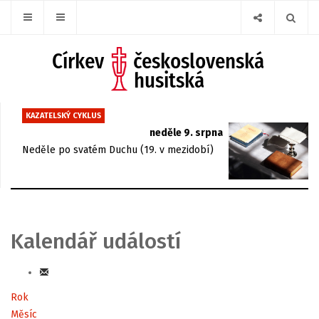
KAZATELSKÝ CYKLUS
neděle 9. srpna
Neděle po svatém Duchu (19. v mezidobí)
Kalendář událostí
Rok
Měsíc