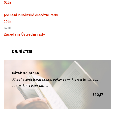
02
lis
Jednání brněnské diecézní rady
20
lis
14:00
Zasedání Ústřední rady
DENNÍ ČTENÍ
Pátek 07. srpna
Přišel a zvěstoval pokoj, pokoj vám, kteří jste dalecí,
i těm, kteří jsou blízcí.
Ef 2,17