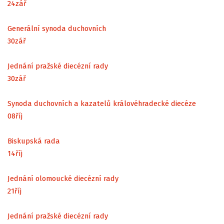
24
zář
Generální synoda duchovních
30
zář
Jednání pražské diecézní rady
30
zář
Synoda duchovních a kazatelů královéhradecké diecéze
08
říj
Biskupská rada
14
říj
Jednání olomoucké diecézní rady
21
říj
Jednání pražské diecézní rady