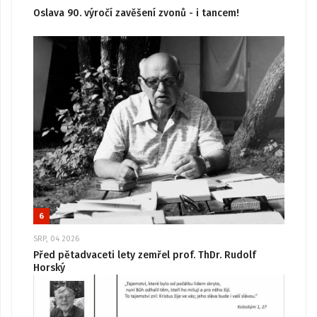
Oslava 90. výročí zavěšení zvonů - i tancem!
6
SRP, 04 2026
Před pětadvaceti lety zemřel prof. ThDr. Rudolf
Horský