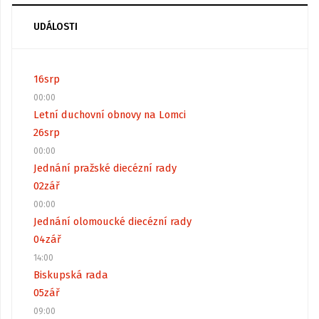
UDÁLOSTI
16
srp
00:00
Letní duchovní obnovy na Lomci
26
srp
00:00
Jednání pražské diecézní rady
02
zář
00:00
Jednání olomoucké diecézní rady
04
zář
14:00
Biskupská rada
05
zář
09:00