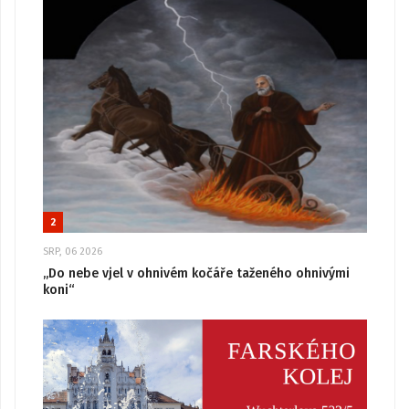
2
SRP, 06 2026
„Do nebe vjel v ohnivém kočáře taženého ohnivými
koni“