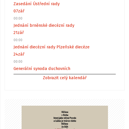
Zasedání Ústřední rady
07
zář
00:00
Jednání brněnské diecézní rady
21
zář
00:00
Jednání diecézní rady Plzeňské diecéze
24
zář
00:00
Generální synoda duchovních
Zobrazit celý kalendář