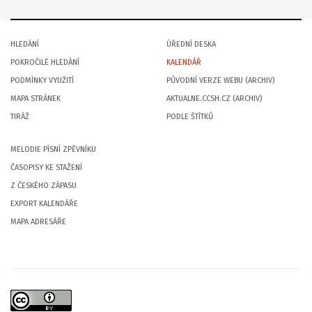
HLEDÁNÍ
ÚŘEDNÍ DESKA
POKROČILÉ HLEDÁNÍ
KALENDÁŘ
PODMÍNKY VYUŽITÍ
PŮVODNÍ VERZE WEBU (ARCHIV)
MAPA STRÁNEK
AKTUALNE.CCSH.CZ (ARCHIV)
TIRÁŽ
PODLE ŠTÍTKŮ
MELODIE PÍSNÍ ZPĚVNÍKU
ČASOPISY KE STAŽENÍ
Z ČESKÉHO ZÁPASU
EXPORT KALENDÁŘE
MAPA ADRESÁŘE