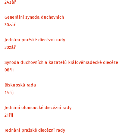
24
zář
Generální synoda duchovních
30
zář
Jednání pražské diecézní rady
30
zář
Synoda duchovních a kazatelů královéhradecké diecéze
08
říj
Biskupská rada
14
říj
Jednání olomoucké diecézní rady
21
říj
Jednání pražské diecézní rady