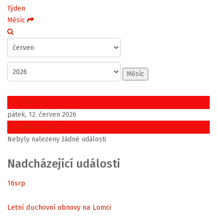
Týden
Měsíc
Měsíc
Předchozí den
pátek, 12. červen 2026
Následující den
Nebyly nalezeny žádné události
Nadcházející události
16
srp
Letní duchovní obnovy na Lomci