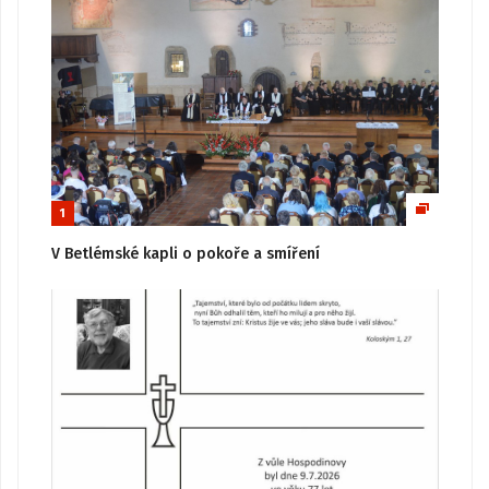
1
V Betlémské kapli o pokoře a smíření