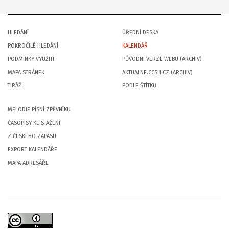
HLEDÁNÍ
ÚŘEDNÍ DESKA
POKROČILÉ HLEDÁNÍ
KALENDÁŘ
PODMÍNKY VYUŽITÍ
PŮVODNÍ VERZE WEBU (ARCHIV)
MAPA STRÁNEK
AKTUALNE.CCSH.CZ (ARCHIV)
TIRÁŽ
PODLE ŠTÍTKŮ
MELODIE PÍSNÍ ZPĚVNÍKU
ČASOPISY KE STAŽENÍ
Z ČESKÉHO ZÁPASU
EXPORT KALENDÁŘE
MAPA ADRESÁŘE