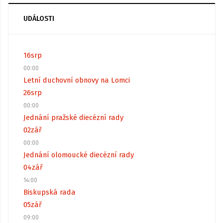
UDÁLOSTI
16
srp
00:00
Letní duchovní obnovy na Lomci
26
srp
00:00
Jednání pražské diecézní rady
02
zář
00:00
Jednání olomoucké diecézní rady
04
zář
14:00
Biskupská rada
05
zář
09:00