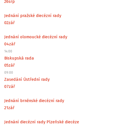
26
srp
Jednání pražské diecézní rady
02
zář
Jednání olomoucké diecézní rady
04
zář
14:00
Biskupská rada
05
zář
09:00
Zasedání Ústřední rady
07
zář
Jednání brněnské diecézní rady
21
zář
Jednání diecézní rady Plzeňské diecéze