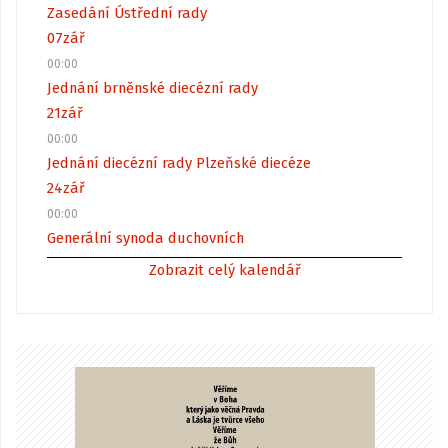
Zasedání Ústřední rady
07
zář
00:00
Jednání brněnské diecézní rady
21
zář
00:00
Jednání diecézní rady Plzeňské diecéze
24
zář
00:00
Generální synoda duchovních
Zobrazit celý kalendář