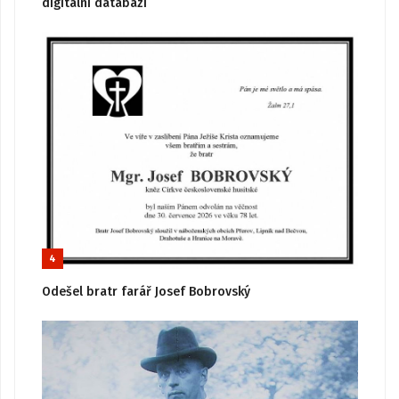
digitální databázi
4
Odešel bratr farář Josef Bobrovský