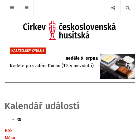
KAZATELSKÝ CYKLUS
neděle 9. srpna
Neděle po svatém Duchu (19. v mezidobí)
Kalendář událostí
Rok
Měsíc