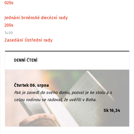
02
lis
Jednání brněnské diecézní rady
20
lis
14:00
Zasedání Ústřední rady
DENNÍ ČTENÍ
Čtvrtek 06. srpna
Pak je zavedl do svého domu, pozval je ke stolu a s
celou rodinou se radoval, že uvěřili v Boha.
Sk 16,34