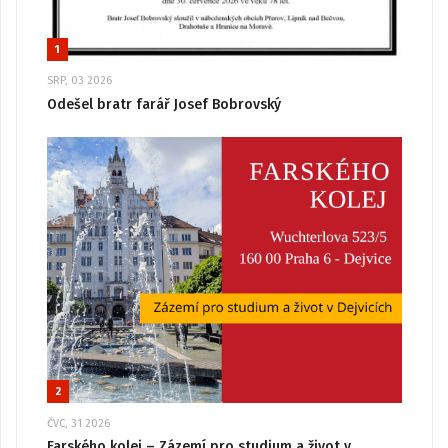
1
SRP, 03 2026
Odešel bratr farář Josef Bobrovský
2
ČVC, 31 2026
Farského kolej – Zázemí pro studium a život v