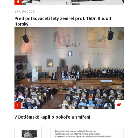
6
SRP, 04 2026
Před pětadvaceti lety zemřel prof. ThDr. Rudolf
Horský
1
V Betlémské kapli o pokoře a smíření