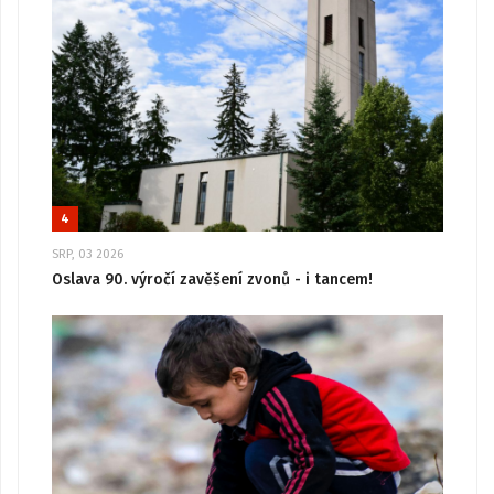
4
SRP, 03 2026
Oslava 90. výročí zavěšení zvonů - i tancem!