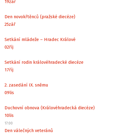
19
zář
Den novokřtěnců (pražské diecéze)
25
zář
Setkání mládeže – Hradec Králové
02
říj
Setkání rodin královéhradecké diecéze
17
říj
2. zasedání IX. sněmu
09
lis
Duchovní obnova (Královéhradecká diecéze)
10
lis
17:00
Den válečných veteránů