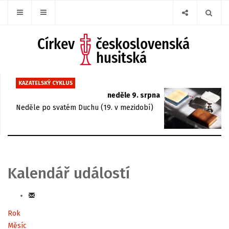
KAZATELSKÝ CYKLUS
neděle 9. srpna
Neděle po svatém Duchu (19. v mezidobí)
Kalendář událostí
Rok
Měsíc