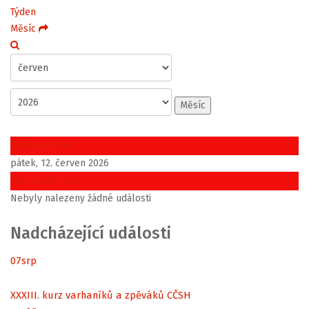
Týden
Měsíc
Měsíc
Předchozí den
pátek, 12. červen 2026
Následující den
Nebyly nalezeny žádné události
Nadcházející události
07
srp
XXXIII. kurz varhaníků a zpěváků CČSH