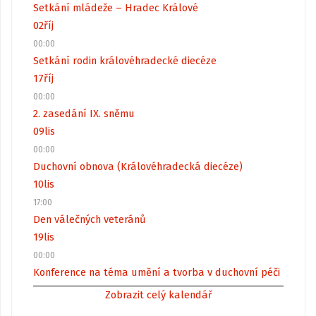
Setkání mládeže – Hradec Králové
02
říj
00:00
Setkání rodin královéhradecké diecéze
17
říj
00:00
2. zasedání IX. sněmu
09
lis
00:00
Duchovní obnova (Královéhradecká diecéze)
10
lis
17:00
Den válečných veteránů
19
lis
00:00
Konference na téma umění a tvorba v duchovní péči
Zobrazit celý kalendář