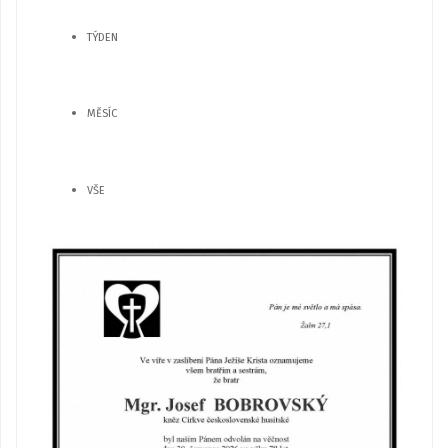
TÝDEN
MĚSÍC
VŠE