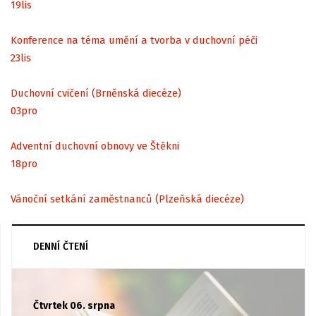
19
lis
Konference na téma umění a tvorba v duchovní péči
23
lis
Duchovní cvičení (Brněnská diecéze)
03
pro
Adventní duchovní obnovy ve Štěkni
18
pro
Vánoční setkání zaměstnanců (Plzeňská diecéze)
DENNÍ ČTENÍ
Čtvrtek 06. srpna