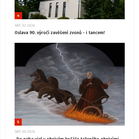
4
SRP, 03 2026
Oslava 90. výročí zavěšení zvonů - i tancem!
5
SRP, 06 2026