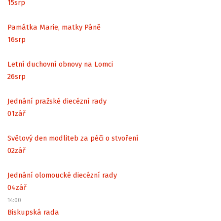
15
srp
Památka Marie, matky Páně
16
srp
Letní duchovní obnovy na Lomci
26
srp
Jednání pražské diecézní rady
01
zář
Světový den modliteb za péči o stvoření
02
zář
Jednání olomoucké diecézní rady
04
zář
14:00
Biskupská rada