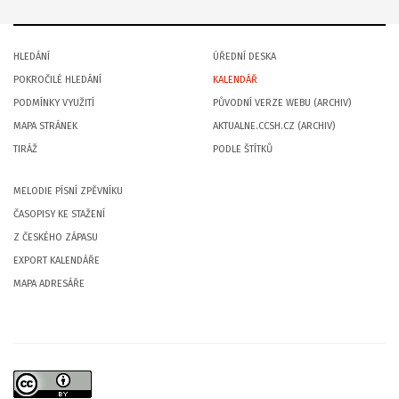
HLEDÁNÍ
ÚŘEDNÍ DESKA
POKROČILÉ HLEDÁNÍ
KALENDÁŘ
PODMÍNKY VYUŽITÍ
PŮVODNÍ VERZE WEBU (ARCHIV)
MAPA STRÁNEK
AKTUALNE.CCSH.CZ (ARCHIV)
TIRÁŽ
PODLE ŠTÍTKŮ
MELODIE PÍSNÍ ZPĚVNÍKU
ČASOPISY KE STAŽENÍ
Z ČESKÉHO ZÁPASU
EXPORT KALENDÁŘE
MAPA ADRESÁŘE