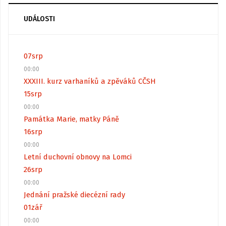
UDÁLOSTI
07
srp
00:00
XXXIII. kurz varhaníků a zpěváků CČSH
15
srp
00:00
Památka Marie, matky Páně
16
srp
00:00
Letní duchovní obnovy na Lomci
26
srp
00:00
Jednání pražské diecézní rady
01
zář
00:00