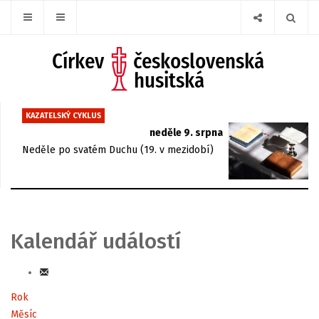
KAZATELSKÝ CYKLUS
neděle 9. srpna
Neděle po svatém Duchu (19. v mezidobí)
Kalendář událostí
Rok
Měsíc