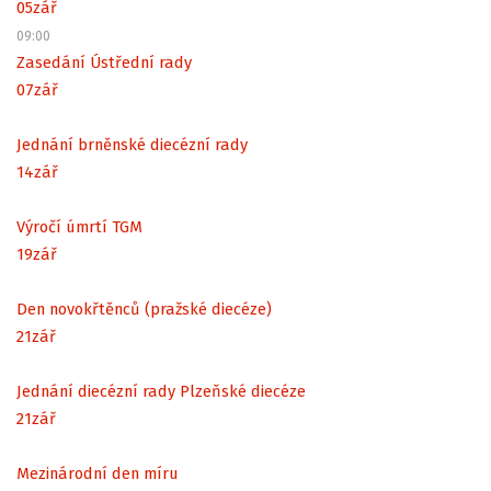
05
zář
09:00
Zasedání Ústřední rady
07
zář
Jednání brněnské diecézní rady
14
zář
Výročí úmrtí TGM
19
zář
Den novokřtěnců (pražské diecéze)
21
zář
Jednání diecézní rady Plzeňské diecéze
21
zář
Mezinárodní den míru