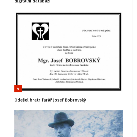
digitální databázi
4
Odešel bratr farář Josef Bobrovský