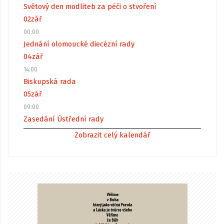
Světový den modliteb za péči o stvoření
02
zář
00:00
Jednání olomoucké diecézní rady
04
zář
14:00
Biskupská rada
05
zář
09:00
Zasedání Ústřední rady
Zobrazit celý kalendář