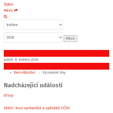
Týden
Měsíc
Měsíc
Předchozí den
pátek, 8. květen 2026
Následující den
Den vítězství
:: Významné dny
Nadcházející události
07
srp
XXXIII. kurz varhaníků a zpěváků CČSH