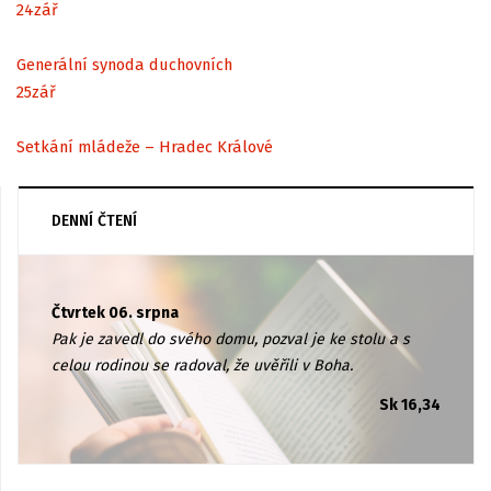
24
zář
Generální synoda duchovních
25
zář
Setkání mládeže – Hradec Králové
DENNÍ ČTENÍ
Čtvrtek 06. srpna
Pak je zavedl do svého domu, pozval je ke stolu a s
celou rodinou se radoval, že uvěřili v Boha.
Sk 16,34