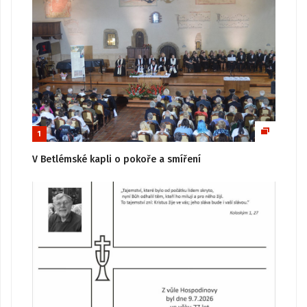
1
V Betlémské kapli o pokoře a smíření