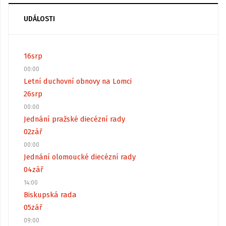
UDÁLOSTI
16
srp
00:00
Letní duchovní obnovy na Lomci
26
srp
00:00
Jednání pražské diecézní rady
02
zář
00:00
Jednání olomoucké diecézní rady
04
zář
14:00
Biskupská rada
05
zář
09:00