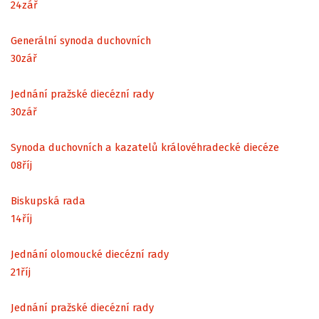
24
zář
Generální synoda duchovních
30
zář
Jednání pražské diecézní rady
30
zář
Synoda duchovních a kazatelů královéhradecké diecéze
08
říj
Biskupská rada
14
říj
Jednání olomoucké diecézní rady
21
říj
Jednání pražské diecézní rady