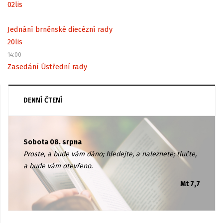
02
lis
Jednání brněnské diecézní rady
20
lis
14:00
Zasedání Ústřední rady
DENNÍ ČTENÍ
Sobota 08. srpna
Proste, a bude vám dáno; hledejte, a naleznete; tlučte,
a bude vám otevřeno.
Mt 7,7