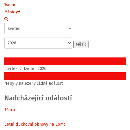
Týden
Měsíc
Měsíc
Předchozí den
čtvrtek, 7. květen 2026
Následující den
Nebyly nalezeny žádné události
Nadcházející události
16
srp
Letní duchovní obnovy na Lomci