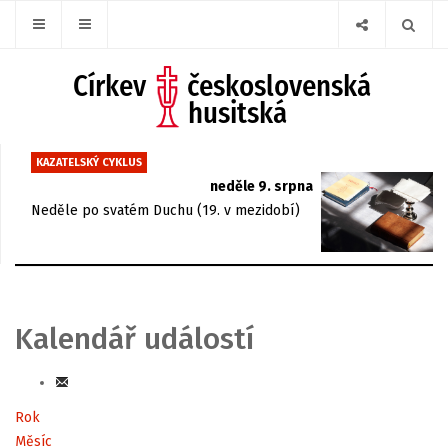
KAZATELSKÝ CYKLUS
neděle 9. srpna
Neděle po svatém Duchu (19. v mezidobí)
Kalendář událostí
Rok
Měsíc