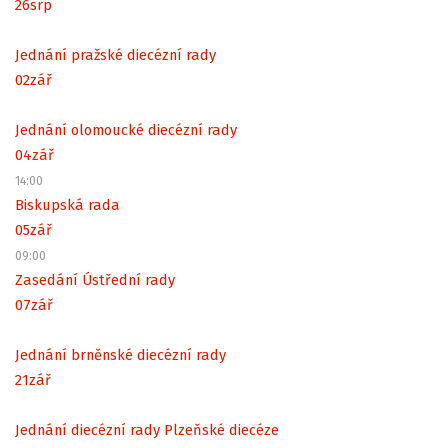
26
srp
Jednání pražské diecézní rady
02
zář
Jednání olomoucké diecézní rady
04
zář
14:00
Biskupská rada
05
zář
09:00
Zasedání Ústřední rady
07
zář
Jednání brněnské diecézní rady
21
zář
Jednání diecézní rady Plzeňské diecéze