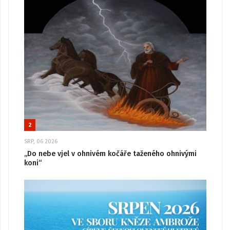
2
SRP, 06 2026
„Do nebe vjel v ohnivém kočáře taženého ohnivými
koni“