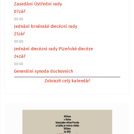
Zasedání Ústřední rady
07
zář
00:00
Jednání brněnské diecézní rady
21
zář
00:00
Jednání diecézní rady Plzeňské diecéze
24
zář
00:00
Generální synoda duchovních
Zobrazit celý kalendář