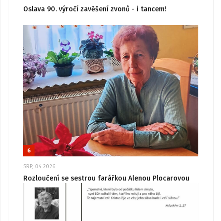
Oslava 90. výročí zavěšení zvonů - i tancem!
6
SRP, 04 2026
Rozloučení se sestrou farářkou Alenou Plocarovou