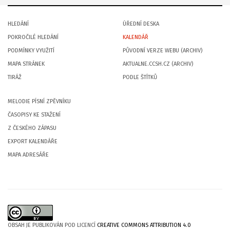
HLEDÁNÍ
ÚŘEDNÍ DESKA
POKROČILÉ HLEDÁNÍ
KALENDÁŘ
PODMÍNKY VYUŽITÍ
PŮVODNÍ VERZE WEBU (ARCHIV)
MAPA STRÁNEK
AKTUALNE.CCSH.CZ (ARCHIV)
TIRÁŽ
PODLE ŠTÍTKŮ
MELODIE PÍSNÍ ZPĚVNÍKU
ČASOPISY KE STAŽENÍ
Z ČESKÉHO ZÁPASU
EXPORT KALENDÁŘE
MAPA ADRESÁŘE
OBSAH JE PUBLIKOVÁN POD LICENCÍ
CREATIVE COMMONS ATTRIBUTION 4.0