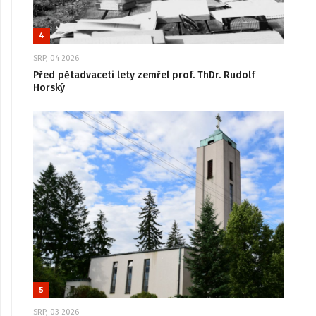
4
SRP, 04 2026
Před pětadvaceti lety zemřel prof. ThDr. Rudolf
Horský
5
SRP, 03 2026