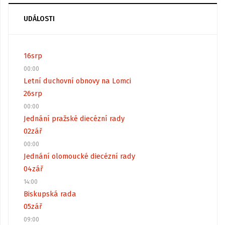
UDÁLOSTI
16
srp
00:00
Letní duchovní obnovy na Lomci
26
srp
00:00
Jednání pražské diecézní rady
02
zář
00:00
Jednání olomoucké diecézní rady
04
zář
14:00
Biskupská rada
05
zář
09:00