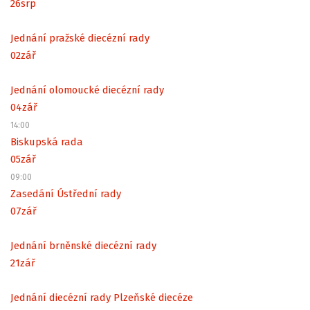
26
srp
Jednání pražské diecézní rady
02
zář
Jednání olomoucké diecézní rady
04
zář
14:00
Biskupská rada
05
zář
09:00
Zasedání Ústřední rady
07
zář
Jednání brněnské diecézní rady
21
zář
Jednání diecézní rady Plzeňské diecéze