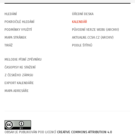
HLEDÁNÍ
ÚŘEDNÍ DESKA
POKROČILÉ HLEDÁNÍ
KALENDÁŘ
PODMÍNKY VYUŽITÍ
PŮVODNÍ VERZE WEBU (ARCHIV)
MAPA STRÁNEK
AKTUALNE.CCSH.CZ (ARCHIV)
TIRÁŽ
PODLE ŠTÍTKŮ
MELODIE PÍSNÍ ZPĚVNÍKU
ČASOPISY KE STAŽENÍ
Z ČESKÉHO ZÁPASU
EXPORT KALENDÁŘE
MAPA ADRESÁŘE
OBSAH JE PUBLIKOVÁN POD LICENCÍ
CREATIVE COMMONS ATTRIBUTION 4.0