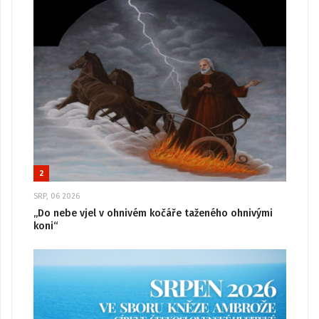
2
SRP, 06 2026
„Do nebe vjel v ohnivém kočáře taženého ohnivými
koni“