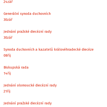
24
zář
Generální synoda duchovních
30
zář
Jednání pražské diecézní rady
30
zář
Synoda duchovních a kazatelů královéhradecké diecéze
08
říj
Biskupská rada
14
říj
Jednání olomoucké diecézní rady
21
říj
Jednání pražské diecézní rady