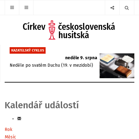
KAZATELSKÝ CYKLUS
neděle 9. srpna
Neděle po svatém Duchu (19. v mezidobí)
Kalendář událostí
Rok
Měsíc