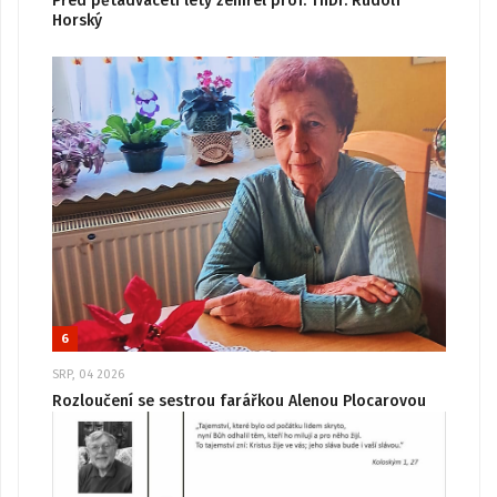
Před pětadvaceti lety zemřel prof. ThDr. Rudolf
Horský
6
SRP, 04 2026
Rozloučení se sestrou farářkou Alenou Plocarovou