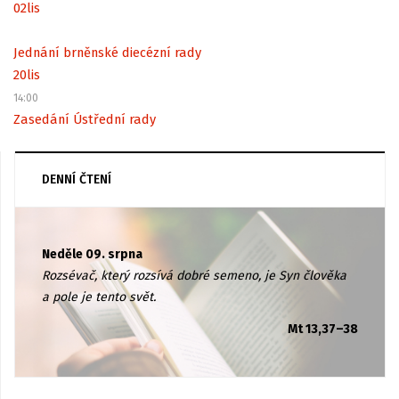
02
lis
Jednání brněnské diecézní rady
20
lis
14:00
Zasedání Ústřední rady
DENNÍ ČTENÍ
Neděle 09. srpna
Rozsévač, který rozsívá dobré semeno, je Syn člověka
a pole je tento svět.
Mt 13,37–38