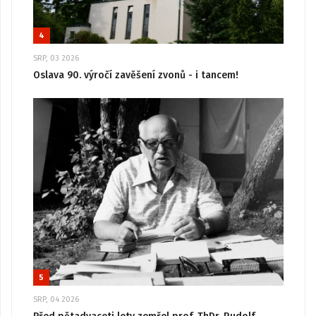
4
SRP, 03 2026
Oslava 90. výročí zavěšení zvonů - i tancem!
5
SRP, 04 2026