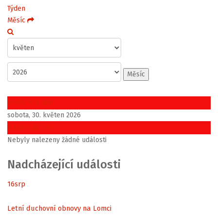
Týden
Měsíc
Měsíc
Předchozí den
sobota, 30. květen 2026
Následující den
Nebyly nalezeny žádné události
Nadcházející události
16
srp
Letní duchovní obnovy na Lomci