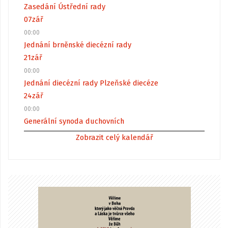
Zasedání Ústřední rady
07
zář
00:00
Jednání brněnské diecézní rady
21
zář
00:00
Jednání diecézní rady Plzeňské diecéze
24
zář
00:00
Generální synoda duchovních
Zobrazit celý kalendář