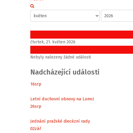
Předchozí den
čtvrtek, 21. květen 2026
Následující den
Nebyly nalezeny žádné události
Nadcházející události
16
srp
Letní duchovní obnovy na Lomci
26
srp
Jednání pražské diecézní rady
02
zář