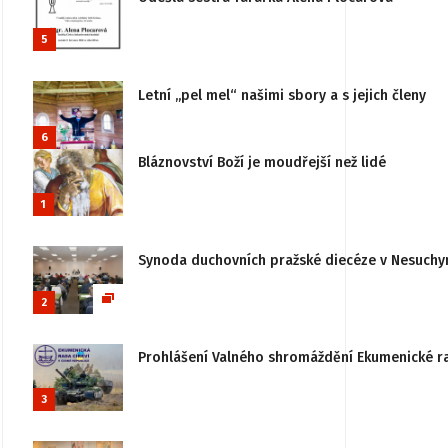
5
Letní „pel mel“ našimi sbory a s jejich členy
6
Bláznovství Boží je moudřejší než lidé
1
Synoda duchovních pražské diecéze v Nesuchy
2
Prohlášení Valného shromáždění Ekumenické rady
3