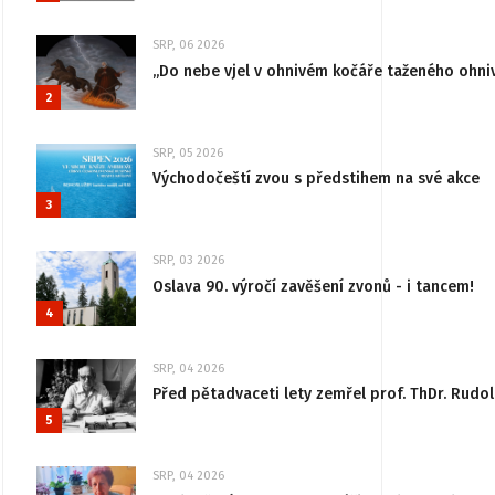
SRP, 06 2026
„Do nebe vjel v ohnivém kočáře taženého ohni
2
SRP, 05 2026
Východočeští zvou s předstihem na své akce
3
SRP, 03 2026
Oslava 90. výročí zavěšení zvonů - i tancem!
4
SRP, 04 2026
Před pětadvaceti lety zemřel prof. ThDr. Rudo
5
SRP, 04 2026