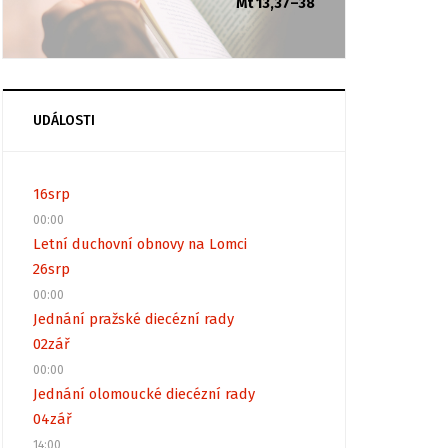
Mt 13,37–38
UDÁLOSTI
16
srp
00:00
Letní duchovní obnovy na Lomci
26
srp
00:00
Jednání pražské diecézní rady
02
zář
00:00
Jednání olomoucké diecézní rady
04
zář
14:00