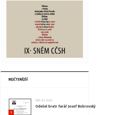
NEJČTENĚJŠÍ
SRP, 03 2026
Odešel bratr farář Josef Bobrovský
1