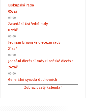
Biskupská rada
05
zář
09:00
Zasedání Ústřední rady
07
zář
00:00
Jednání brněnské diecézní rady
21
zář
00:00
Jednání diecézní rady Plzeňské diecéze
24
zář
00:00
Generální synoda duchovních
Zobrazit celý kalendář