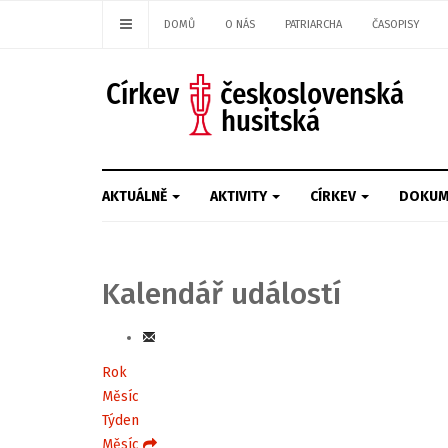
DOMŮ
O NÁS
PATRIARCHA
ČASOPISY
AKTUÁLNĚ
AKTIVITY
CÍRKEV
DOKUM
Kalendář událostí
Rok
Měsíc
Týden
Měsíc