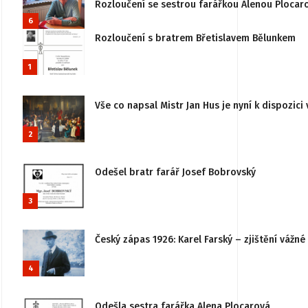
Rozloučení se sestrou farářkou Alenou Plocar
6
Rozloučení s bratrem Břetislavem Bělunkem
1
Vše co napsal Mistr Jan Hus je nyní k dispozici 
2
Odešel bratr farář Josef Bobrovský
3
Český zápas 1926: Karel Farský – zjištění vážn
4
Odešla sestra farářka Alena Plocarová