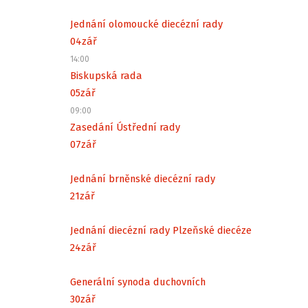
Jednání olomoucké diecézní rady
04
zář
14:00
Biskupská rada
05
zář
09:00
Zasedání Ústřední rady
07
zář
Jednání brněnské diecézní rady
21
zář
Jednání diecézní rady Plzeňské diecéze
24
zář
Generální synoda duchovních
30
zář