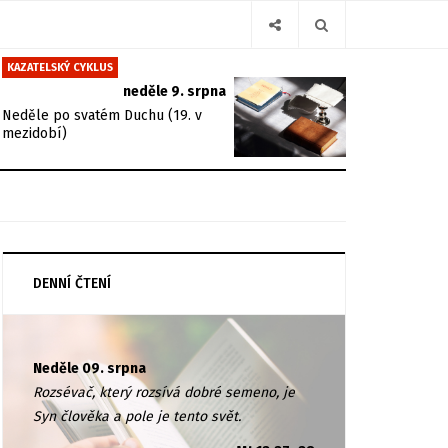
KAZATELSKÝ CYKLUS
neděle 9. srpna
Neděle po svatém Duchu (19. v
mezidobí)
DENNÍ ČTENÍ
Neděle 09. srpna
Rozsévač, který rozsívá dobré semeno, je
Syn člověka a pole je tento svět.