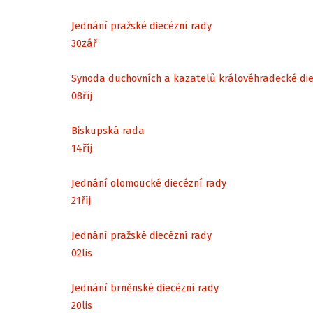
Jednání pražské diecézní rady
30
zář
Synoda duchovních a kazatelů královéhradecké di
08
říj
Biskupská rada
14
říj
Jednání olomoucké diecézní rady
21
říj
Jednání pražské diecézní rady
02
lis
Jednání brněnské diecézní rady
20
lis