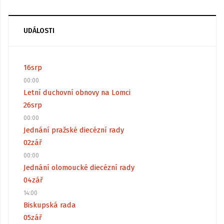
UDÁLOSTI
16
srp
00:00
Letní duchovní obnovy na Lomci
26
srp
00:00
Jednání pražské diecézní rady
02
zář
00:00
Jednání olomoucké diecézní rady
04
zář
14:00
Biskupská rada
05
zář