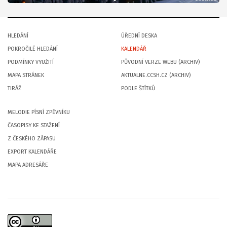
HLEDÁNÍ
ÚŘEDNÍ DESKA
POKROČILÉ HLEDÁNÍ
KALENDÁŘ
PODMÍNKY VYUŽITÍ
PŮVODNÍ VERZE WEBU (ARCHIV)
MAPA STRÁNEK
AKTUALNE.CCSH.CZ (ARCHIV)
TIRÁŽ
PODLE ŠTÍTKŮ
MELODIE PÍSNÍ ZPĚVNÍKU
ČASOPISY KE STAŽENÍ
Z ČESKÉHO ZÁPASU
EXPORT KALENDÁŘE
MAPA ADRESÁŘE