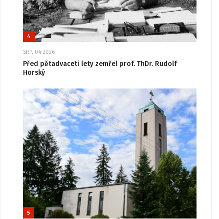
4
SRP, 04 2026
Před pětadvaceti lety zemřel prof. ThDr. Rudolf
Horský
5