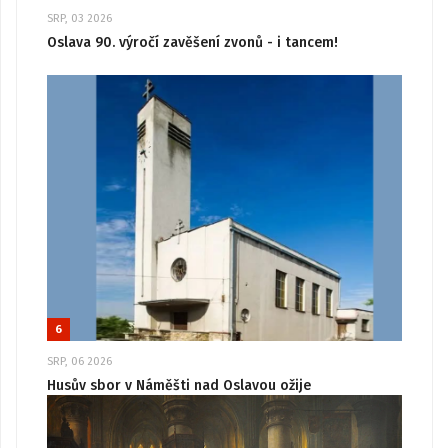
SRP, 03 2026
Oslava 90. výročí zavěšení zvonů - i tancem!
6
SRP, 06 2026
Husův sbor v Náměšti nad Oslavou ožije