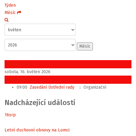
Týden
Měsíc
Měsíc
Předchozí den
sobota, 16. květen 2026
Následující den
09:00
Zasedání Ústřední rady
:: Organizační
Nadcházející události
16
srp
Letní duchovní obnovy na Lomci