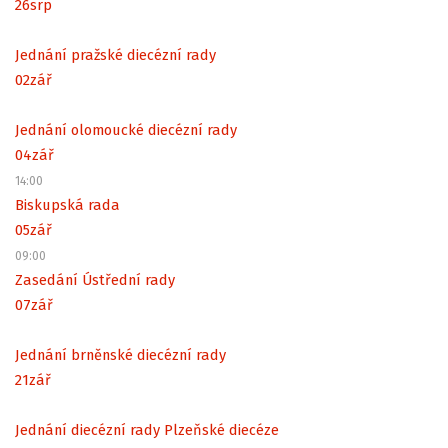
26
srp
Jednání pražské diecézní rady
02
zář
Jednání olomoucké diecézní rady
04
zář
14:00
Biskupská rada
05
zář
09:00
Zasedání Ústřední rady
07
zář
Jednání brněnské diecézní rady
21
zář
Jednání diecézní rady Plzeňské diecéze