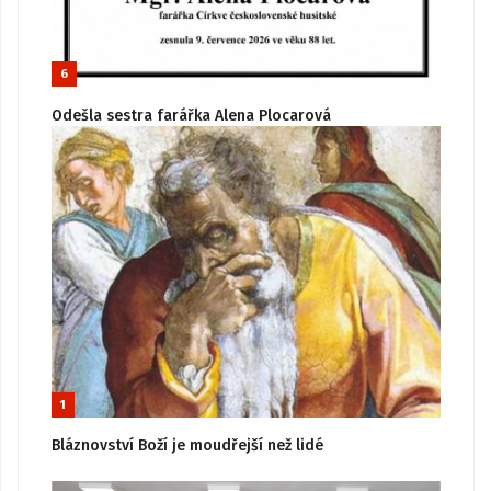
6
Odešla sestra farářka Alena Plocarová
1
Bláznovství Boží je moudřejší než lidé