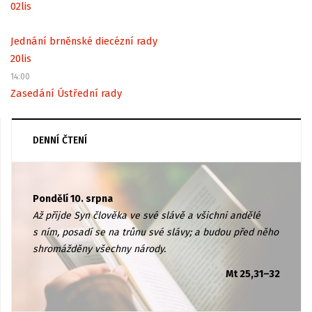
02
lis
Jednání brněnské diecézní rady
20
lis
14:00
Zasedání Ústřední rady
DENNÍ ČTENÍ
Pondělí 10. srpna
Až přijde Syn člověka ve své slávě a všichni andělé
s ním, posadí se na trůnu své slávy; a budou před něho
shromážděny všechny národy.
Mt 25,31–32