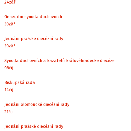
24
zář
Generální synoda duchovních
30
zář
Jednání pražské diecézní rady
30
zář
Synoda duchovních a kazatelů královéhradecké diecéze
08
říj
Biskupská rada
14
říj
Jednání olomoucké diecézní rady
21
říj
Jednání pražské diecézní rady