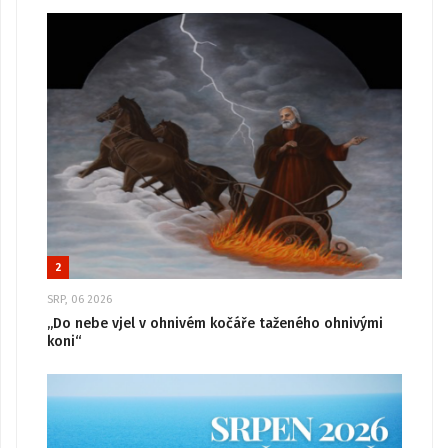
2
SRP, 06 2026
„Do nebe vjel v ohnivém kočáře taženého ohnivými
koni“