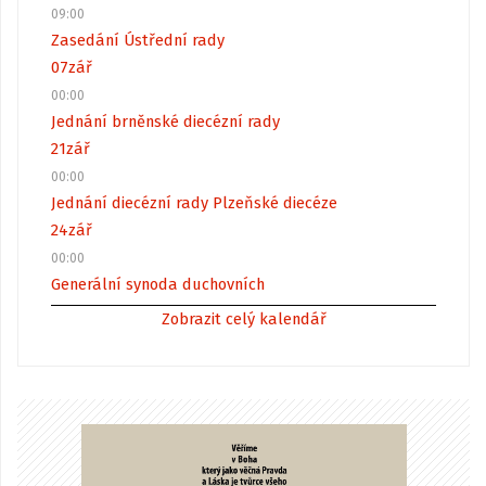
09:00
Zasedání Ústřední rady
07
zář
00:00
Jednání brněnské diecézní rady
21
zář
00:00
Jednání diecézní rady Plzeňské diecéze
24
zář
00:00
Generální synoda duchovních
Zobrazit celý kalendář