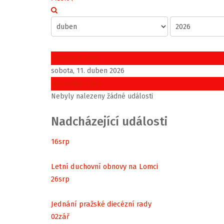
Předchozí den
sobota, 11. duben 2026
Následující den
Nebyly nalezeny žádné události
Nadcházející události
16
srp
Letní duchovní obnovy na Lomci
26
srp
Jednání pražské diecézní rady
02
zář