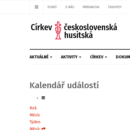
DOMŮ
O NÁS
PATRIARCHA
ČASOPISY
AKTUÁLNĚ
AKTIVITY
CÍRKEV
DOKUM
Kalendář událostí
Rok
Měsíc
Týden
Měsíc