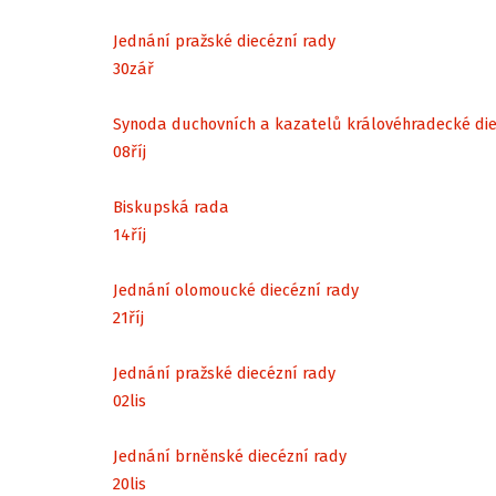
Jednání pražské diecézní rady
30
zář
Synoda duchovních a kazatelů královéhradecké di
08
říj
Biskupská rada
14
říj
Jednání olomoucké diecézní rady
21
říj
Jednání pražské diecézní rady
02
lis
Jednání brněnské diecézní rady
20
lis