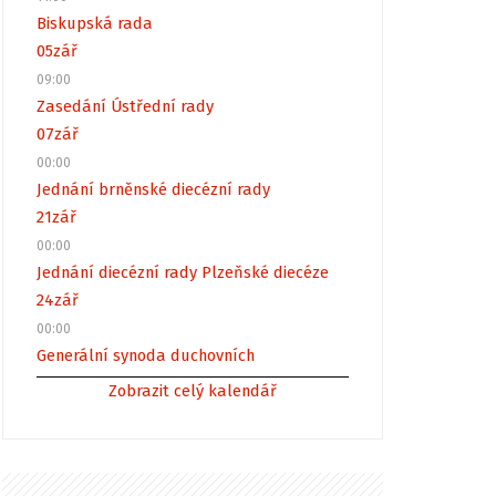
Biskupská rada
05
zář
09:00
Zasedání Ústřední rady
07
zář
00:00
Jednání brněnské diecézní rady
21
zář
00:00
Jednání diecézní rady Plzeňské diecéze
24
zář
00:00
Generální synoda duchovních
Zobrazit celý kalendář