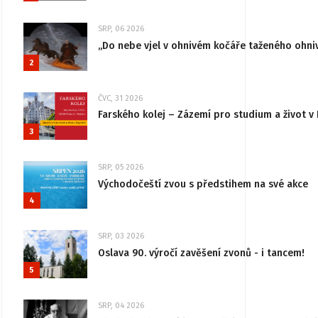
SRP, 06 2026
„Do nebe vjel v ohnivém kočáře taženého ohni
2
ČVC, 31 2026
Farského kolej – Zázemí pro studium a život v 
3
SRP, 05 2026
Východočeští zvou s předstihem na své akce
4
SRP, 03 2026
Oslava 90. výročí zavěšení zvonů - i tancem!
5
SRP, 04 2026