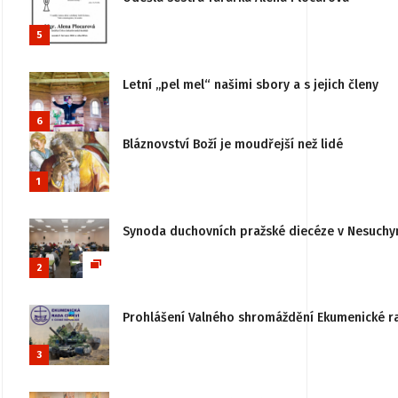
5
Letní „pel mel“ našimi sbory a s jejich členy
6
Bláznovství Boží je moudřejší než lidé
1
Synoda duchovních pražské diecéze v Nesuchy
2
Prohlášení Valného shromáždění Ekumenické rady
3