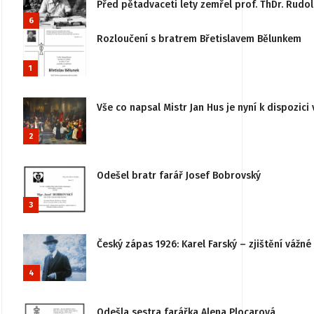
Před pětadvaceti lety zemřel prof. ThDr. Rudo
6
Rozloučení s bratrem Břetislavem Bělunkem
1
Vše co napsal Mistr Jan Hus je nyní k dispozici 
2
Odešel bratr farář Josef Bobrovský
3
Český zápas 1926: Karel Farský – zjištění vážn
4
Odešla sestra farářka Alena Plocarová