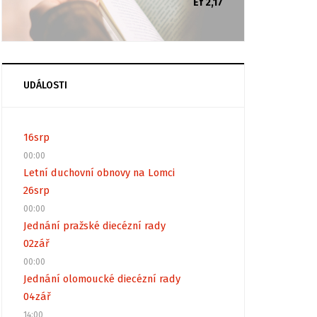
Ef 2,17
UDÁLOSTI
16
srp
00:00
Letní duchovní obnovy na Lomci
26
srp
00:00
Jednání pražské diecézní rady
02
zář
00:00
Jednání olomoucké diecézní rady
04
zář
14:00