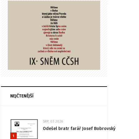
NEJČTENĚJŠÍ
SRP, 03 2026
Odešel bratr farář Josef Bobrovský
1