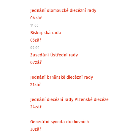
Jednání olomoucké diecézní rady
04
zář
14:00
Biskupská rada
05
zář
09:00
Zasedání Ústřední rady
07
zář
Jednání brněnské diecézní rady
21
zář
Jednání diecézní rady Plzeňské diecéze
24
zář
Generální synoda duchovních
30
zář