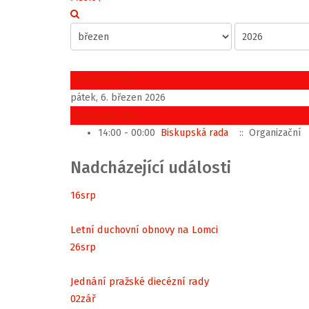
Předchozí den
pátek, 6. březen 2026
Následující den
14:00 - 00:00
Biskupská rada
:: Organizační
Nadcházející události
16
srp
Letní duchovní obnovy na Lomci
26
srp
Jednání pražské diecézní rady
02
zář