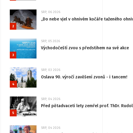
SRP, 06 2026
„Do nebe vjel v ohnivém kočáře taženého ohni
2
SRP, 05 2026
Východočeští zvou s předstihem na své akce
3
SRP, 03 2026
Oslava 90. výročí zavěšení zvonů - i tancem!
4
SRP, 04 2026
Před pětadvaceti lety zemřel prof. ThDr. Rudo
5
SRP, 04 2026