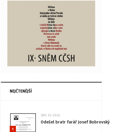
NEJČTENĚJŠÍ
SRP, 03 2026
Odešel bratr farář Josef Bobrovský
1