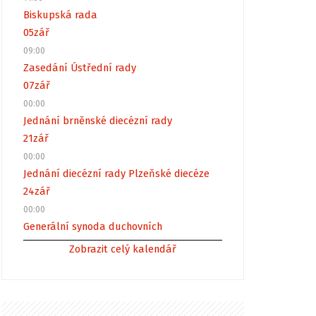
Biskupská rada
05
zář
09:00
Zasedání Ústřední rady
07
zář
00:00
Jednání brněnské diecézní rady
21
zář
00:00
Jednání diecézní rady Plzeňské diecéze
24
zář
00:00
Generální synoda duchovních
Zobrazit celý kalendář