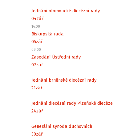
Jednání olomoucké diecézní rady
04
zář
14:00
Biskupská rada
05
zář
09:00
Zasedání Ústřední rady
07
zář
Jednání brněnské diecézní rady
21
zář
Jednání diecézní rady Plzeňské diecéze
24
zář
Generální synoda duchovních
30
zář