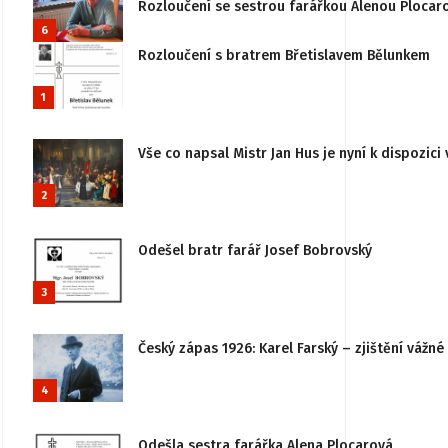
Rozloučení se sestrou farářkou Alenou Plocar
6
Rozloučení s bratrem Břetislavem Bělunkem
1
Vše co napsal Mistr Jan Hus je nyní k dispozici 
2
Odešel bratr farář Josef Bobrovský
3
Český zápas 1926: Karel Farský – zjištění vážn
4
Odešla sestra farářka Alena Plocarová