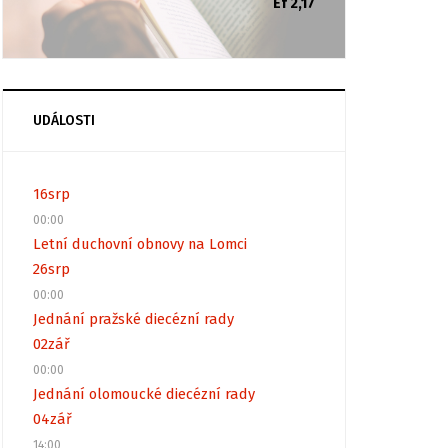
Ef 2,17
UDÁLOSTI
16
srp
00:00
Letní duchovní obnovy na Lomci
26
srp
00:00
Jednání pražské diecézní rady
02
zář
00:00
Jednání olomoucké diecézní rady
04
zář
14:00