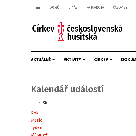
DOMŮ
O NÁS
PATRIARCHA
ČASOPISY
AKTUÁLNĚ
AKTIVITY
CÍRKEV
DOKUM
Kalendář událostí
Rok
Měsíc
Týden
Měsíc