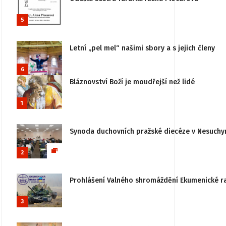
5
Letní „pel mel“ našimi sbory a s jejich členy
6
Bláznovství Boží je moudřejší než lidé
1
Synoda duchovních pražské diecéze v Nesuchy
2
Prohlášení Valného shromáždění Ekumenické rady
3