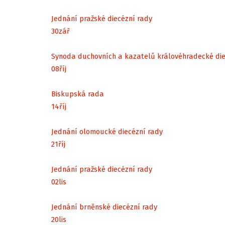
Jednání pražské diecézní rady
30
zář
Synoda duchovních a kazatelů královéhradecké di
08
říj
Biskupská rada
14
říj
Jednání olomoucké diecézní rady
21
říj
Jednání pražské diecézní rady
02
lis
Jednání brněnské diecézní rady
20
lis