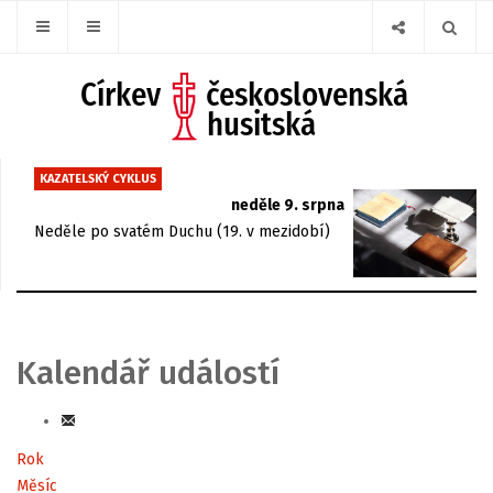
KAZATELSKÝ CYKLUS
neděle 9. srpna
Neděle po svatém Duchu (19. v mezidobí)
Kalendář událostí
Rok
Měsíc