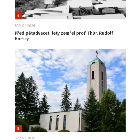
4
SRP, 04 2026
Před pětadvaceti lety zemřel prof. ThDr. Rudolf
Horský
5
SRP, 03 2026