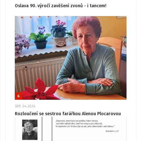
Oslava 90. výročí zavěšení zvonů - i tancem!
6
SRP, 04 2026
Rozloučení se sestrou farářkou Alenou Plocarovou