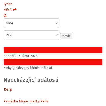
Týden
Měsíc
Měsíc
Předchozí den
pondělí, 16. únor 2026
Následující den
Nebyly nalezeny žádné události
Nadcházející události
15
srp
Památka Marie, matky Páně