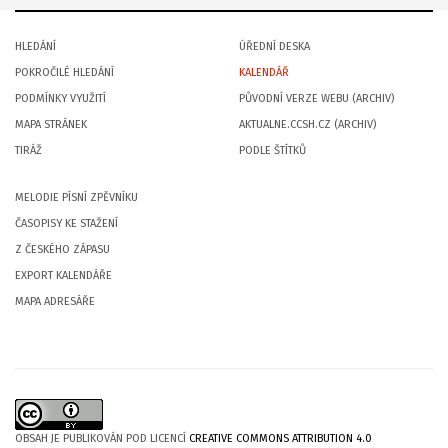
HLEDÁNÍ
ÚŘEDNÍ DESKA
POKROČILÉ HLEDÁNÍ
KALENDÁŘ
PODMÍNKY VYUŽITÍ
PŮVODNÍ VERZE WEBU (ARCHIV)
MAPA STRÁNEK
AKTUALNE.CCSH.CZ (ARCHIV)
TIRÁŽ
PODLE ŠTÍTKŮ
MELODIE PÍSNÍ ZPĚVNÍKU
ČASOPISY KE STAŽENÍ
Z ČESKÉHO ZÁPASU
EXPORT KALENDÁŘE
MAPA ADRESÁŘE
OBSAH JE PUBLIKOVÁN POD LICENCÍ
CREATIVE COMMONS ATTRIBUTION 4.0