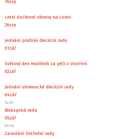
16
srp
Letní duchovní obnovy na Lomci
26
srp
Jednání pražské diecézní rady
01
zář
Světový den modliteb za péči o stvoření
02
zář
Jednání olomoucké diecézní rady
04
zář
14:00
Biskupská rada
05
zář
09:00
Zasedání Ústřední rady