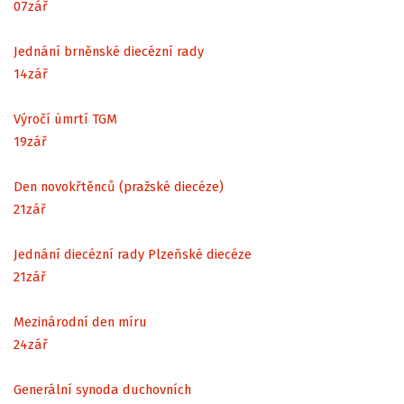
07
zář
Jednání brněnské diecézní rady
14
zář
Výročí úmrtí TGM
19
zář
Den novokřtěnců (pražské diecéze)
21
zář
Jednání diecézní rady Plzeňské diecéze
21
zář
Mezinárodní den míru
24
zář
Generální synoda duchovních