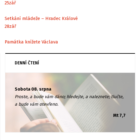
25
zář
Setkání mládeže – Hradec Králové
28
zář
Památka knížete Václava
DENNÍ ČTENÍ
Sobota 08. srpna
Proste, a bude vám dáno; hledejte, a naleznete; tlučte,
a bude vám otevřeno.
Mt 7,7