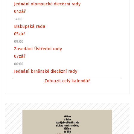
Jednání olomoucké diecézní rady
04
zář
14:00
Biskupská rada
05
zář
09:00
Zasedání Ústřední rady
07
zář
00:00
Jednání brněnské diecézní rady
Zobrazit celý kalendář