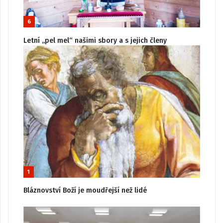
6
Letní „pel mel“ našimi sbory a s jejich členy
1
Bláznovství Boží je moudřejší než lidé