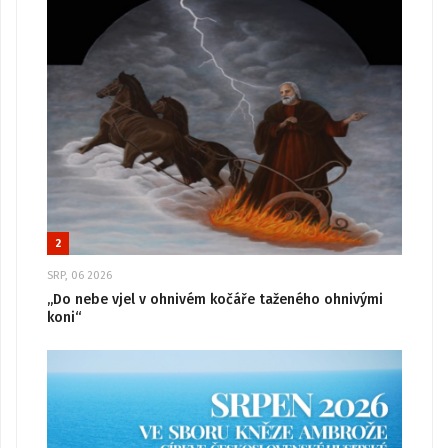
2
SRP, 06 2026
„Do nebe vjel v ohnivém kočáře taženého ohnivými
koni“