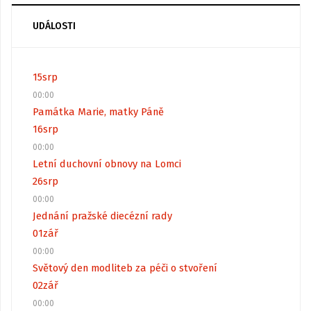
UDÁLOSTI
15
srp
00:00
Památka Marie, matky Páně
16
srp
00:00
Letní duchovní obnovy na Lomci
26
srp
00:00
Jednání pražské diecézní rady
01
zář
00:00
Světový den modliteb za péči o stvoření
02
zář
00:00