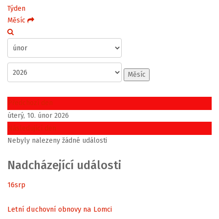
Týden
Měsíc
Měsíc
Předchozí den
úterý, 10. únor 2026
Následující den
Nebyly nalezeny žádné události
Nadcházející události
16
srp
Letní duchovní obnovy na Lomci