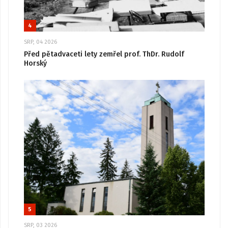
4
SRP, 04 2026
Před pětadvaceti lety zemřel prof. ThDr. Rudolf
Horský
5
SRP, 03 2026