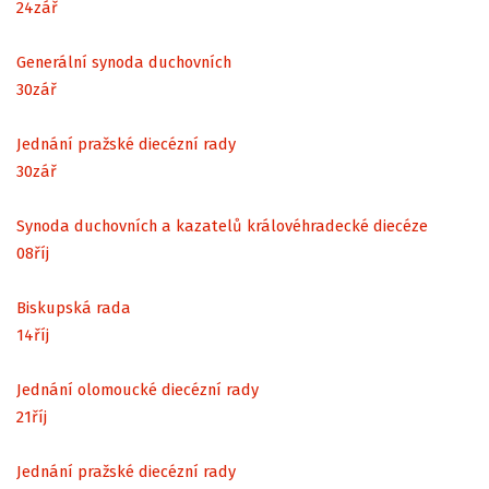
24
zář
Generální synoda duchovních
30
zář
Jednání pražské diecézní rady
30
zář
Synoda duchovních a kazatelů královéhradecké diecéze
08
říj
Biskupská rada
14
říj
Jednání olomoucké diecézní rady
21
říj
Jednání pražské diecézní rady