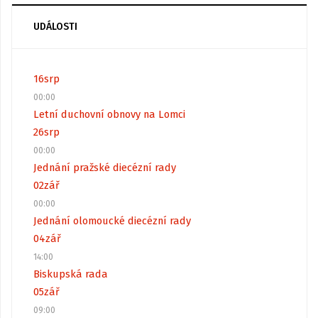
UDÁLOSTI
16
srp
00:00
Letní duchovní obnovy na Lomci
26
srp
00:00
Jednání pražské diecézní rady
02
zář
00:00
Jednání olomoucké diecézní rady
04
zář
14:00
Biskupská rada
05
zář
09:00