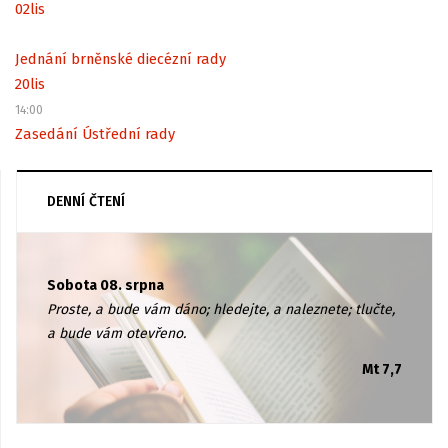
02
lis
Jednání brněnské diecézní rady
20
lis
14:00
Zasedání Ústřední rady
DENNÍ ČTENÍ
Sobota 08. srpna
Proste, a bude vám dáno; hledejte, a naleznete; tlučte,
a bude vám otevřeno.
Mt 7,7