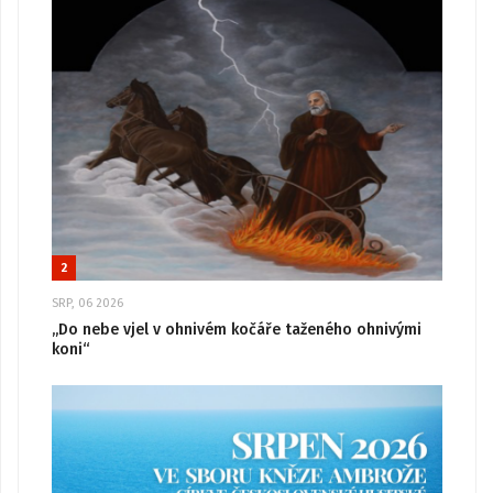
2
SRP, 06 2026
„Do nebe vjel v ohnivém kočáře taženého ohnivými
koni“