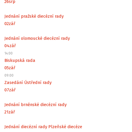
26
srp
Jednání pražské diecézní rady
02
zář
Jednání olomoucké diecézní rady
04
zář
14:00
Biskupská rada
05
zář
09:00
Zasedání Ústřední rady
07
zář
Jednání brněnské diecézní rady
21
zář
Jednání diecézní rady Plzeňské diecéze