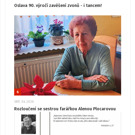
Oslava 90. výročí zavěšení zvonů - i tancem!
6
SRP, 04 2026
Rozloučení se sestrou farářkou Alenou Plocarovou