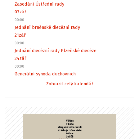
Zasedání Ústřední rady
07
zář
00:00
Jednání brněnské diecézní rady
21
zář
00:00
Jednání diecézní rady Plzeňské diecéze
24
zář
00:00
Generální synoda duchovních
Zobrazit celý kalendář