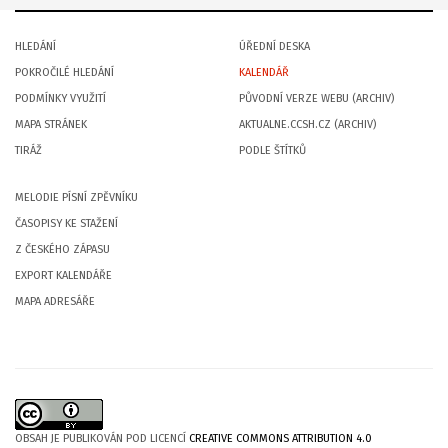
HLEDÁNÍ
ÚŘEDNÍ DESKA
POKROČILÉ HLEDÁNÍ
KALENDÁŘ
PODMÍNKY VYUŽITÍ
PŮVODNÍ VERZE WEBU (ARCHIV)
MAPA STRÁNEK
AKTUALNE.CCSH.CZ (ARCHIV)
TIRÁŽ
PODLE ŠTÍTKŮ
MELODIE PÍSNÍ ZPĚVNÍKU
ČASOPISY KE STAŽENÍ
Z ČESKÉHO ZÁPASU
EXPORT KALENDÁŘE
MAPA ADRESÁŘE
OBSAH JE PUBLIKOVÁN POD LICENCÍ
CREATIVE COMMONS ATTRIBUTION 4.0