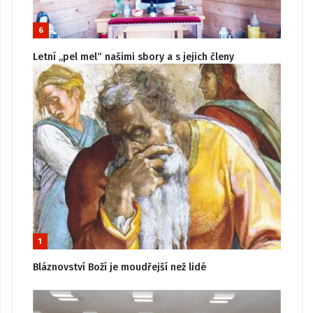
6
Letní „pel mel“ našimi sbory a s jejich členy
1
Bláznovství Boží je moudřejší než lidé