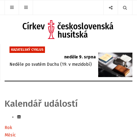
KAZATELSKÝ CYKLUS
neděle 9. srpna
Neděle po svatém Duchu (19. v mezidobí)
Kalendář událostí
Rok
Měsíc