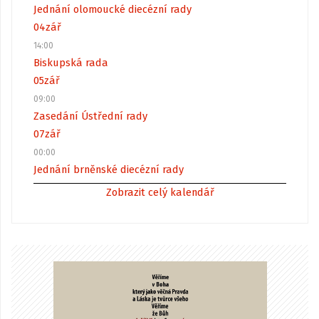
Jednání olomoucké diecézní rady
04
zář
14:00
Biskupská rada
05
zář
09:00
Zasedání Ústřední rady
07
zář
00:00
Jednání brněnské diecézní rady
Zobrazit celý kalendář