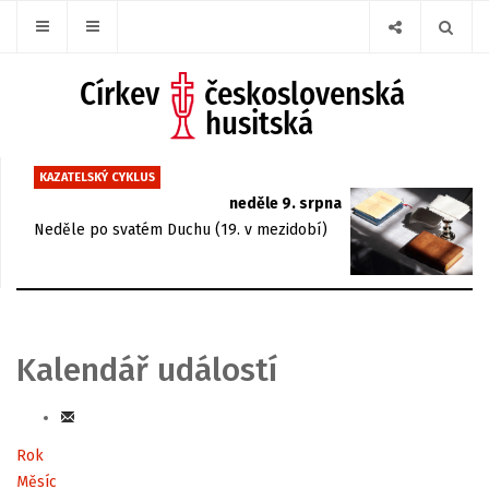
KAZATELSKÝ CYKLUS
neděle 9. srpna
Neděle po svatém Duchu (19. v mezidobí)
Kalendář událostí
Rok
Měsíc