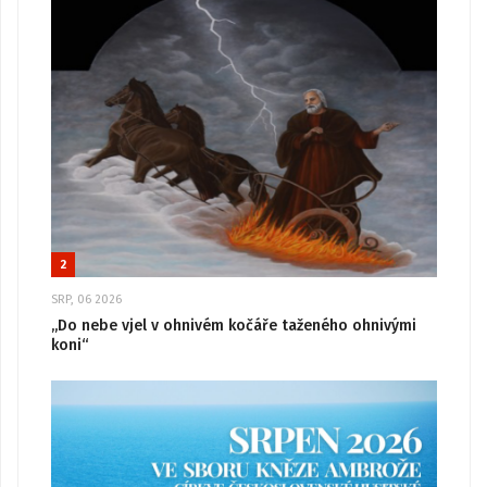
2
SRP, 06 2026
„Do nebe vjel v ohnivém kočáře taženého ohnivými
koni“