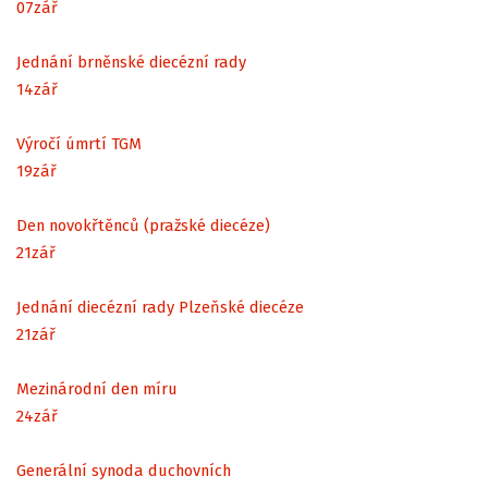
07
zář
Jednání brněnské diecézní rady
14
zář
Výročí úmrtí TGM
19
zář
Den novokřtěnců (pražské diecéze)
21
zář
Jednání diecézní rady Plzeňské diecéze
21
zář
Mezinárodní den míru
24
zář
Generální synoda duchovních