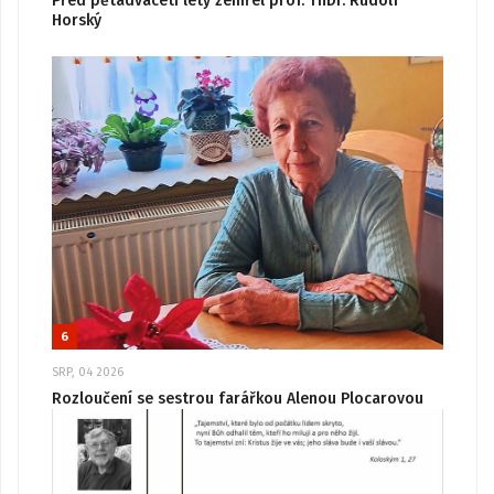
Před pětadvaceti lety zemřel prof. ThDr. Rudolf
Horský
6
SRP, 04 2026
Rozloučení se sestrou farářkou Alenou Plocarovou