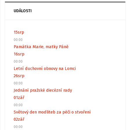
UDÁLOSTI
15
srp
00:00
Památka Marie, matky Páně
16
srp
00:00
Letní duchovní obnovy na Lomci
26
srp
00:00
Jednání pražské diecézní rady
01
zář
00:00
Světový den modliteb za péči o stvoření
02
zář
00:00