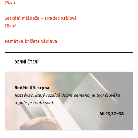
25
zář
Setkání mládeže – Hradec Králové
28
zář
Památka knížete Václava
DENNÍ ČTENÍ
Neděle 09. srpna
Rozsévač, který rozsívá dobré semeno, je Syn člověka
a pole je tento svět.
Mt 13,37–38