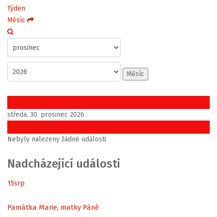
Týden
Měsíc
Měsíc
Předchozí den
středa, 30. prosinec 2026
Následující den
Nebyly nalezeny žádné události
Nadcházející události
15
srp
Památka Marie, matky Páně