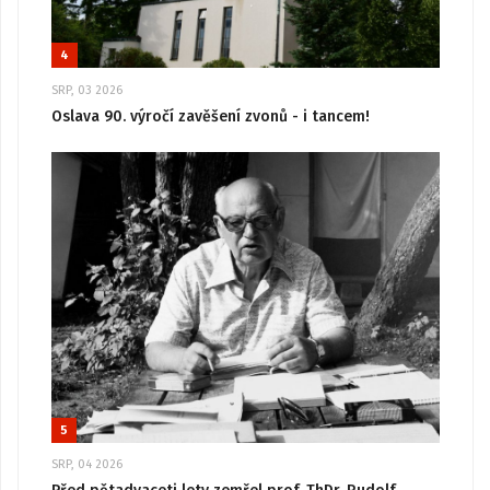
4
SRP, 03 2026
Oslava 90. výročí zavěšení zvonů - i tancem!
5
SRP, 04 2026