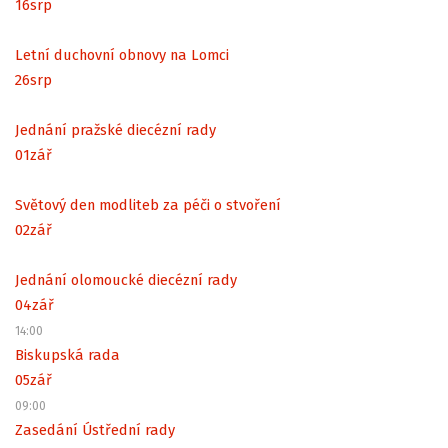
16
srp
Letní duchovní obnovy na Lomci
26
srp
Jednání pražské diecézní rady
01
zář
Světový den modliteb za péči o stvoření
02
zář
Jednání olomoucké diecézní rady
04
zář
14:00
Biskupská rada
05
zář
09:00
Zasedání Ústřední rady