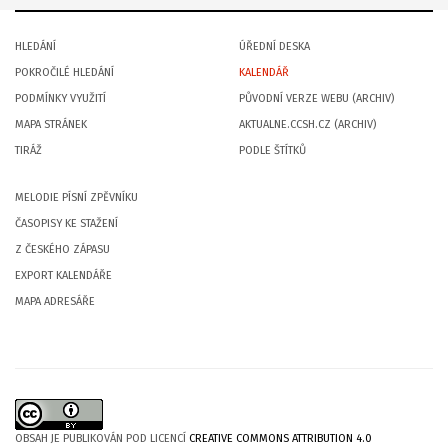
HLEDÁNÍ
ÚŘEDNÍ DESKA
POKROČILÉ HLEDÁNÍ
KALENDÁŘ
PODMÍNKY VYUŽITÍ
PŮVODNÍ VERZE WEBU (ARCHIV)
MAPA STRÁNEK
AKTUALNE.CCSH.CZ (ARCHIV)
TIRÁŽ
PODLE ŠTÍTKŮ
MELODIE PÍSNÍ ZPĚVNÍKU
ČASOPISY KE STAŽENÍ
Z ČESKÉHO ZÁPASU
EXPORT KALENDÁŘE
MAPA ADRESÁŘE
OBSAH JE PUBLIKOVÁN POD LICENCÍ
CREATIVE COMMONS ATTRIBUTION 4.0