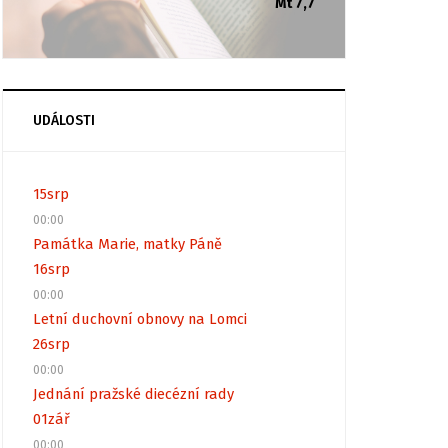
Mt 7,7
UDÁLOSTI
15
srp
00:00
Památka Marie, matky Páně
16
srp
00:00
Letní duchovní obnovy na Lomci
26
srp
00:00
Jednání pražské diecézní rady
01
zář
00:00