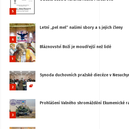
5
Letní „pel mel“ našimi sbory a s jejich členy
6
Bláznovství Boží je moudřejší než lidé
1
Synoda duchovních pražské diecéze v Nesuchy
2
Prohlášení Valného shromáždění Ekumenické rady
3