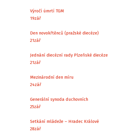
Výročí úmrtí TGM
19
zář
Den novokřtěnců (pražské diecéze)
21
zář
Jednání diecézní rady Plzeňské diecéze
21
zář
Mezinárodní den míru
24
zář
Generální synoda duchovních
25
zář
Setkání mládeže – Hradec Králové
28
zář