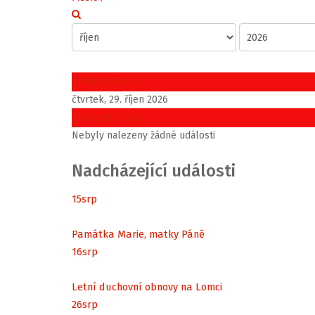
Předchozí den
čtvrtek, 29. říjen 2026
Následující den
Nebyly nalezeny žádné události
Nadcházející události
15
srp
Památka Marie, matky Páně
16
srp
Letní duchovní obnovy na Lomci
26
srp