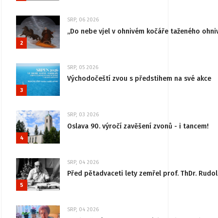
SRP, 06 2026
„Do nebe vjel v ohnivém kočáře taženého ohni
2
SRP, 05 2026
Východočeští zvou s předstihem na své akce
3
SRP, 03 2026
Oslava 90. výročí zavěšení zvonů - i tancem!
4
SRP, 04 2026
Před pětadvaceti lety zemřel prof. ThDr. Rudo
5
SRP, 04 2026