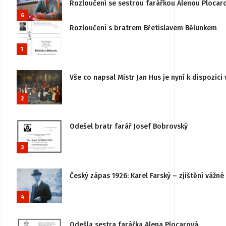
Rozloučení se sestrou farářkou Alenou Plocar
6
Rozloučení s bratrem Břetislavem Bělunkem
1
Vše co napsal Mistr Jan Hus je nyní k dispozici 
2
Odešel bratr farář Josef Bobrovský
3
Český zápas 1926: Karel Farský – zjištění vážn
4
Odešla sestra farářka Alena Plocarová