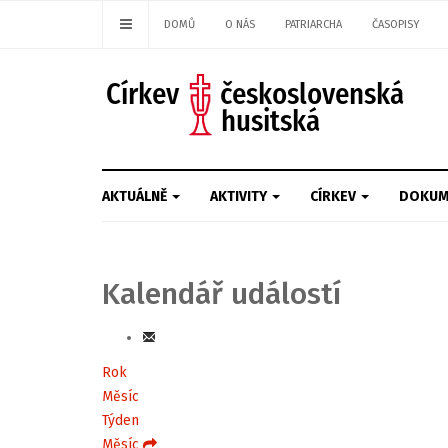
DOMŮ
O NÁS
PATRIARCHA
ČASOPISY
AKTUÁLNĚ
AKTIVITY
CÍRKEV
DOKUM
Kalendář událostí
Rok
Měsíc
Týden
Měsíc