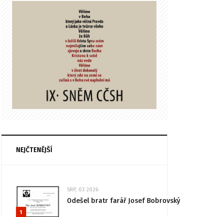
NEJČTENĚJŠÍ
SRP, 03 2026
Odešel bratr farář Josef Bobrovský
1