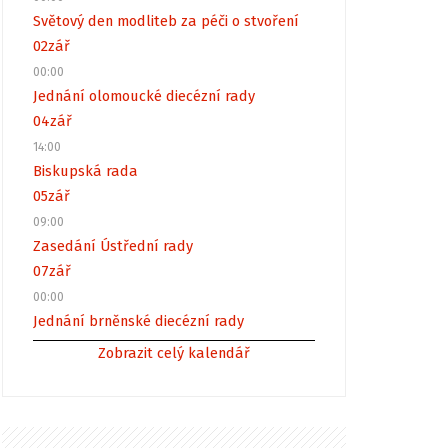
Světový den modliteb za péči o stvoření
02
zář
00:00
Jednání olomoucké diecézní rady
04
zář
14:00
Biskupská rada
05
zář
09:00
Zasedání Ústřední rady
07
zář
00:00
Jednání brněnské diecézní rady
Zobrazit celý kalendář