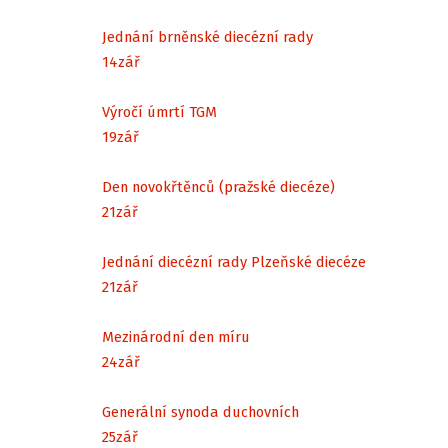
Jednání brněnské diecézní rady
14
zář
Výročí úmrtí TGM
19
zář
Den novokřtěnců (pražské diecéze)
21
zář
Jednání diecézní rady Plzeňské diecéze
21
zář
Mezinárodní den míru
24
zář
Generální synoda duchovních
25
zář