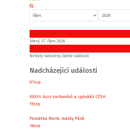
Předchozí den
úterý, 27. říjen 2026
Následující den
Nebyly nalezeny žádné události
Nadcházející události
07
srp
XXXIII. kurz varhaníků a zpěváků CČSH
15
srp
Památka Marie, matky Páně
16
srp