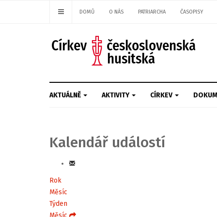
DOMŮ
O NÁS
PATRIARCHA
ČASOPISY
AKTUÁLNĚ
AKTIVITY
CÍRKEV
DOKUM
Kalendář událostí
Rok
Měsíc
Týden
Měsíc