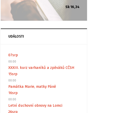
Sk 16,34
UDÁLOSTI
07
srp
00:00
XXXIII. kurz varhaníků a zpěváků CČSH
15
srp
00:00
Památka Marie, matky Páně
16
srp
00:00
Letní duchovní obnovy na Lomci
26
srp