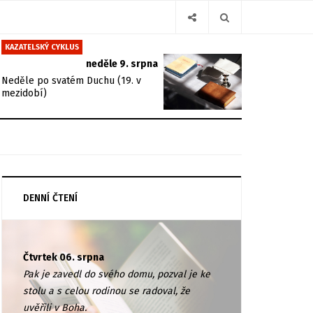
KAZATELSKÝ CYKLUS
neděle 9. srpna
Neděle po svatém Duchu (19. v
mezidobí)
DENNÍ ČTENÍ
Čtvrtek 06. srpna
Pak je zavedl do svého domu, pozval je ke
stolu a s celou rodinou se radoval, že
uvěřili v Boha.