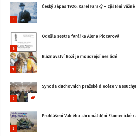
Český zápas 1926: Karel Farský – zjištění vážn
5
Odešla sestra farářka Alena Plocarová
6
Bláznovství Boží je moudřejší než lidé
1
Synoda duchovních pražské diecéze v Nesuchy
2
Prohlášení Valného shromáždění Ekumenické rady
3