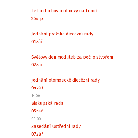
Letní duchovní obnovy na Lomci
26
srp
Jednání pražské diecézní rady
01
zář
Světový den modliteb za péči o stvoření
02
zář
Jednání olomoucké diecézní rady
04
zář
14:00
Biskupská rada
05
zář
09:00
Zasedání Ústřední rady
07
zář