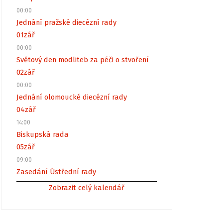
00:00
Jednání pražské diecézní rady
01
zář
00:00
Světový den modliteb za péči o stvoření
02
zář
00:00
Jednání olomoucké diecézní rady
04
zář
14:00
Biskupská rada
05
zář
09:00
Zasedání Ústřední rady
Zobrazit celý kalendář