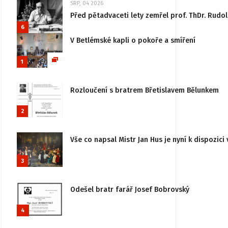
SRP, 04 2026
Před pětadvaceti lety zemřel prof. ThDr. Rudo
6
V Betlémské kapli o pokoře a smíření
1
Rozloučení s bratrem Břetislavem Bělunkem
2
Vše co napsal Mistr Jan Hus je nyní k dispozici 
3
Odešel bratr farář Josef Bobrovský
4