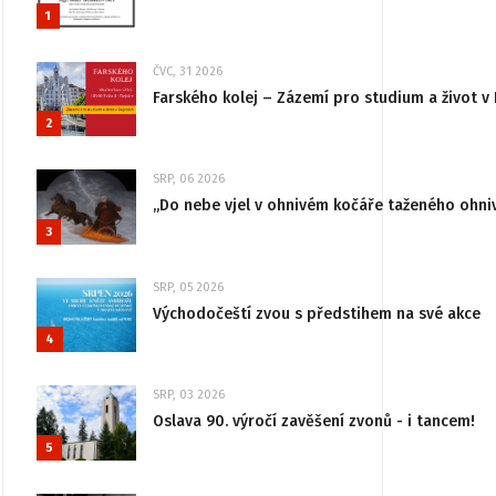
1
ČVC, 31 2026
Farského kolej – Zázemí pro studium a život v 
2
SRP, 06 2026
„Do nebe vjel v ohnivém kočáře taženého ohni
3
SRP, 05 2026
Východočeští zvou s předstihem na své akce
4
SRP, 03 2026
Oslava 90. výročí zavěšení zvonů - i tancem!
5