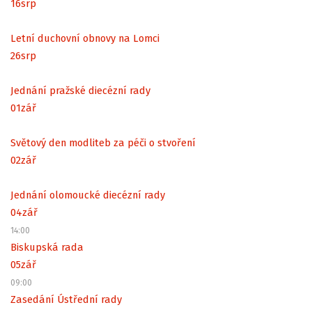
16
srp
Letní duchovní obnovy na Lomci
26
srp
Jednání pražské diecézní rady
01
zář
Světový den modliteb za péči o stvoření
02
zář
Jednání olomoucké diecézní rady
04
zář
14:00
Biskupská rada
05
zář
09:00
Zasedání Ústřední rady