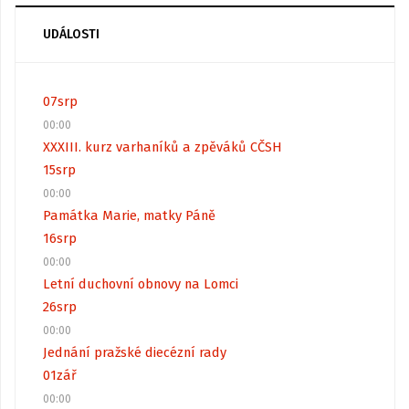
UDÁLOSTI
07
srp
00:00
XXXIII. kurz varhaníků a zpěváků CČSH
15
srp
00:00
Památka Marie, matky Páně
16
srp
00:00
Letní duchovní obnovy na Lomci
26
srp
00:00
Jednání pražské diecézní rady
01
zář
00:00