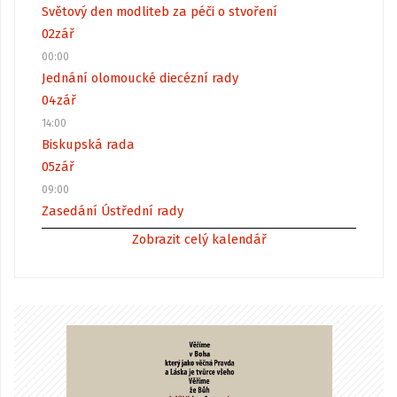
Světový den modliteb za péči o stvoření
02
zář
00:00
Jednání olomoucké diecézní rady
04
zář
14:00
Biskupská rada
05
zář
09:00
Zasedání Ústřední rady
Zobrazit celý kalendář