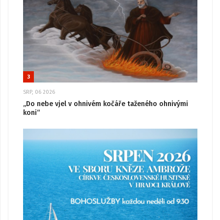
3
SRP, 06 2026
„Do nebe vjel v ohnivém kočáře taženého ohnivými
koni“