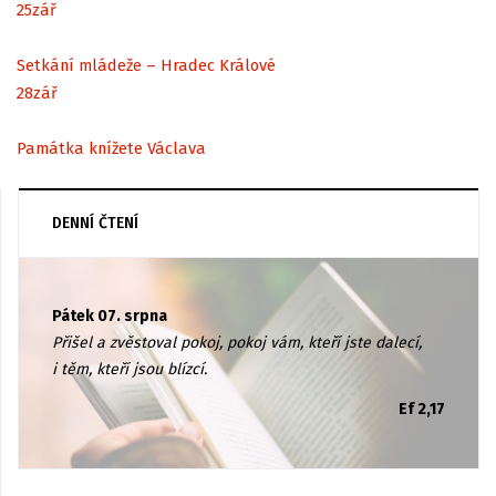
25
zář
Setkání mládeže – Hradec Králové
28
zář
Památka knížete Václava
DENNÍ ČTENÍ
Pátek 07. srpna
Přišel a zvěstoval pokoj, pokoj vám, kteří jste dalecí,
i těm, kteří jsou blízcí.
Ef 2,17