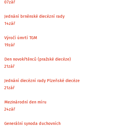
07
zář
Jednání brněnské diecézní rady
14
zář
Výročí úmrtí TGM
19
zář
Den novokřtěnců (pražské diecéze)
21
zář
Jednání diecézní rady Plzeňské diecéze
21
zář
Mezinárodní den míru
24
zář
Generální synoda duchovních