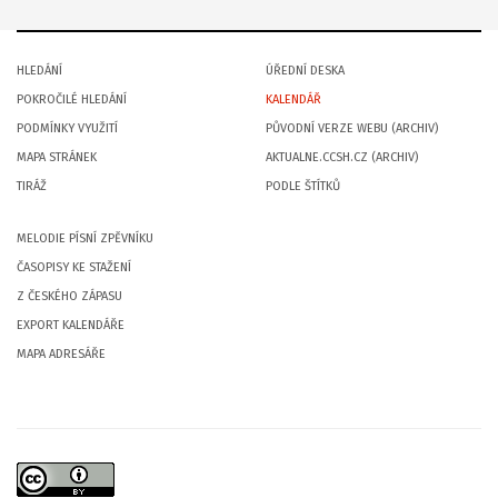
HLEDÁNÍ
ÚŘEDNÍ DESKA
POKROČILÉ HLEDÁNÍ
KALENDÁŘ
PODMÍNKY VYUŽITÍ
PŮVODNÍ VERZE WEBU (ARCHIV)
MAPA STRÁNEK
AKTUALNE.CCSH.CZ (ARCHIV)
TIRÁŽ
PODLE ŠTÍTKŮ
MELODIE PÍSNÍ ZPĚVNÍKU
ČASOPISY KE STAŽENÍ
Z ČESKÉHO ZÁPASU
EXPORT KALENDÁŘE
MAPA ADRESÁŘE