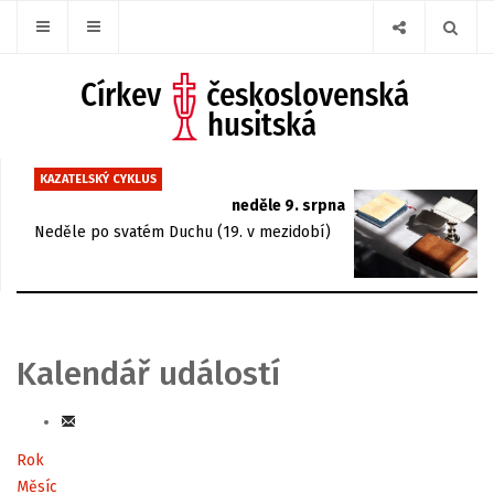
KAZATELSKÝ CYKLUS
neděle 9. srpna
Neděle po svatém Duchu (19. v mezidobí)
Kalendář událostí
Rok
Měsíc