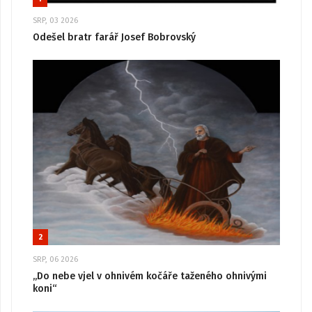
SRP, 03 2026
Odešel bratr farář Josef Bobrovský
2
SRP, 06 2026
„Do nebe vjel v ohnivém kočáře taženého ohnivými
koni“