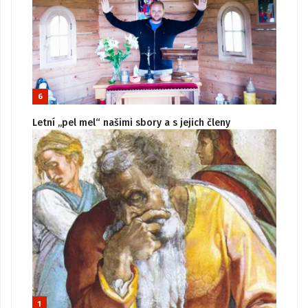
6
Letní „pel mel“ našimi sbory a s jejich členy
1