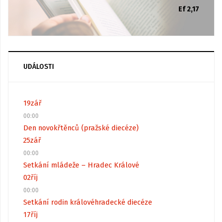
Ef 2,17
UDÁLOSTI
19
zář
00:00
Den novokřtěnců (pražské diecéze)
25
zář
00:00
Setkání mládeže – Hradec Králové
02
říj
00:00
Setkání rodin královéhradecké diecéze
17
říj