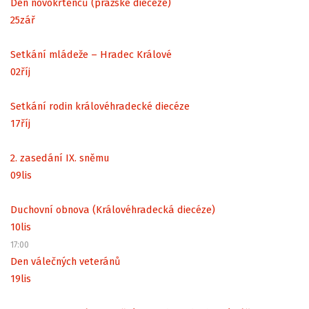
Den novokřtěnců (pražské diecéze)
25
zář
Setkání mládeže – Hradec Králové
02
říj
Setkání rodin královéhradecké diecéze
17
říj
2. zasedání IX. sněmu
09
lis
Duchovní obnova (Královéhradecká diecéze)
10
lis
17:00
Den válečných veteránů
19
lis