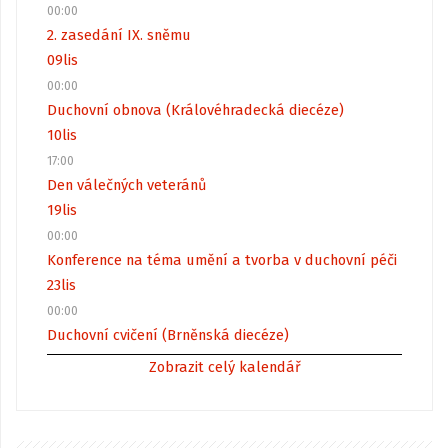
00:00
2. zasedání IX. sněmu
09
lis
00:00
Duchovní obnova (Královéhradecká diecéze)
10
lis
17:00
Den válečných veteránů
19
lis
00:00
Konference na téma umění a tvorba v duchovní péči
23
lis
00:00
Duchovní cvičení (Brněnská diecéze)
Zobrazit celý kalendář