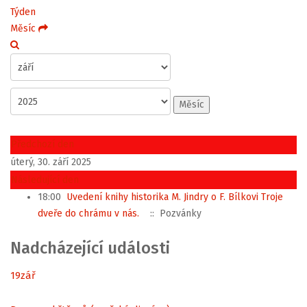
Týden
Měsíc
Měsíc
Předchozí den
úterý, 30. září 2025
Následující den
18:00
Uvedení knihy historika M. Jindry o F. Bílkovi Troje
dveře do chrámu v nás.
:: Pozvánky
Nadcházející události
19
zář