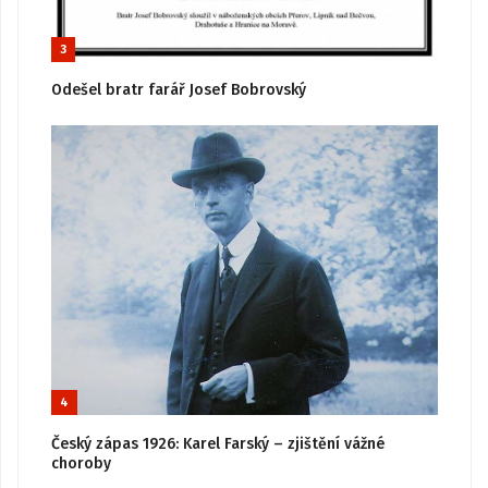
3
Odešel bratr farář Josef Bobrovský
4
Český zápas 1926: Karel Farský – zjištění vážné
choroby