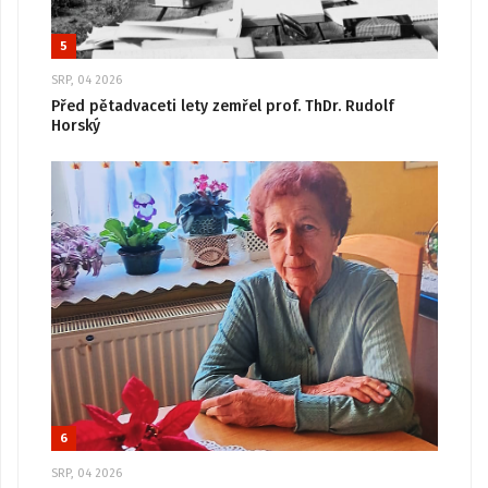
5
SRP, 04 2026
Před pětadvaceti lety zemřel prof. ThDr. Rudolf
Horský
6
SRP, 04 2026