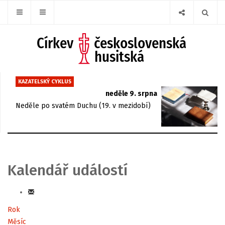
KAZATELSKÝ CYKLUS
neděle 9. srpna
Neděle po svatém Duchu (19. v mezidobí)
Kalendář událostí
Rok
Měsíc