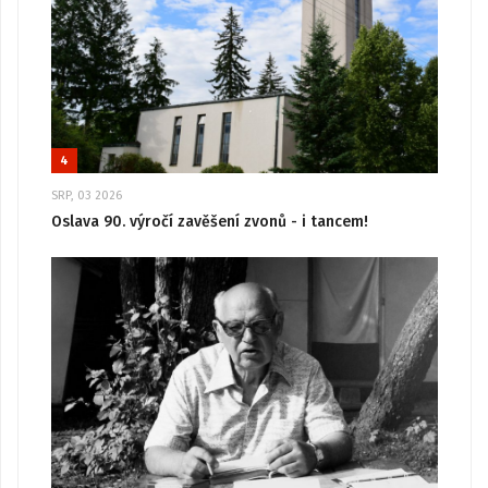
4
SRP, 03 2026
Oslava 90. výročí zavěšení zvonů - i tancem!