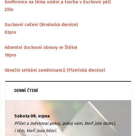
Konference na téma umění a tvorba v duchovní péči
23
lis
Duchovní cvičení (Brněnská diecéze)
03
pro
Adventní duchovní obnovy ve Štěkni
18
pro
Vánoční setkání zaměstnanců (Plzeňská diecéze)
DENNÍ ČTENÍ
Sobota 08. srpna
Přišel a zvěstoval pokoj, pokoj vám, kteří jste dalecí,
i těm, kteří jsou blízcí.