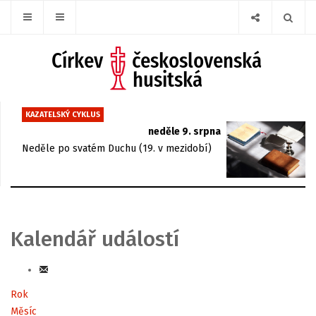
KAZATELSKÝ CYKLUS
neděle 9. srpna
Neděle po svatém Duchu (19. v mezidobí)
Kalendář událostí
Rok
Měsíc