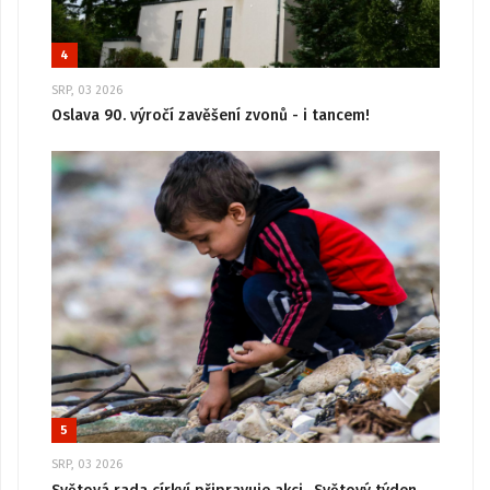
4
SRP, 03 2026
Oslava 90. výročí zavěšení zvonů - i tancem!
5
SRP, 03 2026