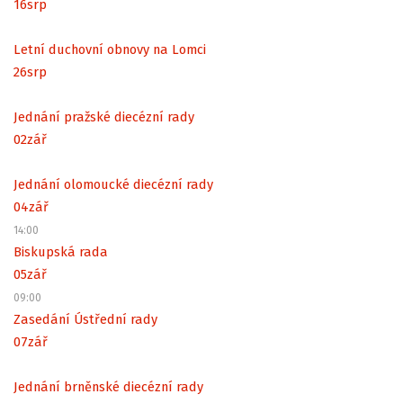
16
srp
Letní duchovní obnovy na Lomci
26
srp
Jednání pražské diecézní rady
02
zář
Jednání olomoucké diecézní rady
04
zář
14:00
Biskupská rada
05
zář
09:00
Zasedání Ústřední rady
07
zář
Jednání brněnské diecézní rady