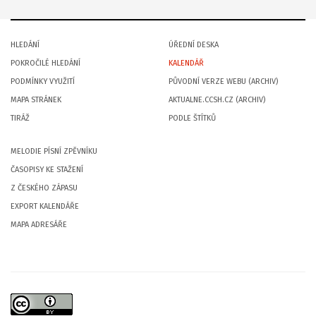
HLEDÁNÍ
ÚŘEDNÍ DESKA
POKROČILÉ HLEDÁNÍ
KALENDÁŘ
PODMÍNKY VYUŽITÍ
PŮVODNÍ VERZE WEBU (ARCHIV)
MAPA STRÁNEK
AKTUALNE.CCSH.CZ (ARCHIV)
TIRÁŽ
PODLE ŠTÍTKŮ
MELODIE PÍSNÍ ZPĚVNÍKU
ČASOPISY KE STAŽENÍ
Z ČESKÉHO ZÁPASU
EXPORT KALENDÁŘE
MAPA ADRESÁŘE