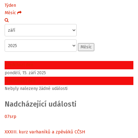
Týden
Měsíc
Měsíc
Předchozí den
pondělí, 15. září 2025
Následující den
Nebyly nalezeny žádné události
Nadcházející události
07
srp
XXXIII. kurz varhaníků a zpěváků CČSH