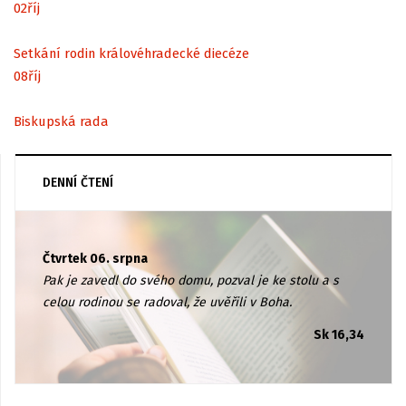
02
říj
Setkání rodin královéhradecké diecéze
08
říj
Biskupská rada
DENNÍ ČTENÍ
Čtvrtek 06. srpna
Pak je zavedl do svého domu, pozval je ke stolu a s
celou rodinou se radoval, že uvěřili v Boha.
Sk 16,34