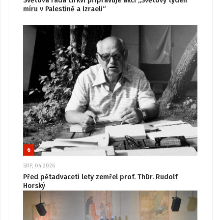
Světová rada církví připravuje akci „Světový týden
míru v Palestině a Izraeli“
6
SRP, 04 2026
Před pětadvaceti lety zemřel prof. ThDr. Rudolf
Horský