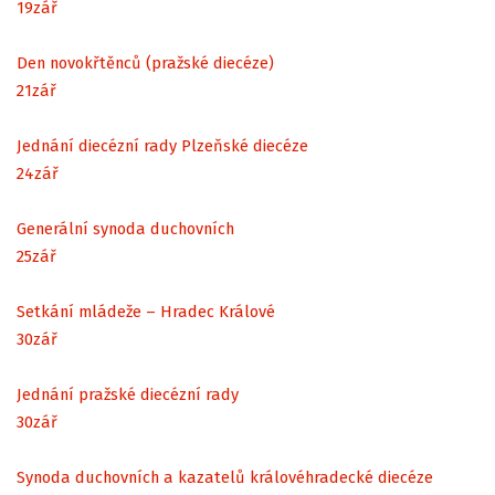
19
zář
Den novokřtěnců (pražské diecéze)
21
zář
Jednání diecézní rady Plzeňské diecéze
24
zář
Generální synoda duchovních
25
zář
Setkání mládeže – Hradec Králové
30
zář
Jednání pražské diecézní rady
30
zář
Synoda duchovních a kazatelů královéhradecké diecéze