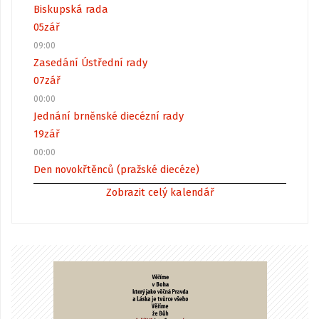
Biskupská rada
05
zář
09:00
Zasedání Ústřední rady
07
zář
00:00
Jednání brněnské diecézní rady
19
zář
00:00
Den novokřtěnců (pražské diecéze)
Zobrazit celý kalendář