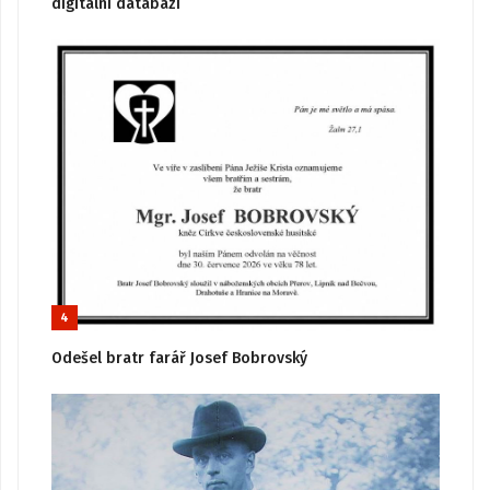
digitální databázi
4
Odešel bratr farář Josef Bobrovský