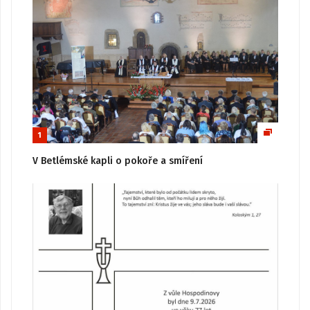
1
V Betlémské kapli o pokoře a smíření