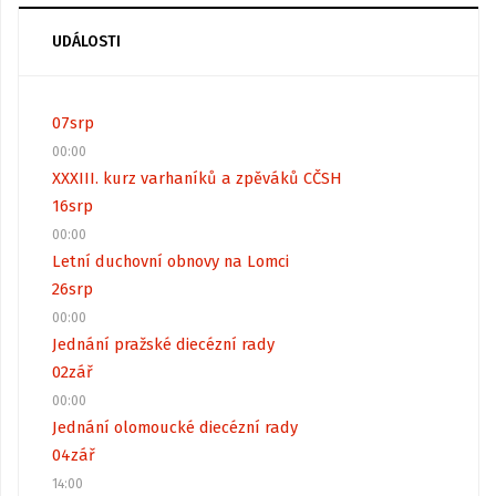
UDÁLOSTI
07
srp
00:00
XXXIII. kurz varhaníků a zpěváků CČSH
16
srp
00:00
Letní duchovní obnovy na Lomci
26
srp
00:00
Jednání pražské diecézní rady
02
zář
00:00
Jednání olomoucké diecézní rady
04
zář
14:00