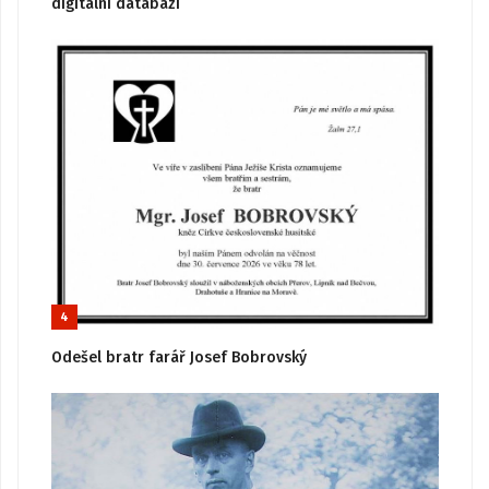
digitální databázi
4
Odešel bratr farář Josef Bobrovský