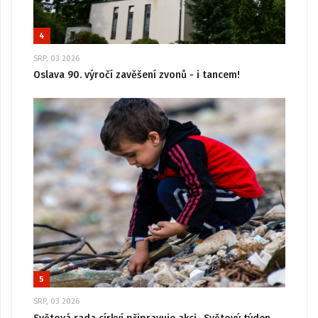
4
SRP, 03 2026
Oslava 90. výročí zavěšení zvonů - i tancem!
5
SRP, 03 2026