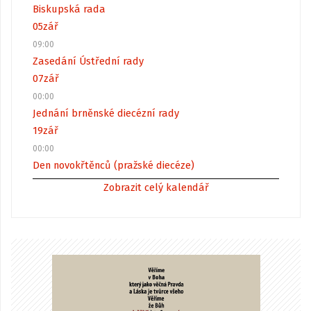
Biskupská rada
05
zář
09:00
Zasedání Ústřední rady
07
zář
00:00
Jednání brněnské diecézní rady
19
zář
00:00
Den novokřtěnců (pražské diecéze)
Zobrazit celý kalendář