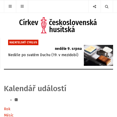
KAZATELSKÝ CYKLUS
neděle 9. srpna
Neděle po svatém Duchu (19. v mezidobí)
Kalendář událostí
Rok
Měsíc