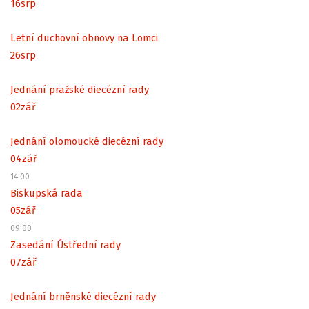
16
srp
Letní duchovní obnovy na Lomci
26
srp
Jednání pražské diecézní rady
02
zář
Jednání olomoucké diecézní rady
04
zář
14:00
Biskupská rada
05
zář
09:00
Zasedání Ústřední rady
07
zář
Jednání brněnské diecézní rady