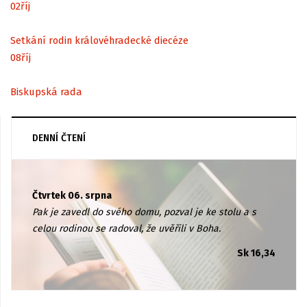
02
říj
Setkání rodin královéhradecké diecéze
08
říj
Biskupská rada
DENNÍ ČTENÍ
Čtvrtek 06. srpna
Pak je zavedl do svého domu, pozval je ke stolu a s
celou rodinou se radoval, že uvěřili v Boha.
Sk 16,34