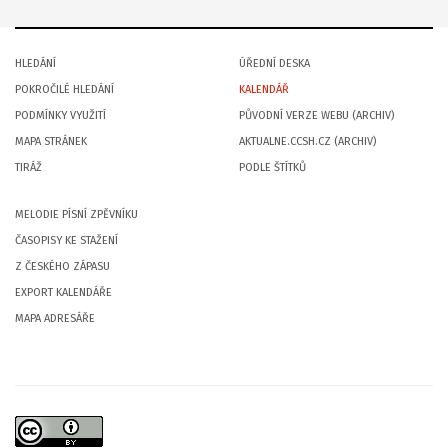
HLEDÁNÍ
ÚŘEDNÍ DESKA
POKROČILÉ HLEDÁNÍ
KALENDÁŘ
PODMÍNKY VYUŽITÍ
PŮVODNÍ VERZE WEBU (ARCHIV)
MAPA STRÁNEK
AKTUALNE.CCSH.CZ (ARCHIV)
TIRÁŽ
PODLE ŠTÍTKŮ
MELODIE PÍSNÍ ZPĚVNÍKU
ČASOPISY KE STAŽENÍ
Z ČESKÉHO ZÁPASU
EXPORT KALENDÁŘE
MAPA ADRESÁŘE