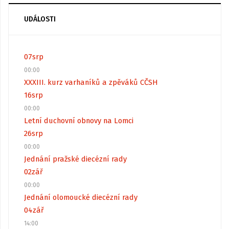
UDÁLOSTI
07
srp
00:00
XXXIII. kurz varhaníků a zpěváků CČSH
16
srp
00:00
Letní duchovní obnovy na Lomci
26
srp
00:00
Jednání pražské diecézní rady
02
zář
00:00
Jednání olomoucké diecézní rady
04
zář
14:00