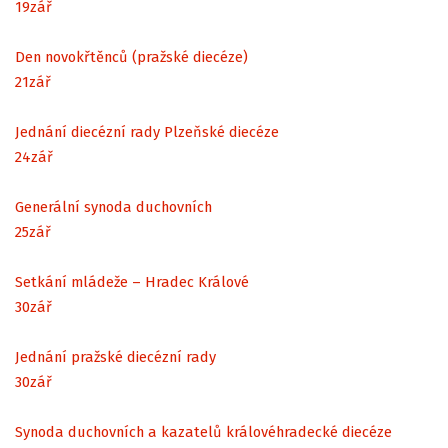
19
zář
Den novokřtěnců (pražské diecéze)
21
zář
Jednání diecézní rady Plzeňské diecéze
24
zář
Generální synoda duchovních
25
zář
Setkání mládeže – Hradec Králové
30
zář
Jednání pražské diecézní rady
30
zář
Synoda duchovních a kazatelů královéhradecké diecéze