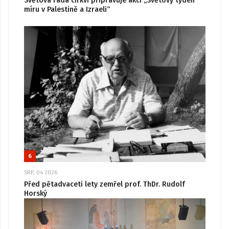
Světová rada církví připravuje akci „Světový týden
míru v Palestině a Izraeli“
6
SRP, 04 2026
Před pětadvaceti lety zemřel prof. ThDr. Rudolf
Horský