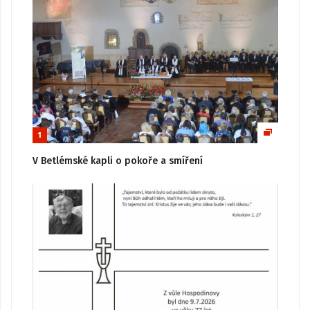
1
V Betlémské kapli o pokoře a smíření