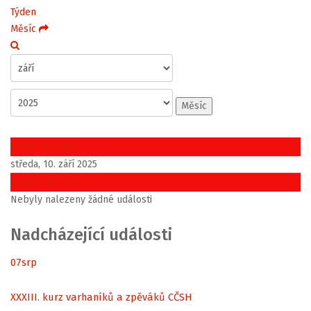
Týden
Měsíc
Měsíc
Předchozí den
středa, 10. září 2025
Následující den
Nebyly nalezeny žádné události
Nadcházející události
07
srp
XXXIII. kurz varhaníků a zpěváků CČSH