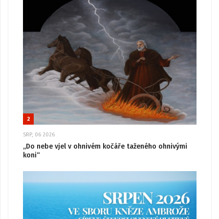
2
SRP, 06 2026
„Do nebe vjel v ohnivém kočáře taženého ohnivými
koni“