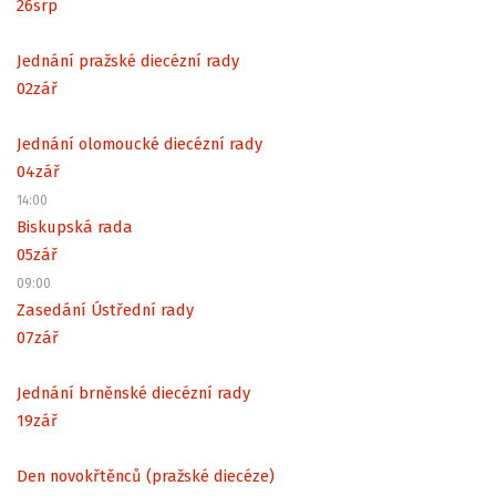
26
srp
Jednání pražské diecézní rady
02
zář
Jednání olomoucké diecézní rady
04
zář
14:00
Biskupská rada
05
zář
09:00
Zasedání Ústřední rady
07
zář
Jednání brněnské diecézní rady
19
zář
Den novokřtěnců (pražské diecéze)