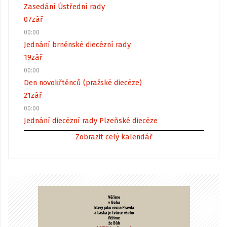
Zasedání Ústřední rady
07
zář
00:00
Jednání brněnské diecézní rady
19
zář
00:00
Den novokřtěnců (pražské diecéze)
21
zář
00:00
Jednání diecézní rady Plzeňské diecéze
Zobrazit celý kalendář