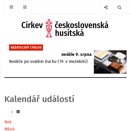
KAZATELSKÝ CYKLUS
neděle 9. srpna
Neděle po svatém Duchu (19. v mezidobí)
Kalendář událostí
Rok
Měsíc