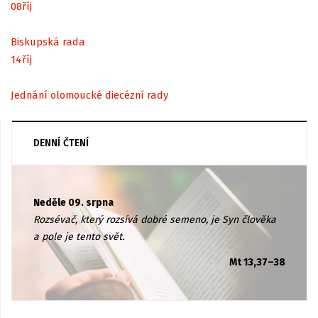
08
říj
Biskupská rada
14
říj
Jednání olomoucké diecézní rady
DENNÍ ČTENÍ
Neděle 09. srpna
Rozsévač, který rozsívá dobré semeno, je Syn člověka
a pole je tento svět.
Mt 13,37–38