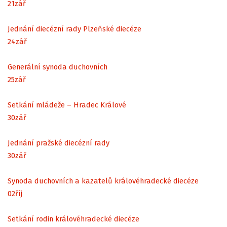
21
zář
Jednání diecézní rady Plzeňské diecéze
24
zář
Generální synoda duchovních
25
zář
Setkání mládeže – Hradec Králové
30
zář
Jednání pražské diecézní rady
30
zář
Synoda duchovních a kazatelů královéhradecké diecéze
02
říj
Setkání rodin královéhradecké diecéze