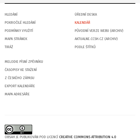
HLEDÁNÍ
ÚŘEDNÍ DESKA
POKROČILÉ HLEDÁNÍ
KALENDÁŘ
PODMÍNKY VYUŽITÍ
PŮVODNÍ VERZE WEBU (ARCHIV)
MAPA STRÁNEK
AKTUALNE.CCSH.CZ (ARCHIV)
TIRÁŽ
PODLE ŠTÍTKŮ
MELODIE PÍSNÍ ZPĚVNÍKU
ČASOPISY KE STAŽENÍ
Z ČESKÉHO ZÁPASU
EXPORT KALENDÁŘE
MAPA ADRESÁŘE
OBSAH JE PUBLIKOVÁN POD LICENCÍ
CREATIVE COMMONS ATTRIBUTION 4.0