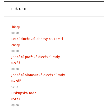
UDÁLOSTI
16
srp
00:00
Letní duchovní obnovy na Lomci
26
srp
00:00
Jednání pražské diecézní rady
02
zář
00:00
Jednání olomoucké diecézní rady
04
zář
14:00
Biskupská rada
05
zář
09:00