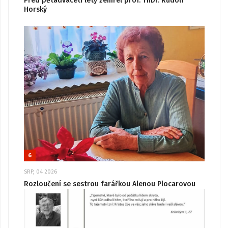
Před pětadvaceti lety zemřel prof. ThDr. Rudolf
Horský
6
SRP, 04 2026
Rozloučení se sestrou farářkou Alenou Plocarovou