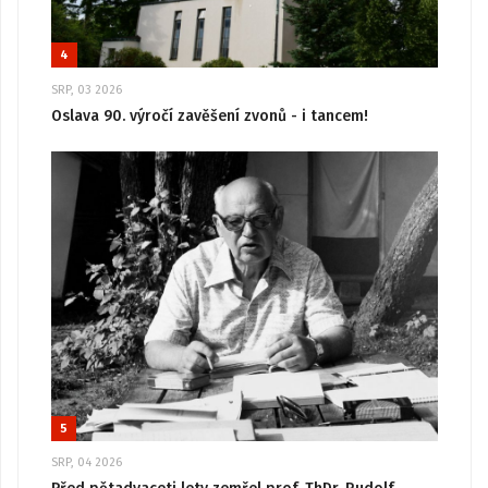
4
SRP, 03 2026
Oslava 90. výročí zavěšení zvonů - i tancem!
5
SRP, 04 2026