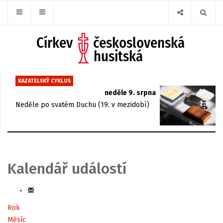
KAZATELSKÝ CYKLUS
neděle 9. srpna
Neděle po svatém Duchu (19. v mezidobí)
Kalendář událostí
Rok
Měsíc