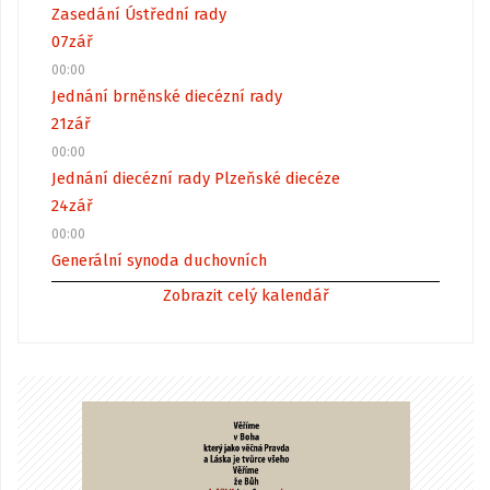
Zasedání Ústřední rady
07
zář
00:00
Jednání brněnské diecézní rady
21
zář
00:00
Jednání diecézní rady Plzeňské diecéze
24
zář
00:00
Generální synoda duchovních
Zobrazit celý kalendář