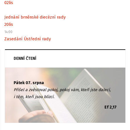
02
lis
Jednání brněnské diecézní rady
20
lis
14:00
Zasedání Ústřední rady
DENNÍ ČTENÍ
Pátek 07. srpna
Přišel a zvěstoval pokoj, pokoj vám, kteří jste dalecí,
i těm, kteří jsou blízcí.
Ef 2,17