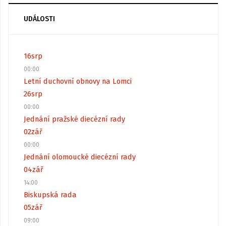
UDÁLOSTI
16
srp
00:00
Letní duchovní obnovy na Lomci
26
srp
00:00
Jednání pražské diecézní rady
02
zář
00:00
Jednání olomoucké diecézní rady
04
zář
14:00
Biskupská rada
05
zář
09:00