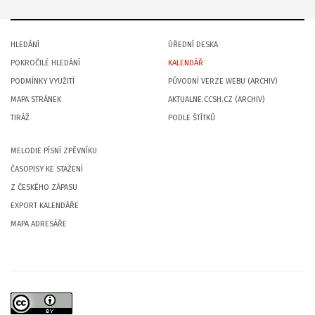
HLEDÁNÍ
ÚŘEDNÍ DESKA
POKROČILÉ HLEDÁNÍ
KALENDÁŘ
PODMÍNKY VYUŽITÍ
PŮVODNÍ VERZE WEBU (ARCHIV)
MAPA STRÁNEK
AKTUALNE.CCSH.CZ (ARCHIV)
TIRÁŽ
PODLE ŠTÍTKŮ
MELODIE PÍSNÍ ZPĚVNÍKU
ČASOPISY KE STAŽENÍ
Z ČESKÉHO ZÁPASU
EXPORT KALENDÁŘE
MAPA ADRESÁŘE