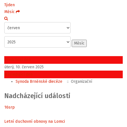
Týden
Měsíc
Měsíc
Předchozí den
úterý, 10. červen 2025
Následující den
Synoda Brněnské diecéze
:: Organizační
Nadcházející události
16
srp
Letní duchovní obnovy na Lomci