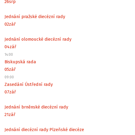
26
srp
Jednání pražské diecézní rady
02
zář
Jednání olomoucké diecézní rady
04
zář
14:00
Biskupská rada
05
zář
09:00
Zasedání Ústřední rady
07
zář
Jednání brněnské diecézní rady
21
zář
Jednání diecézní rady Plzeňské diecéze