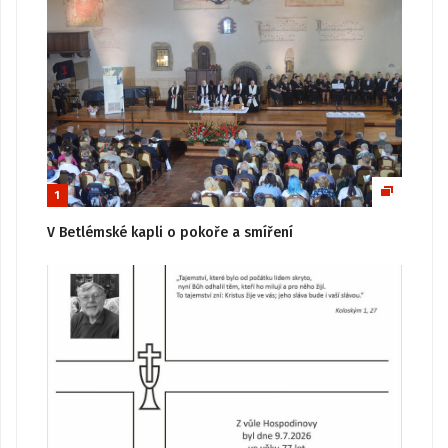
1
V Betlémské kapli o pokoře a smíření