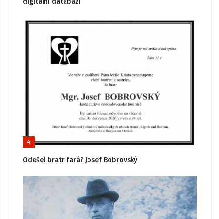
digitální databázi
4
Odešel bratr farář Josef Bobrovský