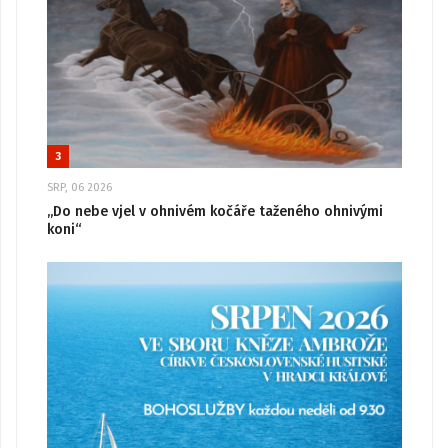
3
SRP, 06 2026
„Do nebe vjel v ohnivém kočáře taženého ohnivými
koni“