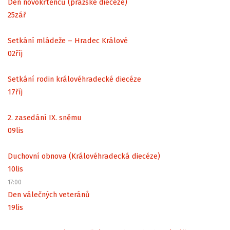
Den novokřtěnců (pražské diecéze)
25
zář
Setkání mládeže – Hradec Králové
02
říj
Setkání rodin královéhradecké diecéze
17
říj
2. zasedání IX. sněmu
09
lis
Duchovní obnova (Královéhradecká diecéze)
10
lis
17:00
Den válečných veteránů
19
lis