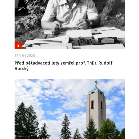
4
SRP, 04 2026
Před pětadvaceti lety zemřel prof. ThDr. Rudolf
Horský