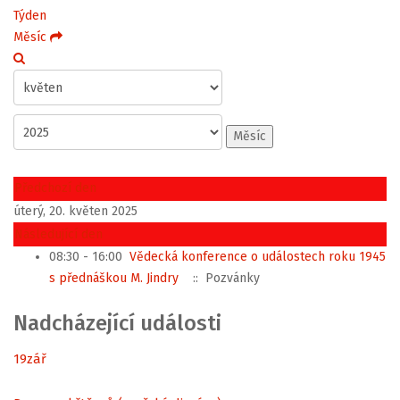
Týden
Měsíc
Měsíc
Předchozí den
úterý, 20. květen 2025
Následující den
08:30 - 16:00
Vědecká konference o událostech roku 1945
s přednáškou M. Jindry
:: Pozvánky
Nadcházející události
19
zář