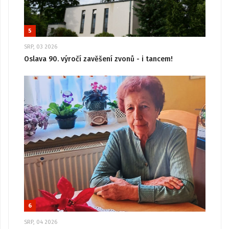
5
SRP, 03 2026
Oslava 90. výročí zavěšení zvonů - i tancem!
6
SRP, 04 2026