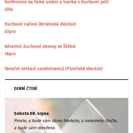
Konference na téma umění a tvorba v duchovní péči
23
lis
Duchovní cvičení (Brněnská diecéze)
03
pro
Adventní duchovní obnovy ve Štěkni
18
pro
Vánoční setkání zaměstnanců (Plzeňská diecéze)
DENNÍ ČTENÍ
Sobota 08. srpna
Proste, a bude vám dáno; hledejte, a naleznete; tlučte,
a bude vám otevřeno.