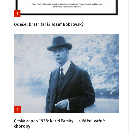
3
Odešel bratr farář Josef Bobrovský
4
Český zápas 1926: Karel Farský – zjištění vážné
choroby