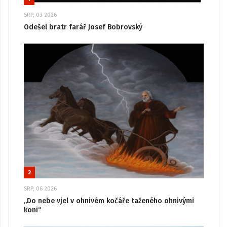
SRP, 03 2026
Odešel bratr farář Josef Bobrovský
2
SRP, 06 2026
„Do nebe vjel v ohnivém kočáře taženého ohnivými
koni“