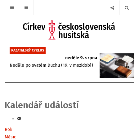
KAZATELSKÝ CYKLUS
neděle 9. srpna
Neděle po svatém Duchu (19. v mezidobí)
Kalendář událostí
Rok
Měsíc