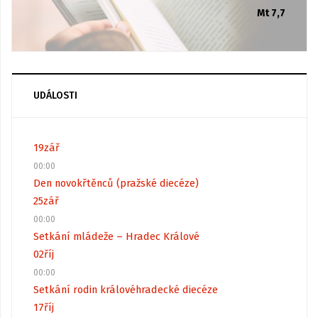
Mt 7,7
UDÁLOSTI
19
zář
00:00
Den novokřtěnců (pražské diecéze)
25
zář
00:00
Setkání mládeže – Hradec Králové
02
říj
00:00
Setkání rodin královéhradecké diecéze
17
říj