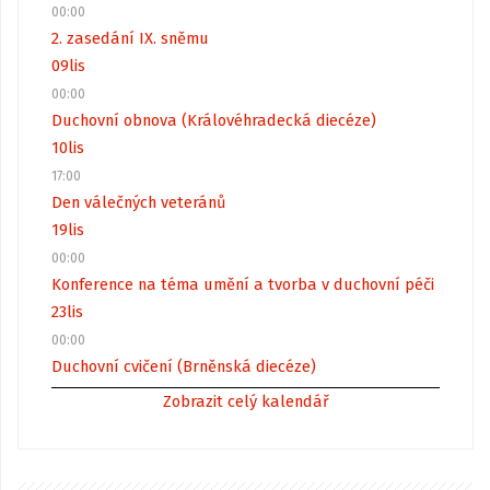
00:00
2. zasedání IX. sněmu
09
lis
00:00
Duchovní obnova (Královéhradecká diecéze)
10
lis
17:00
Den válečných veteránů
19
lis
00:00
Konference na téma umění a tvorba v duchovní péči
23
lis
00:00
Duchovní cvičení (Brněnská diecéze)
Zobrazit celý kalendář