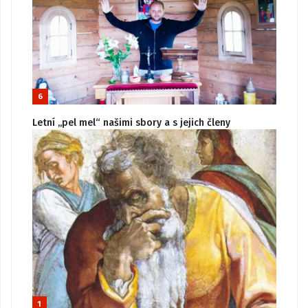
6
Letní „pel mel“ našimi sbory a s jejich členy
1