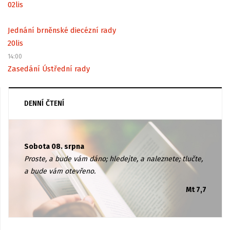
02
lis
Jednání brněnské diecézní rady
20
lis
14:00
Zasedání Ústřední rady
DENNÍ ČTENÍ
Sobota 08. srpna
Proste, a bude vám dáno; hledejte, a naleznete; tlučte,
a bude vám otevřeno.
Mt 7,7