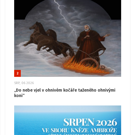
2
SRP, 06 2026
„Do nebe vjel v ohnivém kočáře taženého ohnivými
koni“