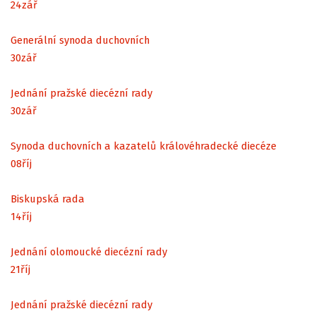
24
zář
Generální synoda duchovních
30
zář
Jednání pražské diecézní rady
30
zář
Synoda duchovních a kazatelů královéhradecké diecéze
08
říj
Biskupská rada
14
říj
Jednání olomoucké diecézní rady
21
říj
Jednání pražské diecézní rady