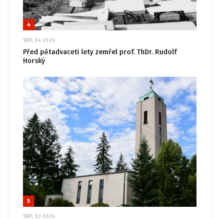
4
SRP, 04 2026
Před pětadvaceti lety zemřel prof. ThDr. Rudolf
Horský
5
SRP, 03 2026