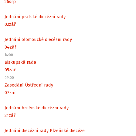
26
srp
Jednání pražské diecézní rady
02
zář
Jednání olomoucké diecézní rady
04
zář
14:00
Biskupská rada
05
zář
09:00
Zasedání Ústřední rady
07
zář
Jednání brněnské diecézní rady
21
zář
Jednání diecézní rady Plzeňské diecéze