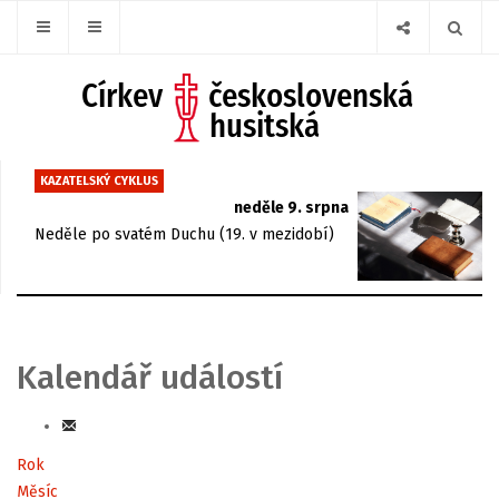
KAZATELSKÝ CYKLUS
neděle 9. srpna
Neděle po svatém Duchu (19. v mezidobí)
Kalendář událostí
Rok
Měsíc