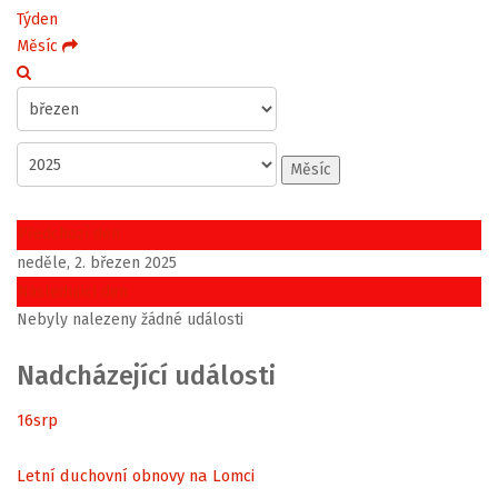
Týden
Měsíc
Měsíc
Předchozí den
neděle, 2. březen 2025
Následující den
Nebyly nalezeny žádné události
Nadcházející události
16
srp
Letní duchovní obnovy na Lomci