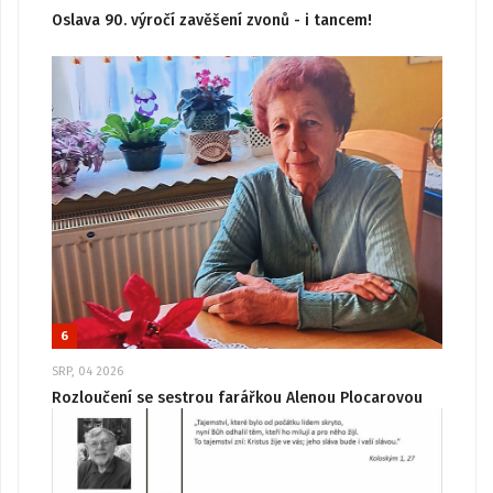
Oslava 90. výročí zavěšení zvonů - i tancem!
6
SRP, 04 2026
Rozloučení se sestrou farářkou Alenou Plocarovou