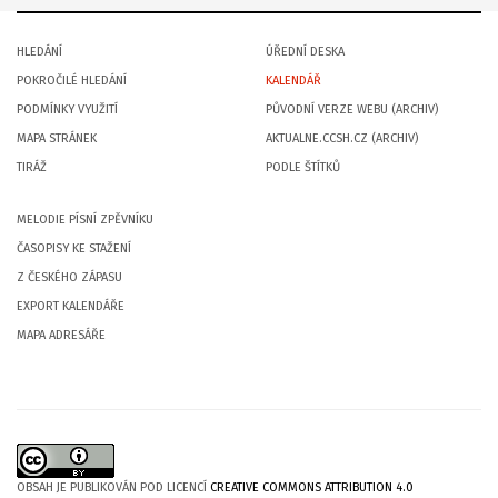
HLEDÁNÍ
ÚŘEDNÍ DESKA
POKROČILÉ HLEDÁNÍ
KALENDÁŘ
PODMÍNKY VYUŽITÍ
PŮVODNÍ VERZE WEBU (ARCHIV)
MAPA STRÁNEK
AKTUALNE.CCSH.CZ (ARCHIV)
TIRÁŽ
PODLE ŠTÍTKŮ
MELODIE PÍSNÍ ZPĚVNÍKU
ČASOPISY KE STAŽENÍ
Z ČESKÉHO ZÁPASU
EXPORT KALENDÁŘE
MAPA ADRESÁŘE
OBSAH JE PUBLIKOVÁN POD LICENCÍ
CREATIVE COMMONS ATTRIBUTION 4.0