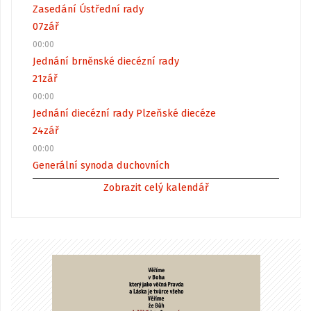
Zasedání Ústřední rady
07
zář
00:00
Jednání brněnské diecézní rady
21
zář
00:00
Jednání diecézní rady Plzeňské diecéze
24
zář
00:00
Generální synoda duchovních
Zobrazit celý kalendář