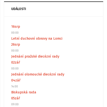
UDÁLOSTI
16
srp
00:00
Letní duchovní obnovy na Lomci
26
srp
00:00
Jednání pražské diecézní rady
02
zář
00:00
Jednání olomoucké diecézní rady
04
zář
14:00
Biskupská rada
05
zář
09:00