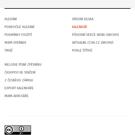
HLEDÁNÍ
ÚŘEDNÍ DESKA
POKROČILÉ HLEDÁNÍ
KALENDÁŘ
PODMÍNKY VYUŽITÍ
PŮVODNÍ VERZE WEBU (ARCHIV)
MAPA STRÁNEK
AKTUALNE.CCSH.CZ (ARCHIV)
TIRÁŽ
PODLE ŠTÍTKŮ
MELODIE PÍSNÍ ZPĚVNÍKU
ČASOPISY KE STAŽENÍ
Z ČESKÉHO ZÁPASU
EXPORT KALENDÁŘE
MAPA ADRESÁŘE