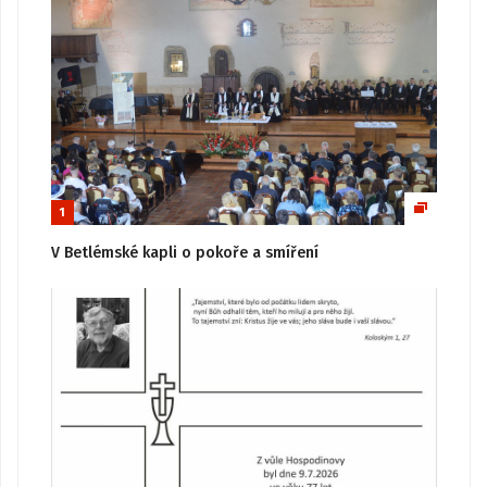
1
V Betlémské kapli o pokoře a smíření