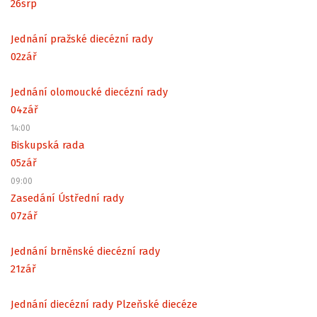
26
srp
Jednání pražské diecézní rady
02
zář
Jednání olomoucké diecézní rady
04
zář
14:00
Biskupská rada
05
zář
09:00
Zasedání Ústřední rady
07
zář
Jednání brněnské diecézní rady
21
zář
Jednání diecézní rady Plzeňské diecéze