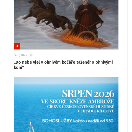
3
SRP, 06 2026
„Do nebe vjel v ohnivém kočáře taženého ohnivými
koni“