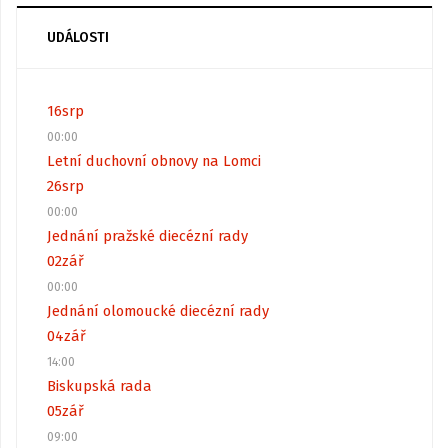
UDÁLOSTI
16
srp
00:00
Letní duchovní obnovy na Lomci
26
srp
00:00
Jednání pražské diecézní rady
02
zář
00:00
Jednání olomoucké diecézní rady
04
zář
14:00
Biskupská rada
05
zář
09:00