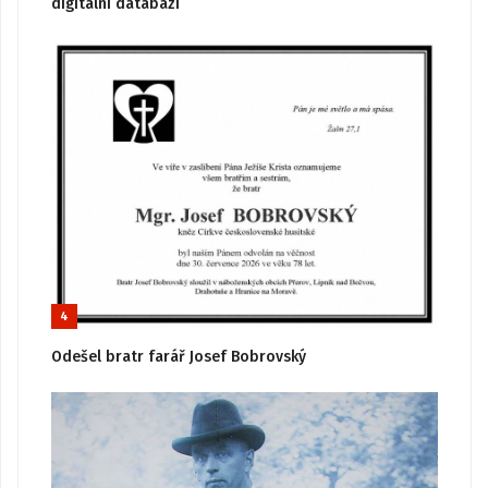
digitální databázi
4
Odešel bratr farář Josef Bobrovský