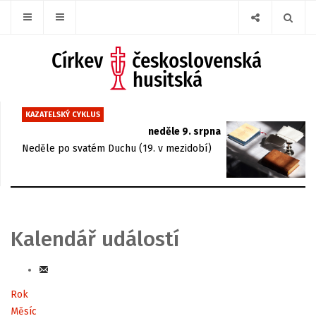
KAZATELSKÝ CYKLUS
neděle 9. srpna
Neděle po svatém Duchu (19. v mezidobí)
Kalendář událostí
Rok
Měsíc