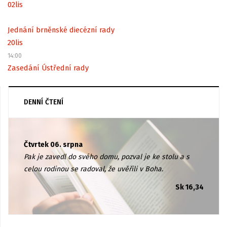
02
lis
Jednání brněnské diecézní rady
20
lis
14:00
Zasedání Ústřední rady
DENNÍ ČTENÍ
Čtvrtek 06. srpna
Pak je zavedl do svého domu, pozval je ke stolu a s
celou rodinou se radoval, že uvěřili v Boha.
Sk 16,34