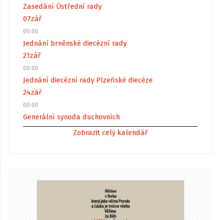
Zasedání Ústřední rady
07
zář
00:00
Jednání brněnské diecézní rady
21
zář
00:00
Jednání diecézní rady Plzeňské diecéze
24
zář
00:00
Generální synoda duchovních
Zobrazit celý kalendář