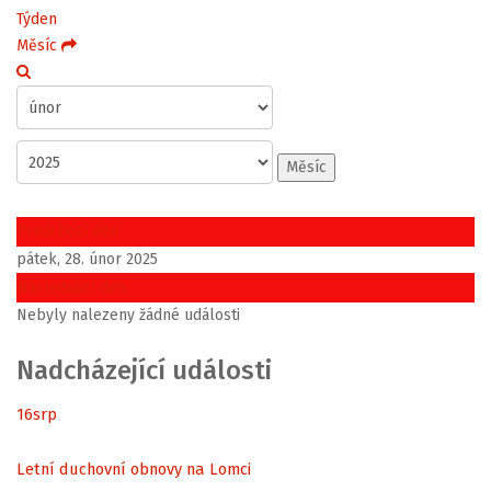
Týden
Měsíc
Měsíc
Předchozí den
pátek, 28. únor 2025
Následující den
Nebyly nalezeny žádné události
Nadcházející události
16
srp
Letní duchovní obnovy na Lomci