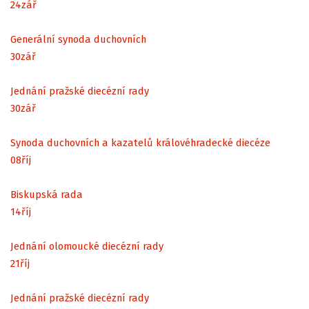
24
zář
Generální synoda duchovních
30
zář
Jednání pražské diecézní rady
30
zář
Synoda duchovních a kazatelů královéhradecké diecéze
08
říj
Biskupská rada
14
říj
Jednání olomoucké diecézní rady
21
říj
Jednání pražské diecézní rady