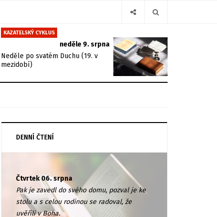
KAZATELSKÝ CYKLUS
neděle 9. srpna
Neděle po svatém Duchu (19. v
mezidobí)
DENNÍ ČTENÍ
Čtvrtek 06. srpna
Pak je zavedl do svého domu, pozval je ke
stolu a s celou rodinou se radoval, že
uvěřili v Boha.