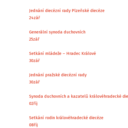
Jednání diecézní rady Plzeňské diecéze
24
zář
Generální synoda duchovních
25
zář
Setkání mládeže – Hradec Králové
30
zář
Jednání pražské diecézní rady
30
zář
Synoda duchovních a kazatelů královéhradecké di
02
říj
Setkání rodin královéhradecké diecéze
08
říj