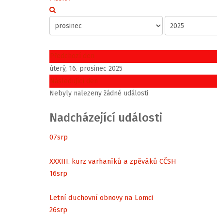
Předchozí den
úterý, 16. prosinec 2025
Následující den
Nebyly nalezeny žádné události
Nadcházející události
07
srp
XXXIII. kurz varhaníků a zpěváků CČSH
16
srp
Letní duchovní obnovy na Lomci
26
srp