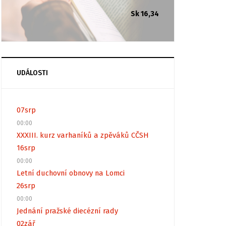
Sk 16,34
UDÁLOSTI
07
srp
00:00
XXXIII. kurz varhaníků a zpěváků CČSH
16
srp
00:00
Letní duchovní obnovy na Lomci
26
srp
00:00
Jednání pražské diecézní rady
02
zář