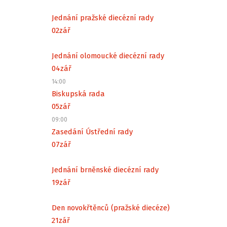
Jednání pražské diecézní rady
02
zář
Jednání olomoucké diecézní rady
04
zář
14:00
Biskupská rada
05
zář
09:00
Zasedání Ústřední rady
07
zář
Jednání brněnské diecézní rady
19
zář
Den novokřtěnců (pražské diecéze)
21
zář