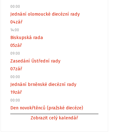
00:00
Jednání olomoucké diecézní rady
04
zář
14:00
Biskupská rada
05
zář
09:00
Zasedání Ústřední rady
07
zář
00:00
Jednání brněnské diecézní rady
19
zář
00:00
Den novokřtěnců (pražské diecéze)
Zobrazit celý kalendář