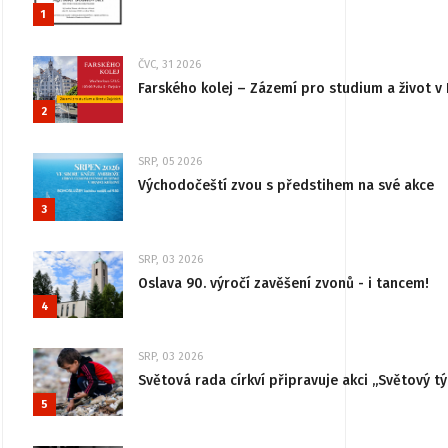
1
ČVC, 31 2026
Farského kolej – Zázemí pro studium a život v 
2
SRP, 05 2026
Východočeští zvou s předstihem na své akce
3
SRP, 03 2026
Oslava 90. výročí zavěšení zvonů - i tancem!
4
SRP, 03 2026
Světová rada církví připravuje akci „Světový tý
5