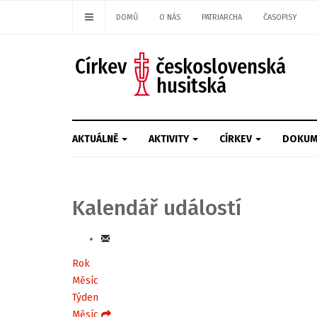
DOMŮ
O NÁS
PATRIARCHA
ČASOPISY
AKTUÁLNĚ
AKTIVITY
CÍRKEV
DOKUM
Kalendář událostí
Rok
Měsíc
Týden
Měsíc