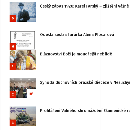
Český zápas 1926: Karel Farský – zjištění vážn
5
Odešla sestra farářka Alena Plocarová
6
Bláznovství Boží je moudřejší než lidé
1
Synoda duchovních pražské diecéze v Nesuchy
2
Prohlášení Valného shromáždění Ekumenické rady
3