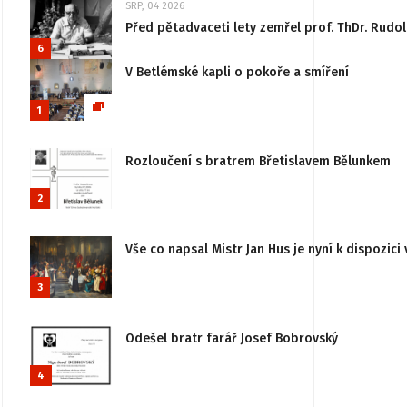
SRP, 04 2026
Před pětadvaceti lety zemřel prof. ThDr. Rudo
6
V Betlémské kapli o pokoře a smíření
1
Rozloučení s bratrem Břetislavem Bělunkem
2
Vše co napsal Mistr Jan Hus je nyní k dispozici 
3
Odešel bratr farář Josef Bobrovský
4