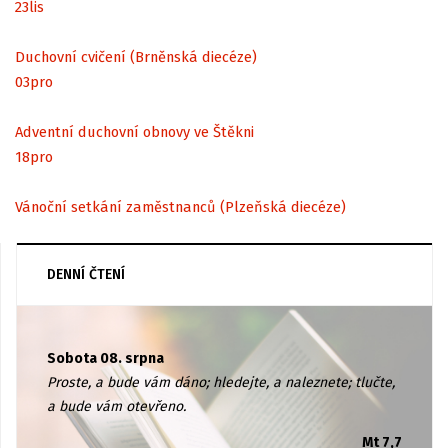
23
lis
Duchovní cvičení (Brněnská diecéze)
03
pro
Adventní duchovní obnovy ve Štěkni
18
pro
Vánoční setkání zaměstnanců (Plzeňská diecéze)
DENNÍ ČTENÍ
Sobota 08. srpna
Proste, a bude vám dáno; hledejte, a naleznete; tlučte,
a bude vám otevřeno.
Mt 7,7