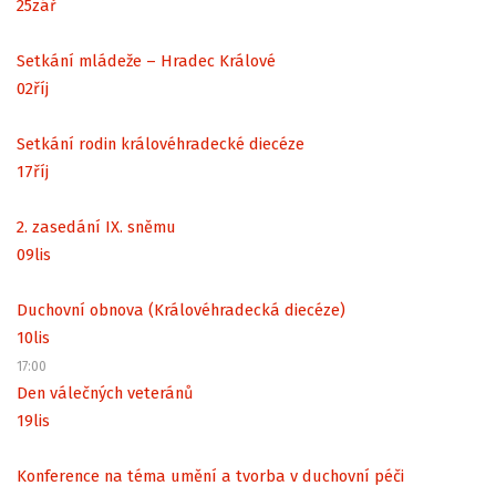
25
zář
Setkání mládeže – Hradec Králové
02
říj
Setkání rodin královéhradecké diecéze
17
říj
2. zasedání IX. sněmu
09
lis
Duchovní obnova (Královéhradecká diecéze)
10
lis
17:00
Den válečných veteránů
19
lis
Konference na téma umění a tvorba v duchovní péči