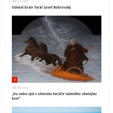
SRP, 03 2026
Odešel bratr farář Josef Bobrovský
2
SRP, 06 2026
„Do nebe vjel v ohnivém kočáře taženého ohnivými
koni“