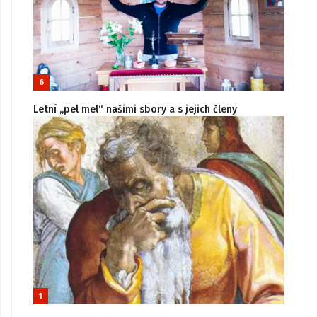
6
Letní „pel mel“ našimi sbory a s jejich členy
1