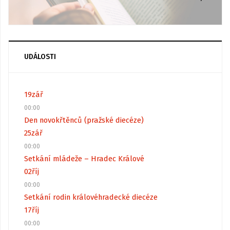
UDÁLOSTI
19
zář
00:00
Den novokřtěnců (pražské diecéze)
25
zář
00:00
Setkání mládeže – Hradec Králové
02
říj
00:00
Setkání rodin královéhradecké diecéze
17
říj
00:00