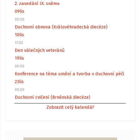
2. zasedání IX. sněmu
09
lis
00:00
Duchovní obnova (Královéhradecká diecéze)
10
lis
17:00
Den válečných veteránů
19
lis
00:00
Konference na téma umění a tvorba v duchovní péči
23
lis
00:00
Duchovní cvičení (Brněnská diecéze)
Zobrazit celý kalendář