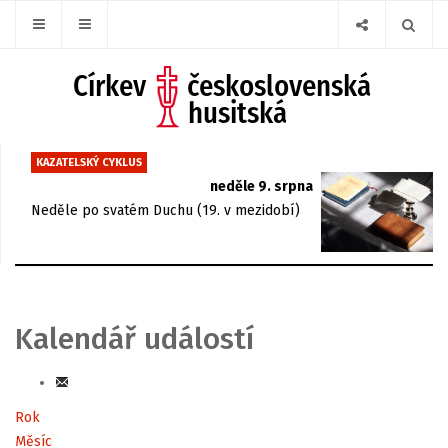
KAZATELSKÝ CYKLUS
neděle 9. srpna
Neděle po svatém Duchu (19. v mezidobí)
Kalendář událostí
Rok
Měsíc