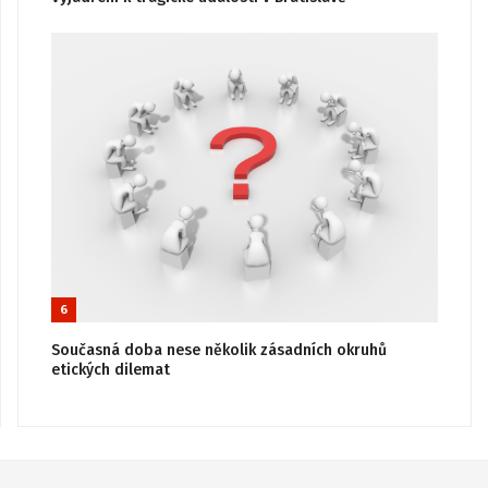
6
Současná doba nese několik zásadních okruhů
etických dilemat