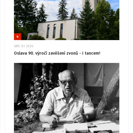
4
SRP, 03 2026
Oslava 90. výročí zavěšení zvonů - i tancem!