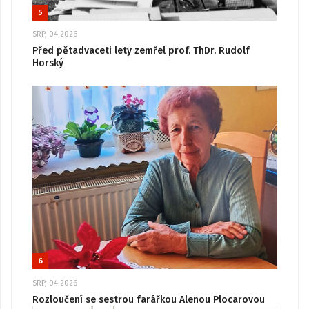
5
SRP, 04 2026
Před pětadvaceti lety zemřel prof. ThDr. Rudolf
Horský
6
SRP, 04 2026
Rozloučení se sestrou farářkou Alenou Plocarovou