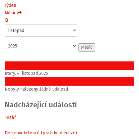
Týden
Měsíc
Měsíc
Předchozí den
úterý, 4. listopad 2025
Následující den
Nebyly nalezeny žádné události
Nadcházející události
19
zář
Den novokřtěnců (pražské diecéze)