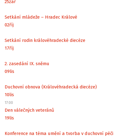
25
zář
Setkání mládeže – Hradec Králové
02
říj
Setkání rodin královéhradecké diecéze
17
říj
2. zasedání IX. sněmu
09
lis
Duchovní obnova (Královéhradecká diecéze)
10
lis
17:00
Den válečných veteránů
19
lis
Konference na téma umění a tvorba v duchovní péči