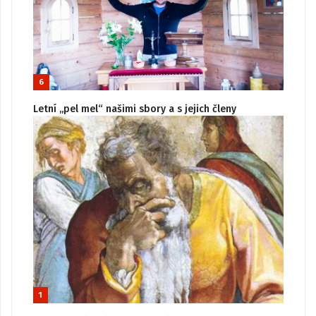
6
Letní „pel mel“ našimi sbory a s jejich členy
1