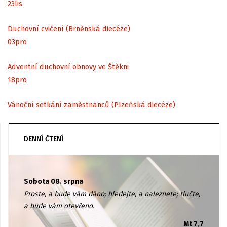
23
lis
Duchovní cvičení (Brněnská diecéze)
03
pro
Adventní duchovní obnovy ve Štěkni
18
pro
Vánoční setkání zaměstnanců (Plzeňská diecéze)
DENNÍ ČTENÍ
Sobota 08. srpna
Proste, a bude vám dáno; hledejte, a naleznete; tlučte,
a bude vám otevřeno.
Mt 7,7