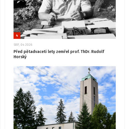
4
SRP, 04 2026
Před pětadvaceti lety zemřel prof. ThDr. Rudolf
Horský