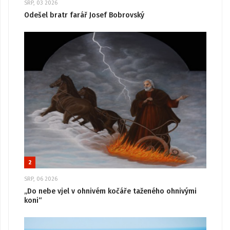
SRP, 03 2026
Odešel bratr farář Josef Bobrovský
2
SRP, 06 2026
„Do nebe vjel v ohnivém kočáře taženého ohnivými
koni“