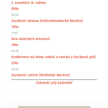
2. zasedání IX. sněmu
09
lis
00:00
Duchovní obnova (Královéhradecká diecéze)
10
lis
17:00
Den válečných veteránů
19
lis
00:00
Konference na téma umění a tvorba v duchovní péči
23
lis
00:00
Duchovní cvičení (Brněnská diecéze)
Zobrazit celý kalendář