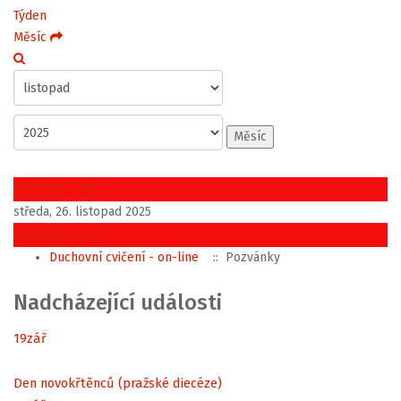
Týden
Měsíc
Měsíc
Předchozí den
středa, 26. listopad 2025
Následující den
Duchovní cvičení - on-line
:: Pozvánky
Nadcházející události
19
zář
Den novokřtěnců (pražské diecéze)