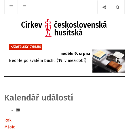
KAZATELSKÝ CYKLUS
neděle 9. srpna
Neděle po svatém Duchu (19. v mezidobí)
Kalendář událostí
Rok
Měsíc