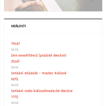
UDÁLOSTI
19
zář
00:00
Den novokřtěnců (pražské diecéze)
25
zář
00:00
Setkání mládeže – Hradec Králové
02
říj
00:00
Setkání rodin královéhradecké diecéze
17
říj
00:00