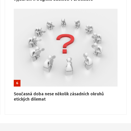
6
Současná doba nese několik zásadních okruhů
etických dilemat