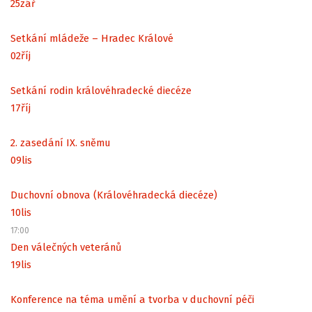
25
zář
Setkání mládeže – Hradec Králové
02
říj
Setkání rodin královéhradecké diecéze
17
říj
2. zasedání IX. sněmu
09
lis
Duchovní obnova (Královéhradecká diecéze)
10
lis
17:00
Den válečných veteránů
19
lis
Konference na téma umění a tvorba v duchovní péči