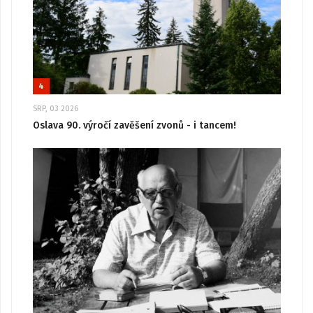
4
SRP, 03 2026
Oslava 90. výročí zavěšení zvonů - i tancem!