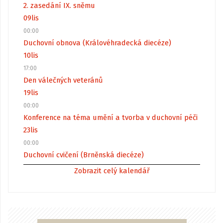
2. zasedání IX. sněmu
09
lis
00:00
Duchovní obnova (Královéhradecká diecéze)
10
lis
17:00
Den válečných veteránů
19
lis
00:00
Konference na téma umění a tvorba v duchovní péči
23
lis
00:00
Duchovní cvičení (Brněnská diecéze)
Zobrazit celý kalendář