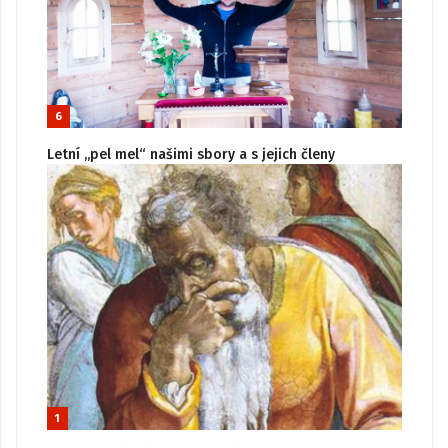
6
Letní „pel mel“ našimi sbory a s jejich členy
1