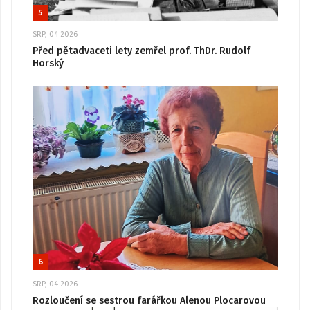
5
SRP, 04 2026
Před pětadvaceti lety zemřel prof. ThDr. Rudolf
Horský
6
SRP, 04 2026
Rozloučení se sestrou farářkou Alenou Plocarovou