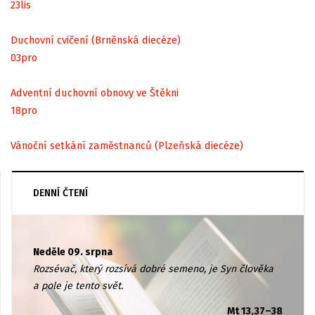
23
lis
Duchovní cvičení (Brněnská diecéze)
03
pro
Adventní duchovní obnovy ve Štěkni
18
pro
Vánoční setkání zaměstnanců (Plzeňská diecéze)
DENNÍ ČTENÍ
Neděle 09. srpna
Rozsévač, který rozsívá dobré semeno, je Syn člověka
a pole je tento svět.
Mt 13,37–38