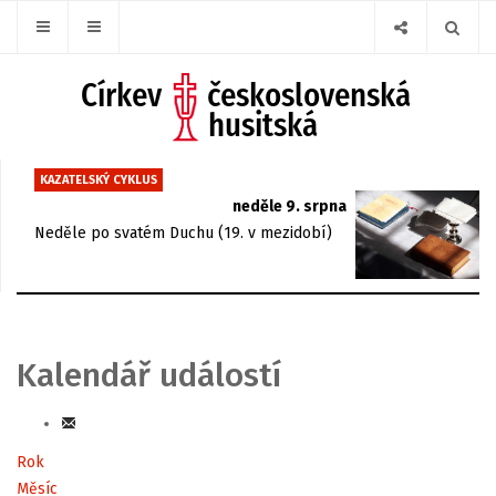
KAZATELSKÝ CYKLUS
neděle 9. srpna
Neděle po svatém Duchu (19. v mezidobí)
Kalendář událostí
Rok
Měsíc