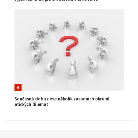
6
Současná doba nese několik zásadních okruhů
etických dilemat