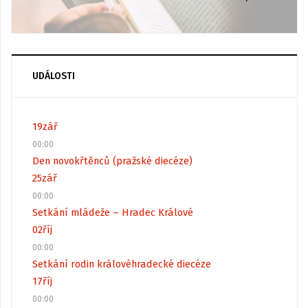
UDÁLOSTI
19
zář
00:00
Den novokřtěnců (pražské diecéze)
25
zář
00:00
Setkání mládeže – Hradec Králové
02
říj
00:00
Setkání rodin královéhradecké diecéze
17
říj
00:00