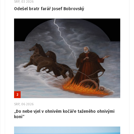
SRP, 03 2026
Odešel bratr farář Josef Bobrovský
2
SRP, 06 2026
„Do nebe vjel v ohnivém kočáře taženého ohnivými
koni“