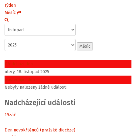
Týden
Měsíc
Měsíc
Předchozí den
úterý, 18. listopad 2025
Následující den
Nebyly nalezeny žádné události
Nadcházející události
19
zář
Den novokřtěnců (pražské diecéze)