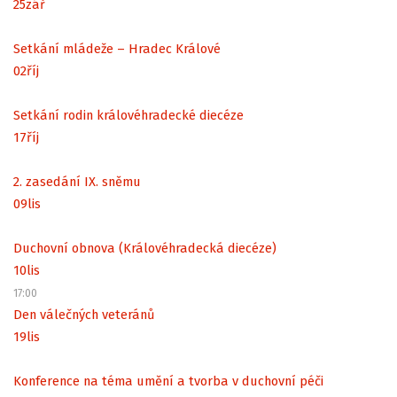
25
zář
Setkání mládeže – Hradec Králové
02
říj
Setkání rodin královéhradecké diecéze
17
říj
2. zasedání IX. sněmu
09
lis
Duchovní obnova (Královéhradecká diecéze)
10
lis
17:00
Den válečných veteránů
19
lis
Konference na téma umění a tvorba v duchovní péči