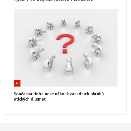
6
Současná doba nese několik zásadních okruhů
etických dilemat