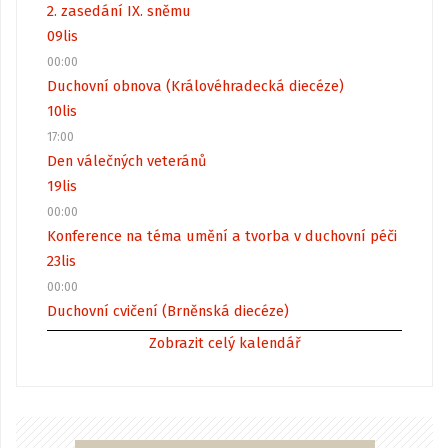
2. zasedání IX. sněmu
09
lis
00:00
Duchovní obnova (Královéhradecká diecéze)
10
lis
17:00
Den válečných veteránů
19
lis
00:00
Konference na téma umění a tvorba v duchovní péči
23
lis
00:00
Duchovní cvičení (Brněnská diecéze)
Zobrazit celý kalendář