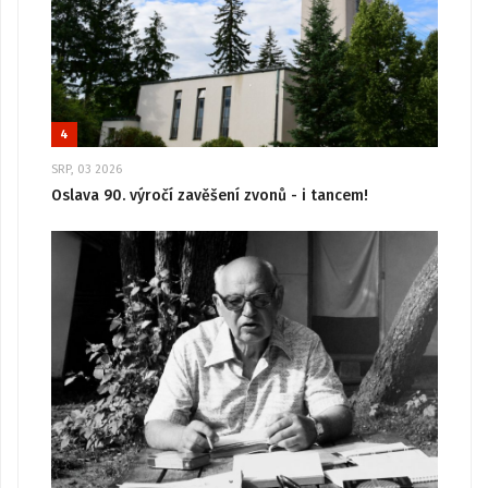
4
SRP, 03 2026
Oslava 90. výročí zavěšení zvonů - i tancem!