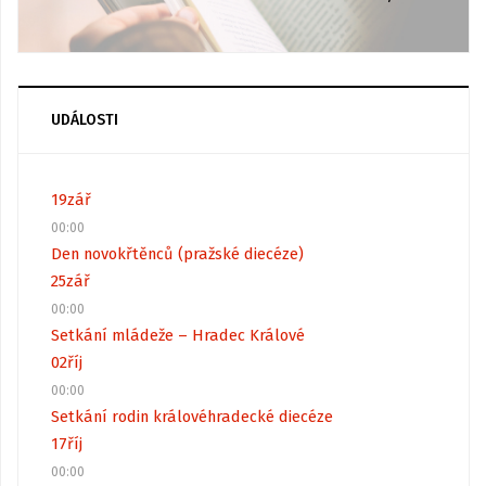
UDÁLOSTI
19
zář
00:00
Den novokřtěnců (pražské diecéze)
25
zář
00:00
Setkání mládeže – Hradec Králové
02
říj
00:00
Setkání rodin královéhradecké diecéze
17
říj
00:00