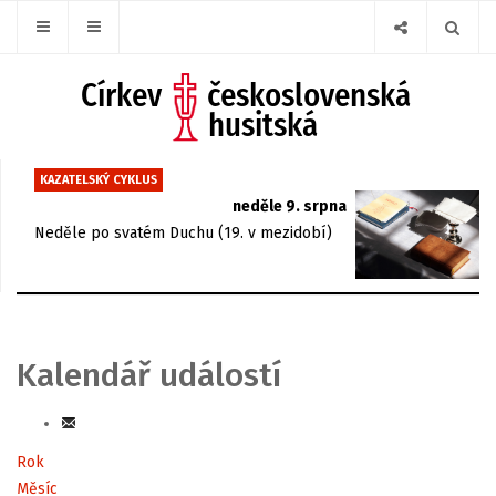
KAZATELSKÝ CYKLUS
neděle 9. srpna
Neděle po svatém Duchu (19. v mezidobí)
Kalendář událostí
Rok
Měsíc