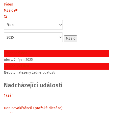
Týden
Měsíc
Měsíc
Předchozí den
úterý, 7. říjen 2025
Následující den
Nebyly nalezeny žádné události
Nadcházející události
19
zář
Den novokřtěnců (pražské diecéze)