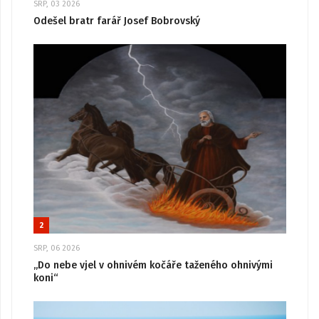
SRP, 03 2026
Odešel bratr farář Josef Bobrovský
2
SRP, 06 2026
„Do nebe vjel v ohnivém kočáře taženého ohnivými
koni“