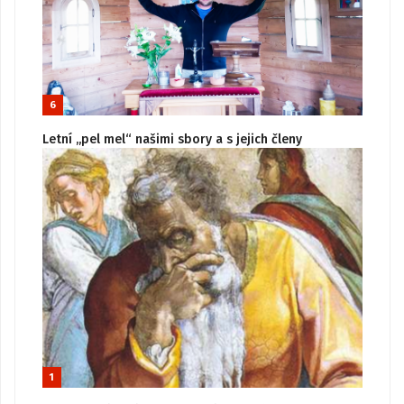
6
Letní „pel mel“ našimi sbory a s jejich členy
1