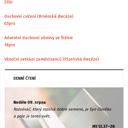
23
lis
Duchovní cvičení (Brněnská diecéze)
03
pro
Adventní duchovní obnovy ve Štěkni
18
pro
Vánoční setkání zaměstnanců (Plzeňská diecéze)
DENNÍ ČTENÍ
Neděle 09. srpna
Rozsévač, který rozsívá dobré semeno, je Syn člověka
a pole je tento svět.
Mt 13,37–38