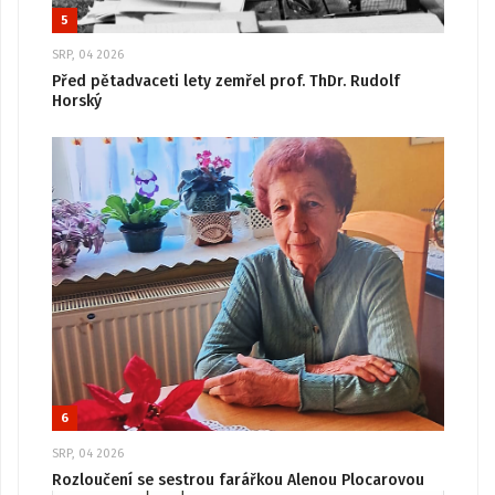
5
SRP, 04 2026
Před pětadvaceti lety zemřel prof. ThDr. Rudolf
Horský
6
SRP, 04 2026
Rozloučení se sestrou farářkou Alenou Plocarovou