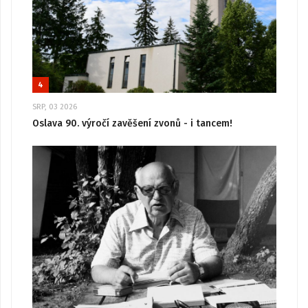
4
SRP, 03 2026
Oslava 90. výročí zavěšení zvonů - i tancem!