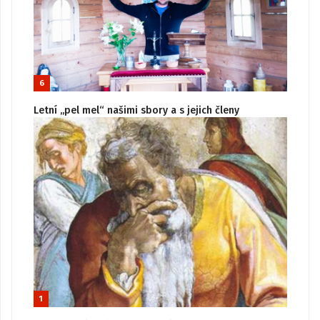
6
Letní „pel mel“ našimi sbory a s jejich členy
1