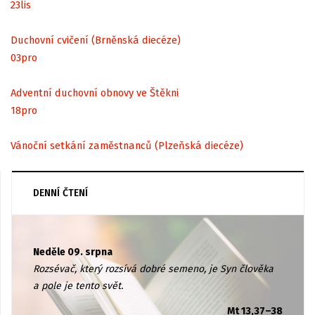
23
lis
Duchovní cvičení (Brněnská diecéze)
03
pro
Adventní duchovní obnovy ve Štěkni
18
pro
Vánoční setkání zaměstnanců (Plzeňská diecéze)
DENNÍ ČTENÍ
Neděle 09. srpna
Rozsévač, který rozsívá dobré semeno, je Syn člověka
a pole je tento svět.
Mt 13,37–38