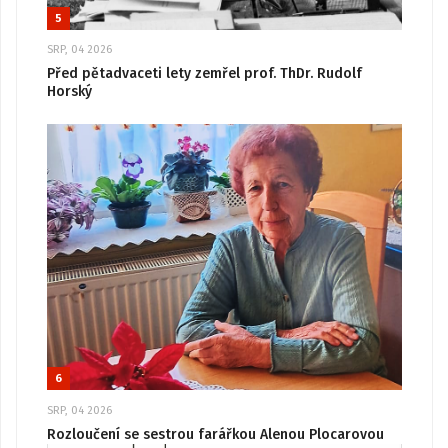
5
SRP, 04 2026
Před pětadvaceti lety zemřel prof. ThDr. Rudolf
Horský
6
SRP, 04 2026
Rozloučení se sestrou farářkou Alenou Plocarovou