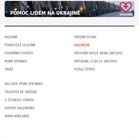
HLEDÁNÍ
ÚŘEDNÍ DESKA
POKROČILÉ HLEDÁNÍ
KALENDÁŘ
PODMÍNKY VYUŽITÍ
PŮVODNÍ VERZE WEBU (ARCHIV)
MAPA STRÁNEK
AKTUALNE.CCSH.CZ (ARCHIV)
TIRÁŽ
PODLE ŠTÍTKŮ
MELODIE PÍSNÍ ZPĚVNÍKU
ČASOPISY KE STAŽENÍ
Z ČESKÉHO ZÁPASU
EXPORT KALENDÁŘE
MAPA ADRESÁŘE