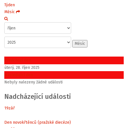
Týden
Měsíc
Měsíc
Předchozí den
úterý, 28. říjen 2025
Následující den
Nebyly nalezeny žádné události
Nadcházející události
19
zář
Den novokřtěnců (pražské diecéze)