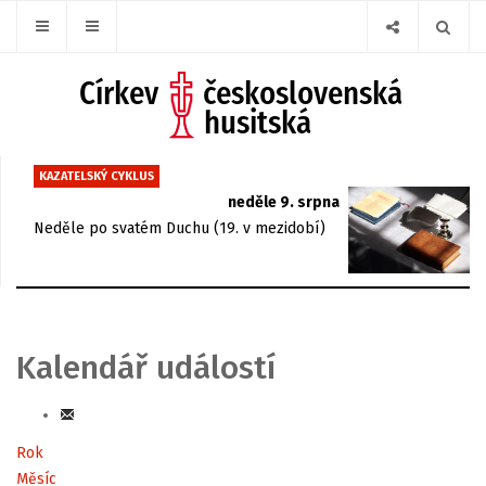
KAZATELSKÝ CYKLUS
neděle 9. srpna
Neděle po svatém Duchu (19. v mezidobí)
Kalendář událostí
Rok
Měsíc