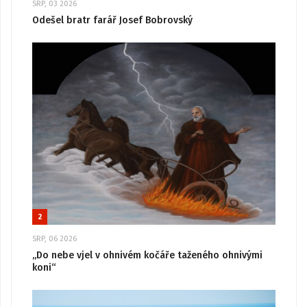
SRP, 03 2026
Odešel bratr farář Josef Bobrovský
2
SRP, 06 2026
„Do nebe vjel v ohnivém kočáře taženého ohnivými
koni“