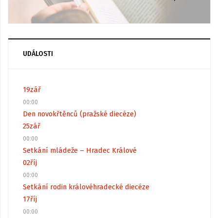
UDÁLOSTI
19
zář
00:00
Den novokřtěnců (pražské diecéze)
25
zář
00:00
Setkání mládeže – Hradec Králové
02
říj
00:00
Setkání rodin královéhradecké diecéze
17
říj
00:00