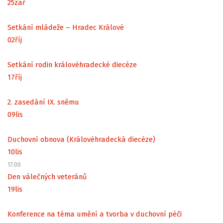
25
zář
Setkání mládeže – Hradec Králové
02
říj
Setkání rodin královéhradecké diecéze
17
říj
2. zasedání IX. sněmu
09
lis
Duchovní obnova (Královéhradecká diecéze)
10
lis
17:00
Den válečných veteránů
19
lis
Konference na téma umění a tvorba v duchovní péči