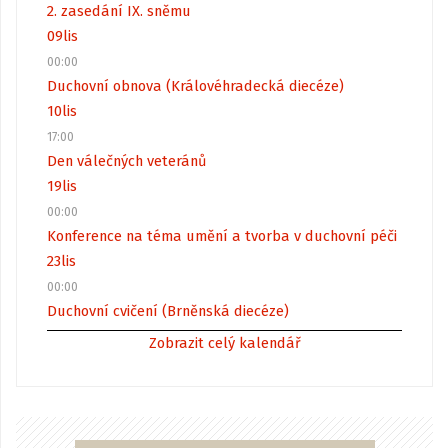
2. zasedání IX. sněmu
09
lis
00:00
Duchovní obnova (Královéhradecká diecéze)
10
lis
17:00
Den válečných veteránů
19
lis
00:00
Konference na téma umění a tvorba v duchovní péči
23
lis
00:00
Duchovní cvičení (Brněnská diecéze)
Zobrazit celý kalendář