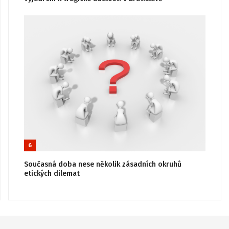
6
Současná doba nese několik zásadních okruhů
etických dilemat