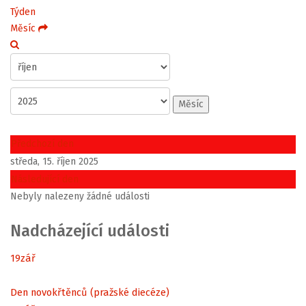
Týden
Měsíc
Měsíc
Předchozí den
středa, 15. říjen 2025
Následující den
Nebyly nalezeny žádné události
Nadcházející události
19
zář
Den novokřtěnců (pražské diecéze)