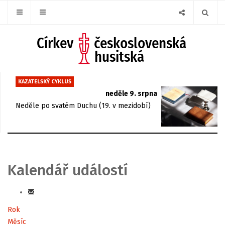
KAZATELSKÝ CYKLUS
neděle 9. srpna
Neděle po svatém Duchu (19. v mezidobí)
Kalendář událostí
Rok
Měsíc