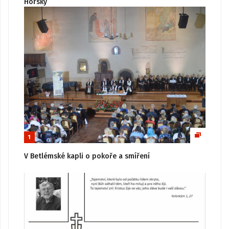
Horský
1
V Betlémské kapli o pokoře a smíření