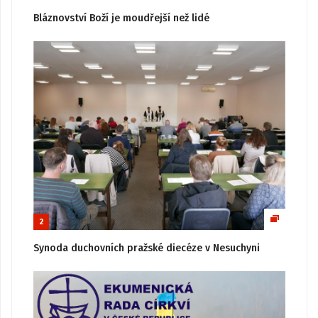
Bláznovství Boží je moudřejší než lidé
2
Synoda duchovních pražské diecéze v Nesuchyni