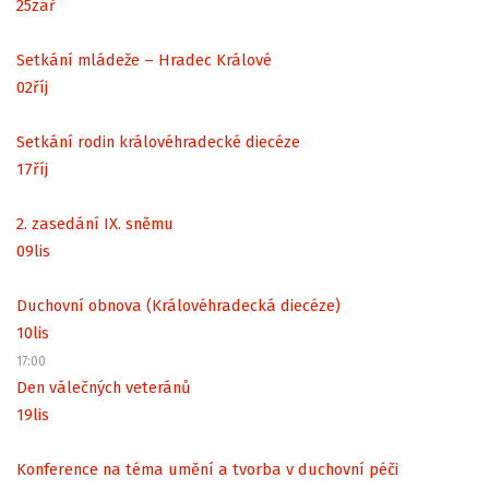
25
zář
Setkání mládeže – Hradec Králové
02
říj
Setkání rodin královéhradecké diecéze
17
říj
2. zasedání IX. sněmu
09
lis
Duchovní obnova (Královéhradecká diecéze)
10
lis
17:00
Den válečných veteránů
19
lis
Konference na téma umění a tvorba v duchovní péči