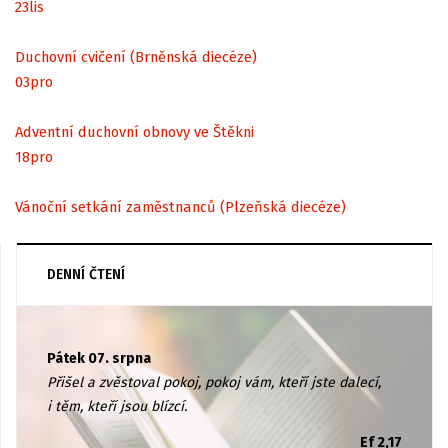
23
lis
Duchovní cvičení (Brněnská diecéze)
03
pro
Adventní duchovní obnovy ve Štěkni
18
pro
Vánoční setkání zaměstnanců (Plzeňská diecéze)
DENNÍ ČTENÍ
Pátek 07. srpna
Přišel a zvěstoval pokoj, pokoj vám, kteří jste dalecí,
i těm, kteří jsou blízcí.
Ef 2,17