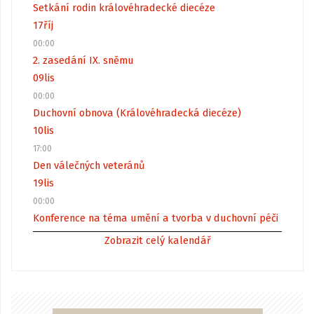
Setkání rodin královéhradecké diecéze
17
říj
00:00
2. zasedání IX. sněmu
09
lis
00:00
Duchovní obnova (Královéhradecká diecéze)
10
lis
17:00
Den válečných veteránů
19
lis
00:00
Konference na téma umění a tvorba v duchovní péči
Zobrazit celý kalendář