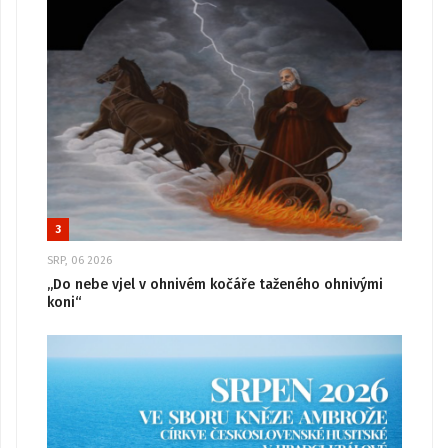
3
SRP, 06 2026
„Do nebe vjel v ohnivém kočáře taženého ohnivými
koni“