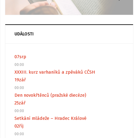
UDÁLOSTI
07
srp
00:00
XXXIII. kurz varhaníků a zpěváků CČSH
19
zář
00:00
Den novokřtěnců (pražské diecéze)
25
zář
00:00
Setkání mládeže – Hradec Králové
02
říj
00:00