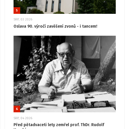
5
SRP, 03 2026
Oslava 90. výročí zavěšení zvonů - i tancem!
6
SRP, 04 2026
Před pětadvaceti lety zemřel prof. ThDr. Rudolf