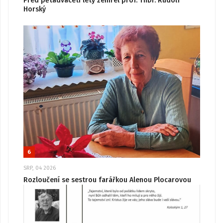
Před pětadvaceti lety zemřel prof. ThDr. Rudolf
Horský
6
SRP, 04 2026
Rozloučení se sestrou farářkou Alenou Plocarovou