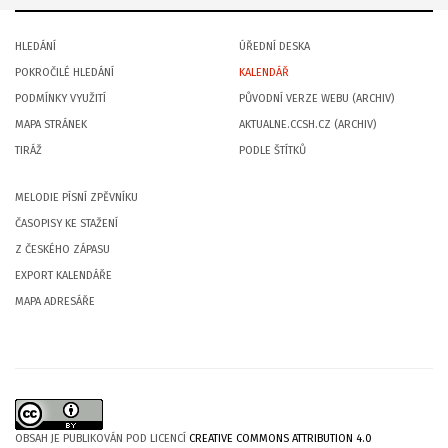
HLEDÁNÍ
ÚŘEDNÍ DESKA
POKROČILÉ HLEDÁNÍ
KALENDÁŘ
PODMÍNKY VYUŽITÍ
PŮVODNÍ VERZE WEBU (ARCHIV)
MAPA STRÁNEK
AKTUALNE.CCSH.CZ (ARCHIV)
TIRÁŽ
PODLE ŠTÍTKŮ
MELODIE PÍSNÍ ZPĚVNÍKU
ČASOPISY KE STAŽENÍ
Z ČESKÉHO ZÁPASU
EXPORT KALENDÁŘE
MAPA ADRESÁŘE
OBSAH JE PUBLIKOVÁN POD LICENCÍ
CREATIVE COMMONS ATTRIBUTION 4.0