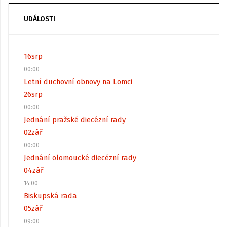
UDÁLOSTI
16
srp
00:00
Letní duchovní obnovy na Lomci
26
srp
00:00
Jednání pražské diecézní rady
02
zář
00:00
Jednání olomoucké diecézní rady
04
zář
14:00
Biskupská rada
05
zář
09:00