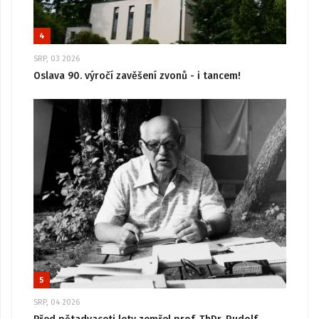
4
SRP, 03 2026
Oslava 90. výročí zavěšení zvonů - i tancem!
5
SRP, 04 2026