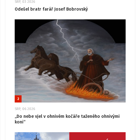
SRP, 03 2026
Odešel bratr farář Josef Bobrovský
2
SRP, 06 2026
„Do nebe vjel v ohnivém kočáře taženého ohnivými
koni“