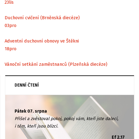
23
lis
Duchovní cvičení (Brněnská diecéze)
03
pro
Adventní duchovní obnovy ve Štěkni
18
pro
Vánoční setkání zaměstnanců (Plzeňská diecéze)
DENNÍ ČTENÍ
Pátek 07. srpna
Přišel a zvěstoval pokoj, pokoj vám, kteří jste dalecí,
i těm, kteří jsou blízcí.
Ef 2,17