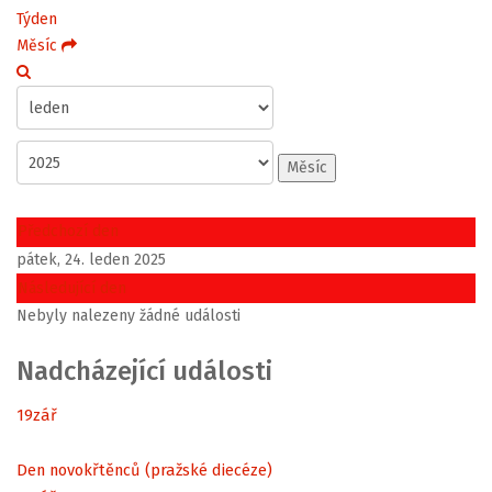
Týden
Měsíc
Měsíc
Předchozí den
pátek, 24. leden 2025
Následující den
Nebyly nalezeny žádné události
Nadcházející události
19
zář
Den novokřtěnců (pražské diecéze)