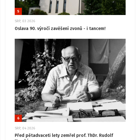
5
SRP, 03 2026
Oslava 90. výročí zavěšení zvonů - i tancem!
6
SRP, 04 2026
Před pětadvaceti lety zemřel prof. ThDr. Rudolf