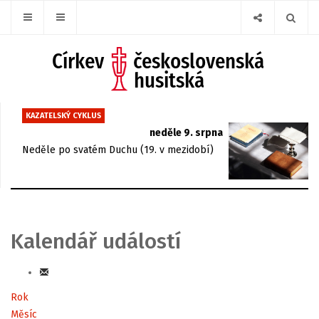
KAZATELSKÝ CYKLUS
neděle 9. srpna
Neděle po svatém Duchu (19. v mezidobí)
Kalendář událostí
Rok
Měsíc