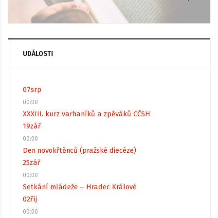
UDÁLOSTI
07
srp
00:00
XXXIII. kurz varhaníků a zpěváků CČSH
19
zář
00:00
Den novokřtěnců (pražské diecéze)
25
zář
00:00
Setkání mládeže – Hradec Králové
02
říj
00:00