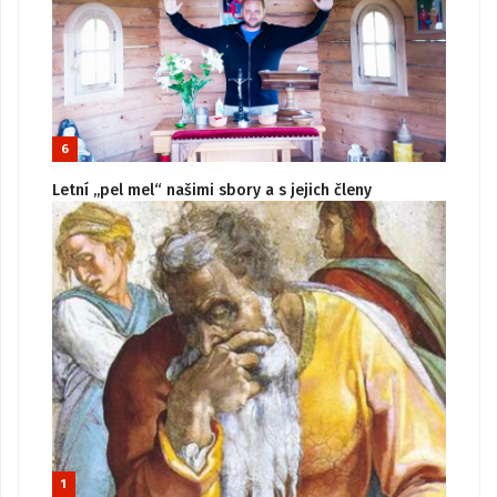
6
Letní „pel mel“ našimi sbory a s jejich členy
1