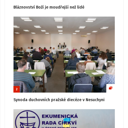
Bláznovství Boží je moudřejší než lidé
2
Synoda duchovních pražské diecéze v Nesuchyni