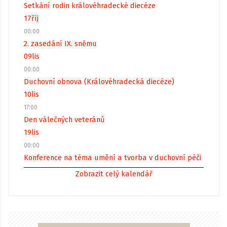
Setkání rodin královéhradecké diecéze
17
říj
00:00
2. zasedání IX. sněmu
09
lis
00:00
Duchovní obnova (Královéhradecká diecéze)
10
lis
17:00
Den válečných veteránů
19
lis
00:00
Konference na téma umění a tvorba v duchovní péči
Zobrazit celý kalendář