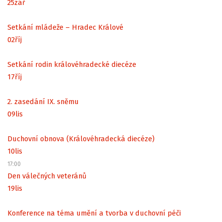
25
zář
Setkání mládeže – Hradec Králové
02
říj
Setkání rodin královéhradecké diecéze
17
říj
2. zasedání IX. sněmu
09
lis
Duchovní obnova (Královéhradecká diecéze)
10
lis
17:00
Den válečných veteránů
19
lis
Konference na téma umění a tvorba v duchovní péči