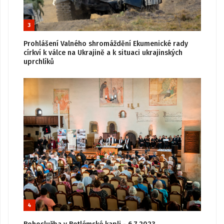
3
Prohlášení Valného shromáždění Ekumenické rady
církví k válce na Ukrajině a k situaci ukrajinských
uprchlíků
4