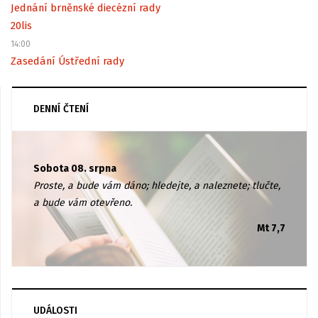
Jednání brněnské diecézní rady
20
lis
14:00
Zasedání Ústřední rady
DENNÍ ČTENÍ
Sobota 08. srpna
Proste, a bude vám dáno; hledejte, a naleznete; tlučte,
a bude vám otevřeno.
Mt 7,7
UDÁLOSTI