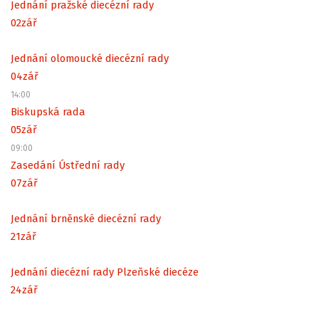
Jednání pražské diecézní rady
02
zář
Jednání olomoucké diecézní rady
04
zář
14:00
Biskupská rada
05
zář
09:00
Zasedání Ústřední rady
07
zář
Jednání brněnské diecézní rady
21
zář
Jednání diecézní rady Plzeňské diecéze
24
zář