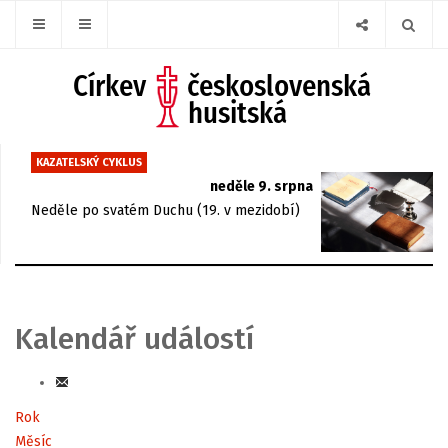
KAZATELSKÝ CYKLUS
neděle 9. srpna
Neděle po svatém Duchu (19. v mezidobí)
Kalendář událostí
Rok
Měsíc