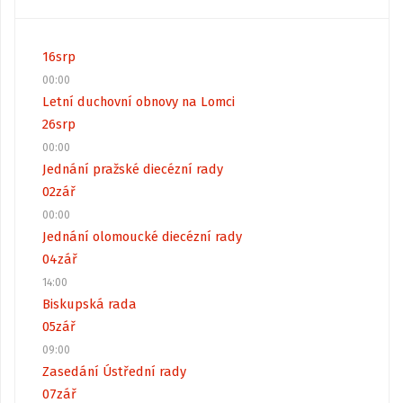
16
srp
00:00
Letní duchovní obnovy na Lomci
26
srp
00:00
Jednání pražské diecézní rady
02
zář
00:00
Jednání olomoucké diecézní rady
04
zář
14:00
Biskupská rada
05
zář
09:00
Zasedání Ústřední rady
07
zář