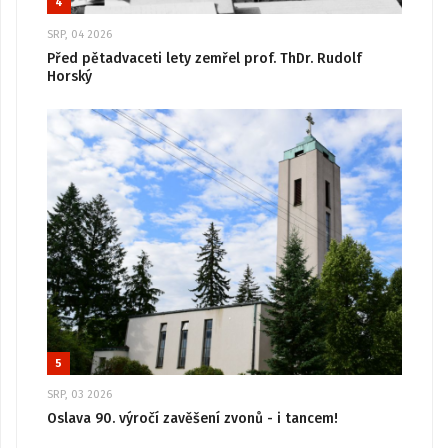
4
SRP, 04 2026
Před pětadvaceti lety zemřel prof. ThDr. Rudolf
Horský
5
SRP, 03 2026
Oslava 90. výročí zavěšení zvonů - i tancem!