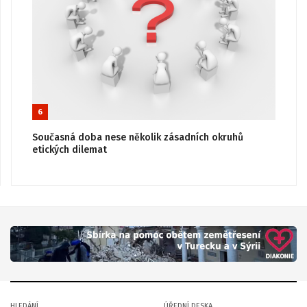
6
Současná doba nese několik zásadních okruhů
etických dilemat
HLEDÁNÍ
ÚŘEDNÍ DESKA