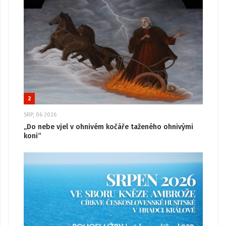
2
SRP, 06 2026
„Do nebe vjel v ohnivém kočáře taženého ohnivými
koni“