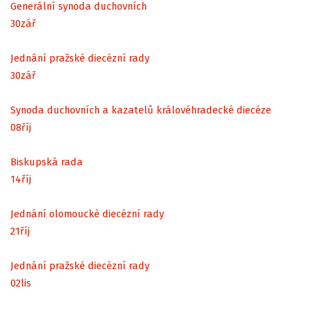
Generální synoda duchovních
30
zář
Jednání pražské diecézní rady
30
zář
Synoda duchovních a kazatelů královéhradecké diecéze
08
říj
Biskupská rada
14
říj
Jednání olomoucké diecézní rady
21
říj
Jednání pražské diecézní rady
02
lis