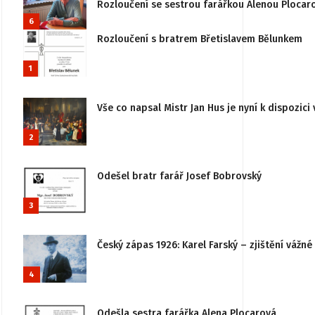
Rozloučení se sestrou farářkou Alenou Plocar
6
Rozloučení s bratrem Břetislavem Bělunkem
1
Vše co napsal Mistr Jan Hus je nyní k dispozici 
2
Odešel bratr farář Josef Bobrovský
3
Český zápas 1926: Karel Farský – zjištění vážn
4
Odešla sestra farářka Alena Plocarová