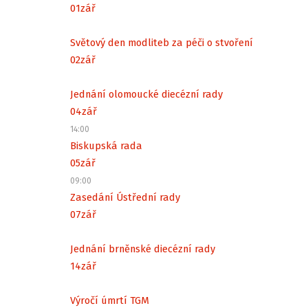
01
zář
Světový den modliteb za péči o stvoření
02
zář
Jednání olomoucké diecézní rady
04
zář
14:00
Biskupská rada
05
zář
09:00
Zasedání Ústřední rady
07
zář
Jednání brněnské diecézní rady
14
zář
Výročí úmrtí TGM