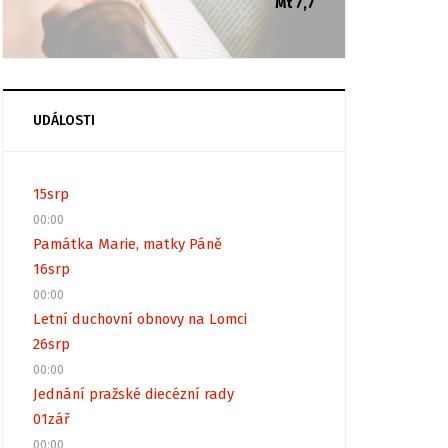
Mt 7,7
UDÁLOSTI
15
srp
00:00
Památka Marie, matky Páně
16
srp
00:00
Letní duchovní obnovy na Lomci
26
srp
00:00
Jednání pražské diecézní rady
01
zář
00:00