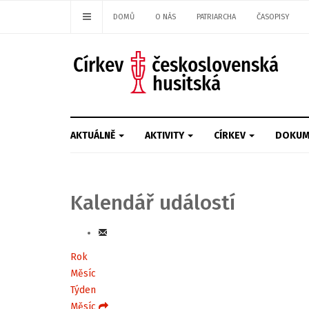
DOMŮ
O NÁS
PATRIARCHA
ČASOPISY
AKTUÁLNĚ
AKTIVITY
CÍRKEV
DOKUM
Kalendář událostí
Rok
Měsíc
Týden
Měsíc