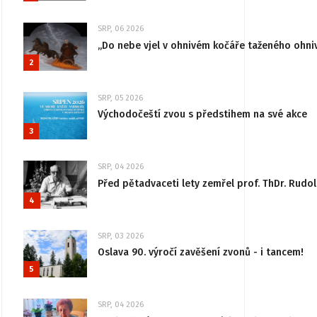
SRP, 06 2026
„Do nebe vjel v ohnivém kočáře taženého ohni
2
SRP, 05 2026
Východočeští zvou s předstihem na své akce
3
SRP, 04 2026
Před pětadvaceti lety zemřel prof. ThDr. Rudo
4
SRP, 03 2026
Oslava 90. výročí zavěšení zvonů - i tancem!
5
SRP, 04 2026