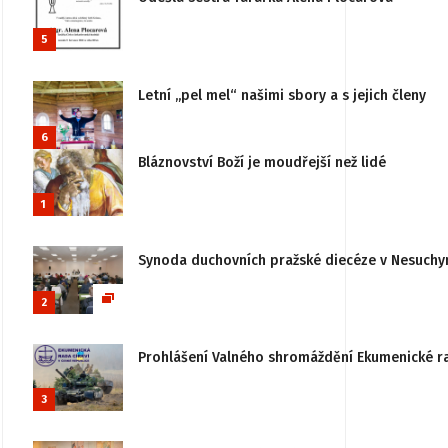
5
Letní „pel mel“ našimi sbory a s jejich členy
6
Bláznovství Boží je moudřejší než lidé
1
Synoda duchovních pražské diecéze v Nesuchy
2
Prohlášení Valného shromáždění Ekumenické rady
3