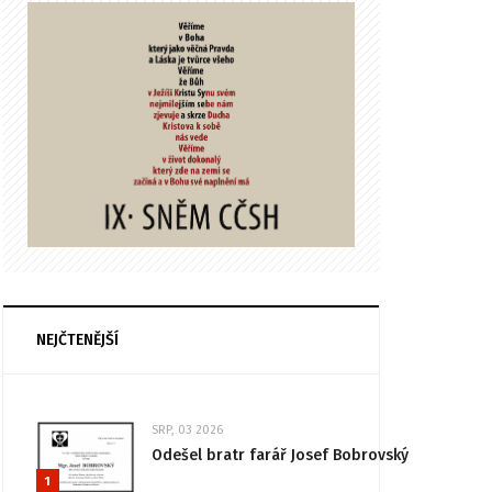
NEJČTENĚJŠÍ
SRP, 03 2026
Odešel bratr farář Josef Bobrovský
1