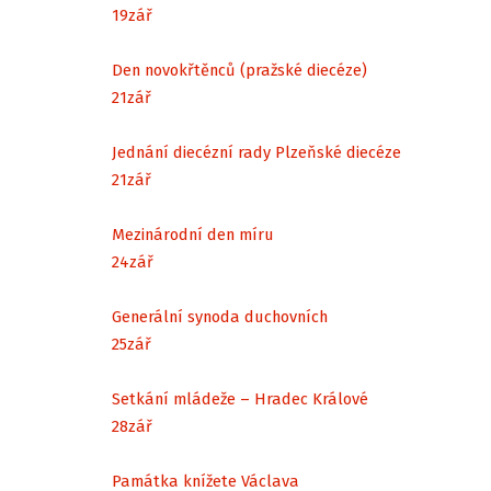
19
zář
Den novokřtěnců (pražské diecéze)
21
zář
Jednání diecézní rady Plzeňské diecéze
21
zář
Mezinárodní den míru
24
zář
Generální synoda duchovních
25
zář
Setkání mládeže – Hradec Králové
28
zář
Památka knížete Václava