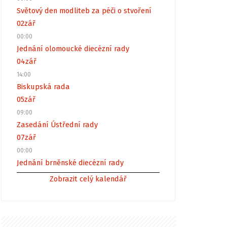
Světový den modliteb za péči o stvoření
02
zář
00:00
Jednání olomoucké diecézní rady
04
zář
14:00
Biskupská rada
05
zář
09:00
Zasedání Ústřední rady
07
zář
00:00
Jednání brněnské diecézní rady
Zobrazit celý kalendář