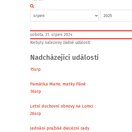
sobota, 31. srpen 2024
Nebyly nalezeny žádné události
Nadcházející události
15
srp
Památka Marie, matky Páně
16
srp
Letní duchovní obnovy na Lomci
26
srp
Jednání pražské diecézní rady