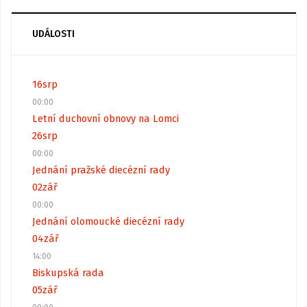
UDÁLOSTI
16
srp
00:00
Letní duchovní obnovy na Lomci
26
srp
00:00
Jednání pražské diecézní rady
02
zář
00:00
Jednání olomoucké diecézní rady
04
zář
14:00
Biskupská rada
05
zář