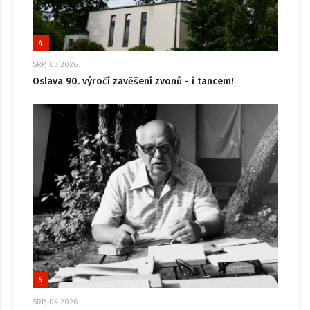
4
SRP, 03 2026
Oslava 90. výročí zavěšení zvonů - i tancem!
5
SRP, 04 2026