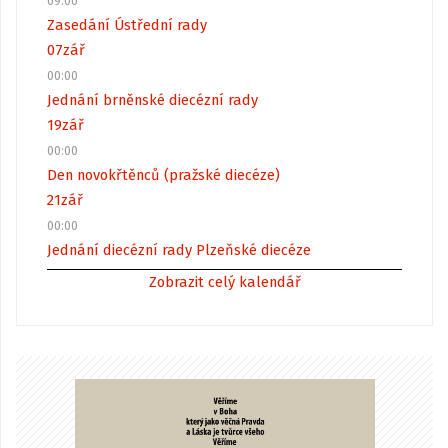
09:00
Zasedání Ústřední rady
07
zář
00:00
Jednání brněnské diecézní rady
19
zář
00:00
Den novokřtěnců (pražské diecéze)
21
zář
00:00
Jednání diecézní rady Plzeňské diecéze
Zobrazit celý kalendář