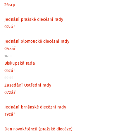
26
srp
Jednání pražské diecézní rady
02
zář
Jednání olomoucké diecézní rady
04
zář
14:00
Biskupská rada
05
zář
09:00
Zasedání Ústřední rady
07
zář
Jednání brněnské diecézní rady
19
zář
Den novokřtěnců (pražské diecéze)