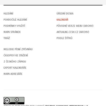
HLEDÁNÍ
ÚŘEDNÍ DESKA
POKROČILÉ HLEDÁNÍ
KALENDÁŘ
PODMÍNKY VYUŽITÍ
PŮVODNÍ VERZE WEBU (ARCHIV)
MAPA STRÁNEK
AKTUALNE.CCSH.CZ (ARCHIV)
TIRÁŽ
PODLE ŠTÍTKŮ
MELODIE PÍSNÍ ZPĚVNÍKU
ČASOPISY KE STAŽENÍ
Z ČESKÉHO ZÁPASU
EXPORT KALENDÁŘE
MAPA ADRESÁŘE