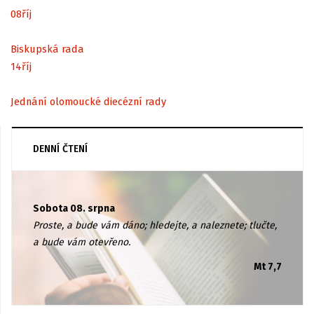
08
říj
Biskupská rada
14
říj
Jednání olomoucké diecézní rady
DENNÍ ČTENÍ
Sobota 08. srpna
Proste, a bude vám dáno; hledejte, a naleznete; tlučte,
a bude vám otevřeno.
Mt 7,7