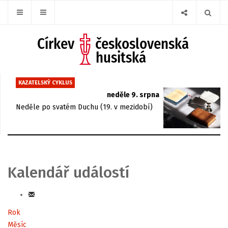
KAZATELSKÝ CYKLUS
neděle 9. srpna
Neděle po svatém Duchu (19. v mezidobí)
Kalendář událostí
Rok
Měsíc