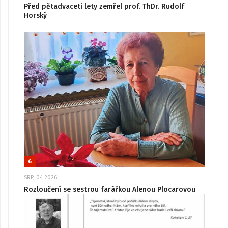
Před pětadvaceti lety zemřel prof. ThDr. Rudolf
Horský
6
SRP, 04 2026
Rozloučení se sestrou farářkou Alenou Plocarovou