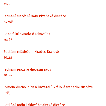
21
zář
Jednání diecézní rady Plzeňské diecéze
24
zář
Generální synoda duchovních
25
zář
Setkání mládeže – Hradec Králové
30
zář
Jednání pražské diecézní rady
30
zář
Synoda duchovních a kazatelů královéhradecké diecéze
02
říj
Setkání rodin královéhradecké diecéze