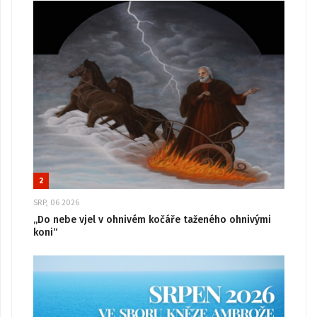
2
SRP, 06 2026
„Do nebe vjel v ohnivém kočáře taženého ohnivými
koni“