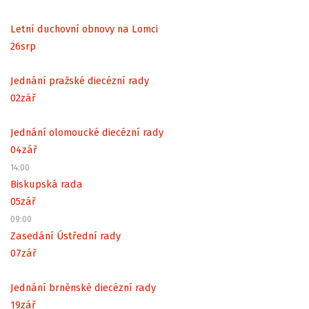
Letní duchovní obnovy na Lomci
26
srp
Jednání pražské diecézní rady
02
zář
Jednání olomoucké diecézní rady
04
zář
14:00
Biskupská rada
05
zář
09:00
Zasedání Ústřední rady
07
zář
Jednání brněnské diecézní rady
19
zář