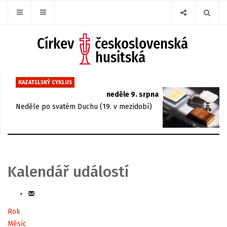
KAZATELSKÝ CYKLUS
neděle 9. srpna
Neděle po svatém Duchu (19. v mezidobí)
Kalendář událostí
Rok
Měsíc