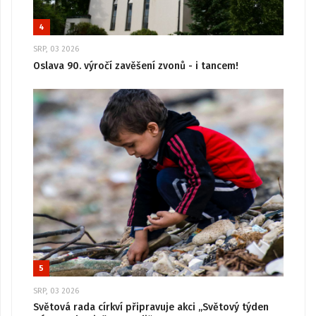
4
SRP, 03 2026
Oslava 90. výročí zavěšení zvonů - i tancem!
5
SRP, 03 2026
Světová rada církví připravuje akci „Světový týden