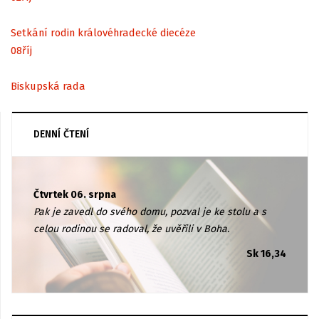
Setkání rodin královéhradecké diecéze
08
říj
Biskupská rada
DENNÍ ČTENÍ
Čtvrtek 06. srpna
Pak je zavedl do svého domu, pozval je ke stolu a s
celou rodinou se radoval, že uvěřili v Boha.
Sk 16,34