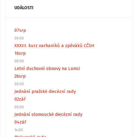
UDÁLOSTI
07
srp
00:00
XXXIII. kurz varhaníků a zpěváků CČSH
16
srp
00:00
Letní duchovní obnovy na Lomci
26
srp
00:00
Jednání pražské diecézní rady
02
zář
00:00
Jednání olomoucké diecézní rady
04
zář
14:00