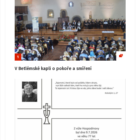
1
V Betlémské kapli o pokoře a smíření