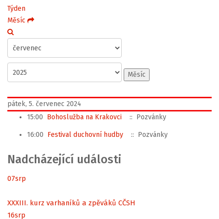
Týden
Měsíc
Měsíc
pátek, 5. červenec 2024
15:00
Bohoslužba na Krakovci
:: Pozvánky
16:00
Festival duchovní hudby
:: Pozvánky
Nadcházející události
07
srp
XXXIII. kurz varhaníků a zpěváků CČSH
16
srp