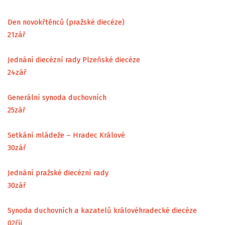
Den novokřtěnců (pražské diecéze)
21
zář
Jednání diecézní rady Plzeňské diecéze
24
zář
Generální synoda duchovních
25
zář
Setkání mládeže – Hradec Králové
30
zář
Jednání pražské diecézní rady
30
zář
Synoda duchovních a kazatelů královéhradecké diecéze
02
říj