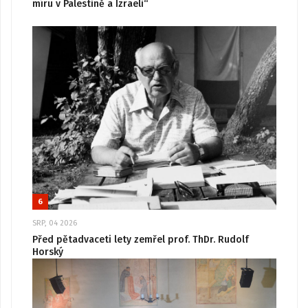
míru v Palestině a Izraeli“
6
SRP, 04 2026
Před pětadvaceti lety zemřel prof. ThDr. Rudolf
Horský