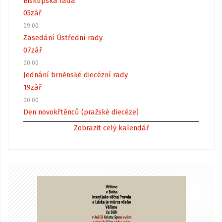
Biskupská rada
05
zář
09:00
Zasedání Ústřední rady
07
zář
00:00
Jednání brněnské diecézní rady
19
zář
00:00
Den novokřtěnců (pražské diecéze)
Zobrazit celý kalendář