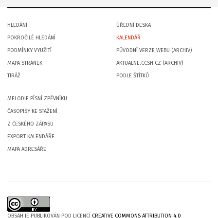
HLEDÁNÍ
ÚŘEDNÍ DESKA
POKROČILÉ HLEDÁNÍ
KALENDÁŘ
PODMÍNKY VYUŽITÍ
PŮVODNÍ VERZE WEBU (ARCHIV)
MAPA STRÁNEK
AKTUALNE.CCSH.CZ (ARCHIV)
TIRÁŽ
PODLE ŠTÍTKŮ
MELODIE PÍSNÍ ZPĚVNÍKU
ČASOPISY KE STAŽENÍ
Z ČESKÉHO ZÁPASU
EXPORT KALENDÁŘE
MAPA ADRESÁŘE
OBSAH JE PUBLIKOVÁN POD LICENCÍ
CREATIVE COMMONS ATTRIBUTION 4.0