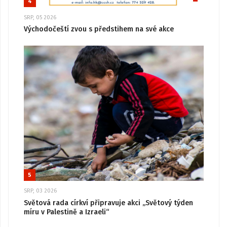
4
SRP, 05 2026
Východočeští zvou s předstihem na své akce
5
SRP, 03 2026
Světová rada církví připravuje akci „Světový týden
míru v Palestině a Izraeli“