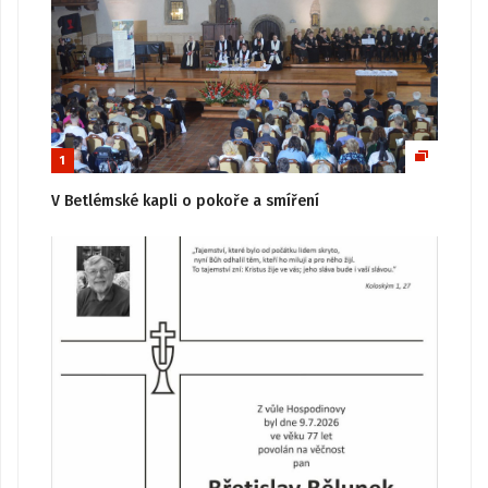
1
V Betlémské kapli o pokoře a smíření