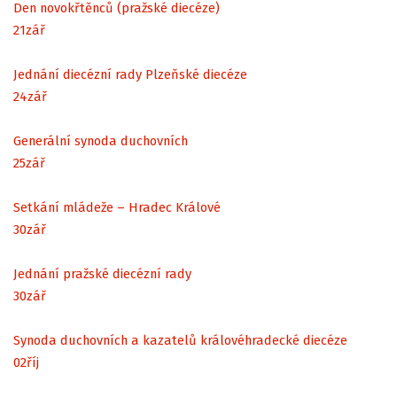
Den novokřtěnců (pražské diecéze)
21
zář
Jednání diecézní rady Plzeňské diecéze
24
zář
Generální synoda duchovních
25
zář
Setkání mládeže – Hradec Králové
30
zář
Jednání pražské diecézní rady
30
zář
Synoda duchovních a kazatelů královéhradecké diecéze
02
říj