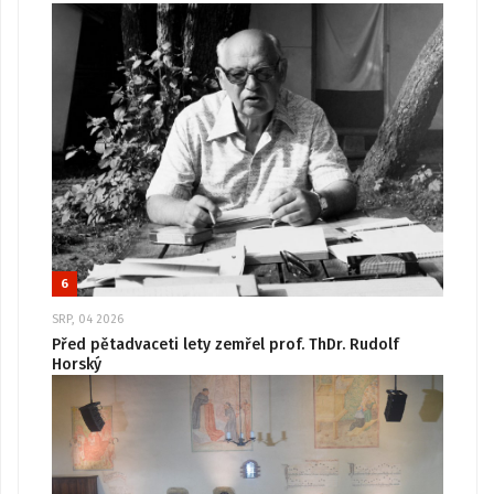
6
SRP, 04 2026
Před pětadvaceti lety zemřel prof. ThDr. Rudolf
Horský