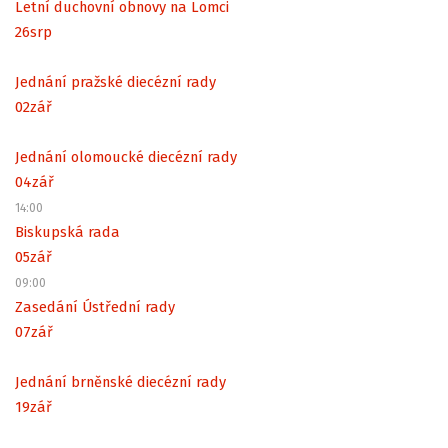
Letní duchovní obnovy na Lomci
26
srp
Jednání pražské diecézní rady
02
zář
Jednání olomoucké diecézní rady
04
zář
14:00
Biskupská rada
05
zář
09:00
Zasedání Ústřední rady
07
zář
Jednání brněnské diecézní rady
19
zář