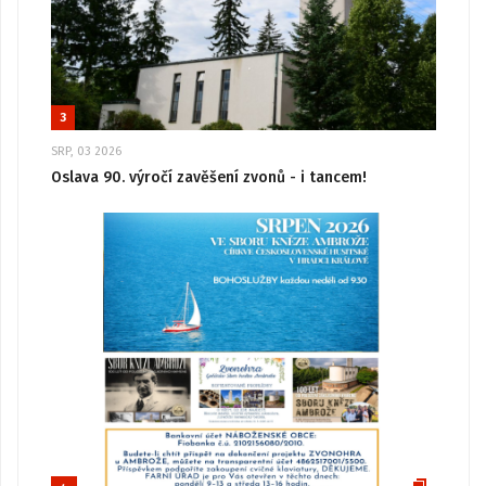
3
SRP, 03 2026
Oslava 90. výročí zavěšení zvonů - i tancem!