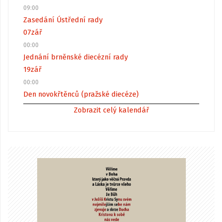
09:00
Zasedání Ústřední rady
07
zář
00:00
Jednání brněnské diecézní rady
19
zář
00:00
Den novokřtěnců (pražské diecéze)
Zobrazit celý kalendář