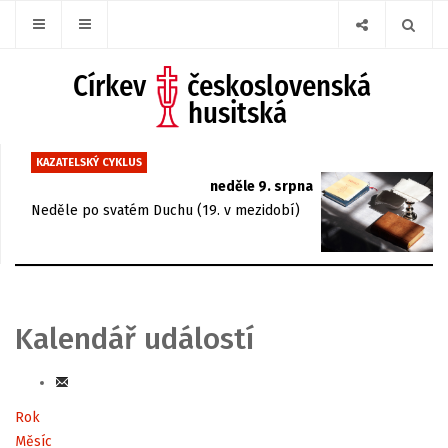
KAZATELSKÝ CYKLUS
neděle 9. srpna
Neděle po svatém Duchu (19. v mezidobí)
Kalendář událostí
Rok
Měsíc