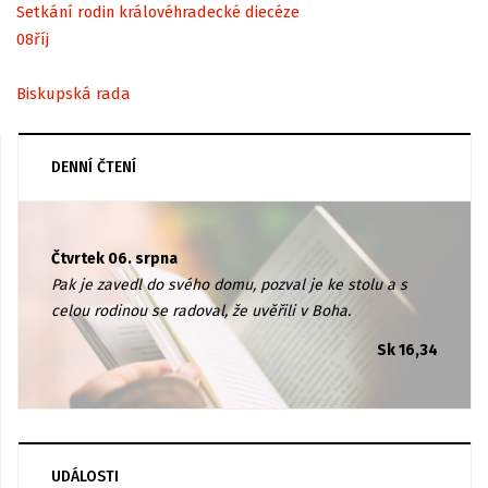
Setkání rodin královéhradecké diecéze
08
říj
Biskupská rada
DENNÍ ČTENÍ
Čtvrtek 06. srpna
Pak je zavedl do svého domu, pozval je ke stolu a s
celou rodinou se radoval, že uvěřili v Boha.
Sk 16,34
UDÁLOSTI