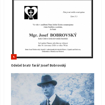
4
Odešel bratr farář Josef Bobrovský