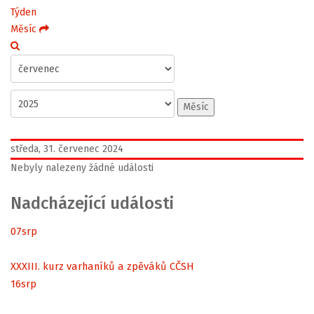
Týden
Měsíc
Měsíc
středa, 31. červenec 2024
Nebyly nalezeny žádné události
Nadcházející události
07
srp
XXXIII. kurz varhaníků a zpěváků CČSH
16
srp