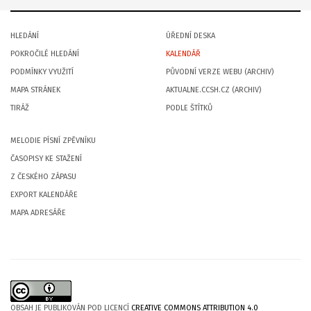
HLEDÁNÍ
ÚŘEDNÍ DESKA
POKROČILÉ HLEDÁNÍ
KALENDÁŘ
PODMÍNKY VYUŽITÍ
PŮVODNÍ VERZE WEBU (ARCHIV)
MAPA STRÁNEK
AKTUALNE.CCSH.CZ (ARCHIV)
TIRÁŽ
PODLE ŠTÍTKŮ
MELODIE PÍSNÍ ZPĚVNÍKU
ČASOPISY KE STAŽENÍ
Z ČESKÉHO ZÁPASU
EXPORT KALENDÁŘE
MAPA ADRESÁŘE
OBSAH JE PUBLIKOVÁN POD LICENCÍ
CREATIVE COMMONS ATTRIBUTION 4.0