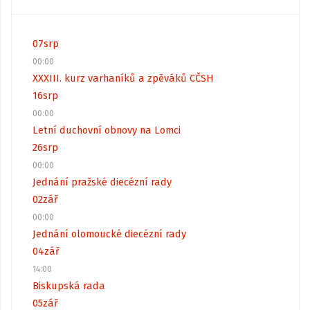
07
srp
00:00
XXXIII. kurz varhaníků a zpěváků CČSH
16
srp
00:00
Letní duchovní obnovy na Lomci
26
srp
00:00
Jednání pražské diecézní rady
02
zář
00:00
Jednání olomoucké diecézní rady
04
zář
14:00
Biskupská rada
05
zář