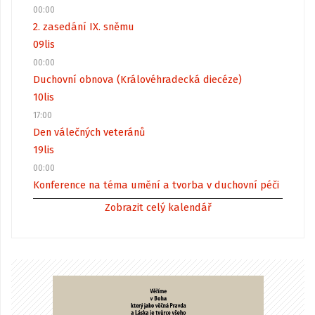
00:00
2. zasedání IX. sněmu
09
lis
00:00
Duchovní obnova (Královéhradecká diecéze)
10
lis
17:00
Den válečných veteránů
19
lis
00:00
Konference na téma umění a tvorba v duchovní péči
Zobrazit celý kalendář