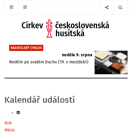
KAZATELSKÝ CYKLUS
neděle 9. srpna
Neděle po svatém Duchu (19. v mezidobí)
Kalendář událostí
Rok
Měsíc