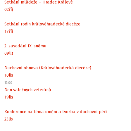
Setkání mládeže – Hradec Králové
02
říj
Setkání rodin královéhradecké diecéze
17
říj
2. zasedání IX. sněmu
09
lis
Duchovní obnova (Královéhradecká diecéze)
10
lis
17:00
Den válečných veteránů
19
lis
Konference na téma umění a tvorba v duchovní péči
23
lis