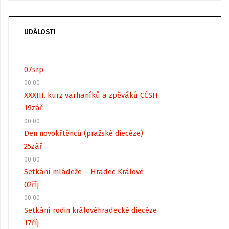
UDÁLOSTI
07
srp
00:00
XXXIII. kurz varhaníků a zpěváků CČSH
19
zář
00:00
Den novokřtěnců (pražské diecéze)
25
zář
00:00
Setkání mládeže – Hradec Králové
02
říj
00:00
Setkání rodin královéhradecké diecéze
17
říj