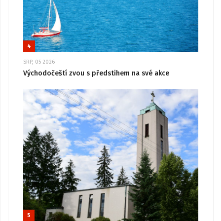
4
SRP, 05 2026
Východočeští zvou s předstihem na své akce
5