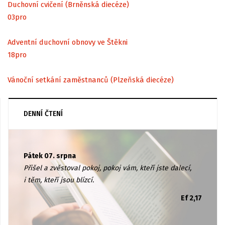
Duchovní cvičení (Brněnská diecéze)
03
pro
Adventní duchovní obnovy ve Štěkni
18
pro
Vánoční setkání zaměstnanců (Plzeňská diecéze)
DENNÍ ČTENÍ
Pátek 07. srpna
Přišel a zvěstoval pokoj, pokoj vám, kteří jste dalecí,
i těm, kteří jsou blízcí.
Ef 2,17