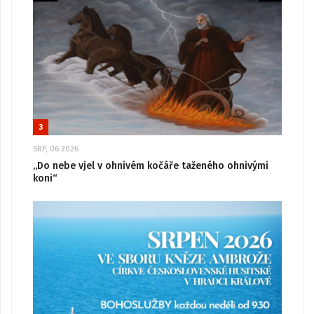
3
SRP, 06 2026
„Do nebe vjel v ohnivém kočáře taženého ohnivými
koni“