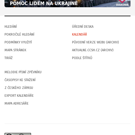
HLEDÁNÍ
ÚŘEDNÍ DESKA
POKROČILÉ HLEDÁNÍ
KALENDÁŘ
PODMÍNKY VYUŽITÍ
PŮVODNÍ VERZE WEBU (ARCHIV)
MAPA STRÁNEK
AKTUALNE.CCSH.CZ (ARCHIV)
TIRÁŽ
PODLE ŠTÍTKŮ
MELODIE PÍSNÍ ZPĚVNÍKU
ČASOPISY KE STAŽENÍ
Z ČESKÉHO ZÁPASU
EXPORT KALENDÁŘE
MAPA ADRESÁŘE