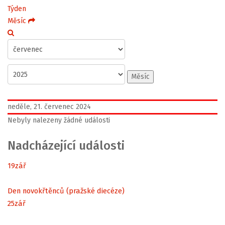
Týden
Měsíc
Měsíc
neděle, 21. červenec 2024
Nebyly nalezeny žádné události
Nadcházející události
19
zář
Den novokřtěnců (pražské diecéze)
25
zář