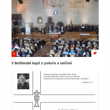
1
V Betlémské kapli o pokoře a smíření