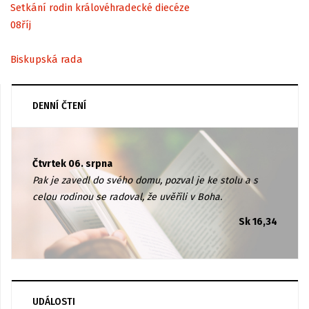
Setkání rodin královéhradecké diecéze
08
říj
Biskupská rada
DENNÍ ČTENÍ
Čtvrtek 06. srpna
Pak je zavedl do svého domu, pozval je ke stolu a s
celou rodinou se radoval, že uvěřili v Boha.
Sk 16,34
UDÁLOSTI