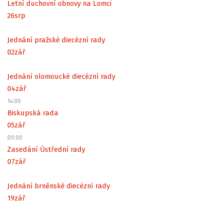
Letní duchovní obnovy na Lomci
26
srp
Jednání pražské diecézní rady
02
zář
Jednání olomoucké diecézní rady
04
zář
14:00
Biskupská rada
05
zář
09:00
Zasedání Ústřední rady
07
zář
Jednání brněnské diecézní rady
19
zář