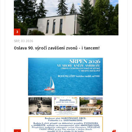
3
SRP, 03 2026
Oslava 90. výročí zavěšení zvonů - i tancem!