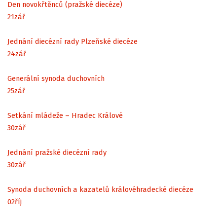
Den novokřtěnců (pražské diecéze)
21
zář
Jednání diecézní rady Plzeňské diecéze
24
zář
Generální synoda duchovních
25
zář
Setkání mládeže – Hradec Králové
30
zář
Jednání pražské diecézní rady
30
zář
Synoda duchovních a kazatelů královéhradecké diecéze
02
říj