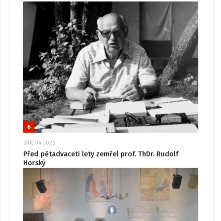
6
SRP, 04 2026
Před pětadvaceti lety zemřel prof. ThDr. Rudolf
Horský