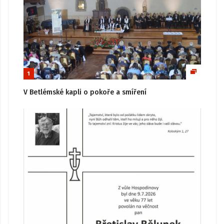
1
V Betlémské kapli o pokoře a smíření