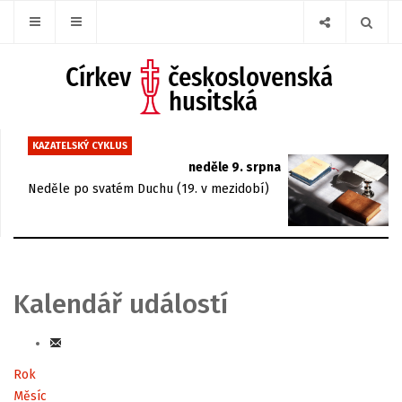
KAZATELSKÝ CYKLUS
neděle 9. srpna
Neděle po svatém Duchu (19. v mezidobí)
Kalendář událostí
Rok
Měsíc