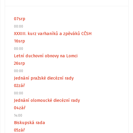
07
srp
00:00
XXXIII. kurz varhaníků a zpěváků CČSH
16
srp
00:00
Letní duchovní obnovy na Lomci
26
srp
00:00
Jednání pražské diecézní rady
02
zář
00:00
Jednání olomoucké diecézní rady
04
zář
14:00
Biskupská rada
05
zář