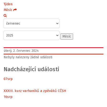
Týden
Měsíc
Měsíc
úterý, 2. červenec 2024
Nebyly nalezeny žádné události
Nadcházející události
07
srp
XXXIII. kurz varhaníků a zpěváků CČSH
16
srp