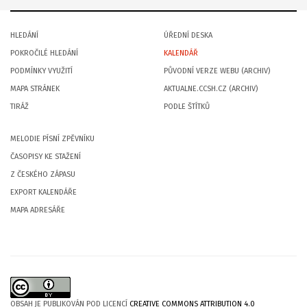
HLEDÁNÍ
ÚŘEDNÍ DESKA
POKROČILÉ HLEDÁNÍ
KALENDÁŘ
PODMÍNKY VYUŽITÍ
PŮVODNÍ VERZE WEBU (ARCHIV)
MAPA STRÁNEK
AKTUALNE.CCSH.CZ (ARCHIV)
TIRÁŽ
PODLE ŠTÍTKŮ
MELODIE PÍSNÍ ZPĚVNÍKU
ČASOPISY KE STAŽENÍ
Z ČESKÉHO ZÁPASU
EXPORT KALENDÁŘE
MAPA ADRESÁŘE
OBSAH JE PUBLIKOVÁN POD LICENCÍ
CREATIVE COMMONS ATTRIBUTION 4.0