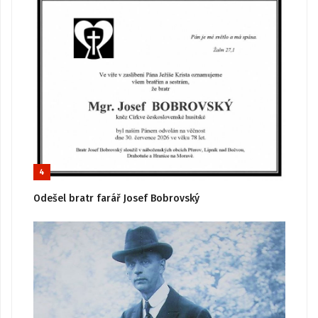
4
Odešel bratr farář Josef Bobrovský