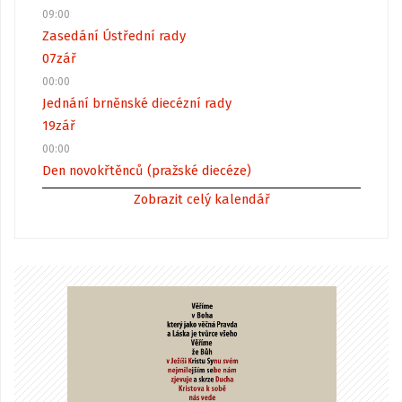
09:00
Zasedání Ústřední rady
07
zář
00:00
Jednání brněnské diecézní rady
19
zář
00:00
Den novokřtěnců (pražské diecéze)
Zobrazit celý kalendář