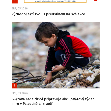
4
SRP, 05 2026
Východočeští zvou s předstihem na své akce
5
SRP, 03 2026
Světová rada církví připravuje akci „Světový týden
míru v Palestině a Izraeli“