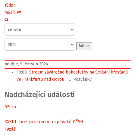
Týden
Měsíc
Měsíc
neděle, 9. červen 2024
10:00
Streem závěrečné bohoslužby na Setkání křesťanů
ve Frankfurtu nad Odrou
:: Pozvánky
Nadcházející události
07
srp
XXXIII. kurz varhaníků a zpěváků CČSH
19
zář