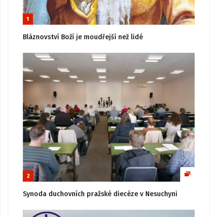
1
Bláznovství Boží je moudřejší než lidé
2
Synoda duchovních pražské diecéze v Nesuchyni