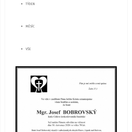
TÝDEN
MĚSÍC
VŠE