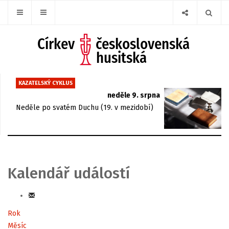
KAZATELSKÝ CYKLUS
neděle 9. srpna
Neděle po svatém Duchu (19. v mezidobí)
Kalendář událostí
Rok
Měsíc