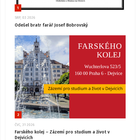
1
SRP, 03 2026
Odešel bratr farář Josef Bobrovský
2
ČVC, 31 2026
Farského kolej – Zázemí pro studium a život v
Dejvicích