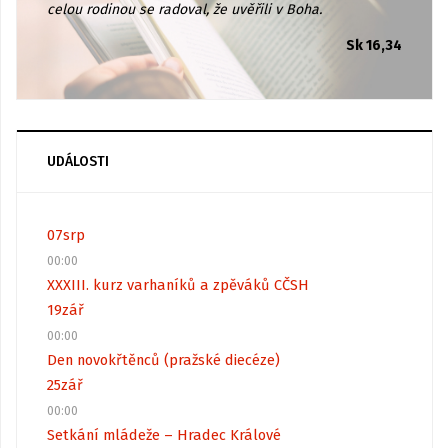
celou rodinou se radoval, že uvěřili v Boha.
Sk 16,34
UDÁLOSTI
07
srp
00:00
XXXIII. kurz varhaníků a zpěváků CČSH
19
zář
00:00
Den novokřtěnců (pražské diecéze)
25
zář
00:00
Setkání mládeže – Hradec Králové