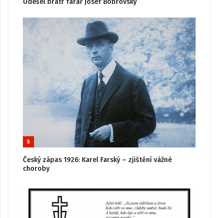
Odešel bratr farář Josef Bobrovský
5
Český zápas 1926: Karel Farský – zjištění vážné
choroby