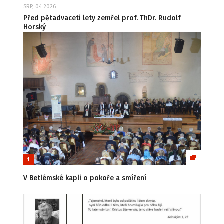
SRP, 04 2026
Před pětadvaceti lety zemřel prof. ThDr. Rudolf
Horský
1
V Betlémské kapli o pokoře a smíření