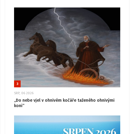
3
SRP, 06 2026
„Do nebe vjel v ohnivém kočáře taženého ohnivými
koni“