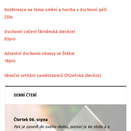
Konference na téma umění a tvorba v duchovní péči
23
lis
Duchovní cvičení (Brněnská diecéze)
03
pro
Adventní duchovní obnovy ve Štěkni
18
pro
Vánoční setkání zaměstnanců (Plzeňská diecéze)
DENNÍ ČTENÍ
Čtvrtek 06. srpna
Pak je zavedl do svého domu, pozval je ke stolu a s