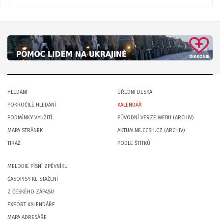
HLEDÁNÍ
ÚŘEDNÍ DESKA
POKROČILÉ HLEDÁNÍ
KALENDÁŘ
PODMÍNKY VYUŽITÍ
PŮVODNÍ VERZE WEBU (ARCHIV)
MAPA STRÁNEK
AKTUALNE.CCSH.CZ (ARCHIV)
TIRÁŽ
PODLE ŠTÍTKŮ
MELODIE PÍSNÍ ZPĚVNÍKU
ČASOPISY KE STAŽENÍ
Z ČESKÉHO ZÁPASU
EXPORT KALENDÁŘE
MAPA ADRESÁŘE