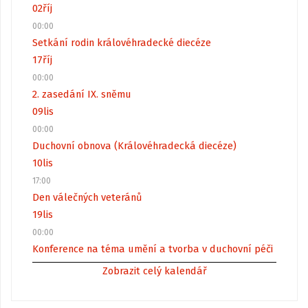
02
říj
00:00
Setkání rodin královéhradecké diecéze
17
říj
00:00
2. zasedání IX. sněmu
09
lis
00:00
Duchovní obnova (Královéhradecká diecéze)
10
lis
17:00
Den válečných veteránů
19
lis
00:00
Konference na téma umění a tvorba v duchovní péči
Zobrazit celý kalendář