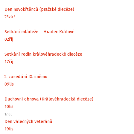
Den novokřtěnců (pražské diecéze)
25
zář
Setkání mládeže – Hradec Králové
02
říj
Setkání rodin královéhradecké diecéze
17
říj
2. zasedání IX. sněmu
09
lis
Duchovní obnova (Královéhradecká diecéze)
10
lis
17:00
Den válečných veteránů
19
lis