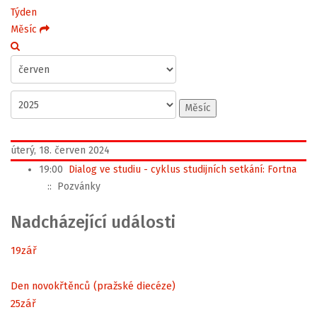
Týden
Měsíc
Měsíc
úterý, 18. červen 2024
19:00
Dialog ve studiu - cyklus studijních setkání: Fortna
:: Pozvánky
Nadcházející události
19
zář
Den novokřtěnců (pražské diecéze)
25
zář