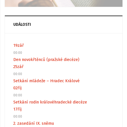
UDÁLOSTI
19
zář
00:00
Den novokřtěnců (pražské diecéze)
25
zář
00:00
Setkání mládeže – Hradec Králové
02
říj
00:00
Setkání rodin královéhradecké diecéze
17
říj
00:00
2. zasedání IX. sněmu