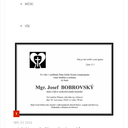
MĚSÍC
VŠE
1
SRP, 03 2026