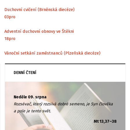
Duchovní cvičení (Brněnská diecéze)
03
pro
Adventní duchovní obnovy ve Štěkni
18
pro
Vánoční setkání zaměstnanců (Plzeňská diecéze)
DENNÍ ČTENÍ
Neděle 09. srpna
Rozsévač, který rozsívá dobré semeno, je Syn člověka
a pole je tento svět.
Mt 13,37–38