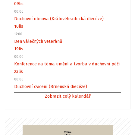
09
lis
00:00
Duchovní obnova (Královéhradecká diecéze)
10
lis
17:00
Den válečných veteránů
19
lis
00:00
Konference na téma umění a tvorba v duchovní péči
23
lis
00:00
Duchovní cvičení (Brněnská diecéze)
Zobrazit celý kalendář