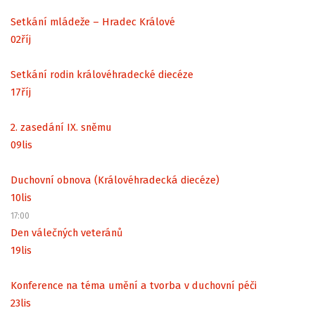
Setkání mládeže – Hradec Králové
02
říj
Setkání rodin královéhradecké diecéze
17
říj
2. zasedání IX. sněmu
09
lis
Duchovní obnova (Královéhradecká diecéze)
10
lis
17:00
Den válečných veteránů
19
lis
Konference na téma umění a tvorba v duchovní péči
23
lis