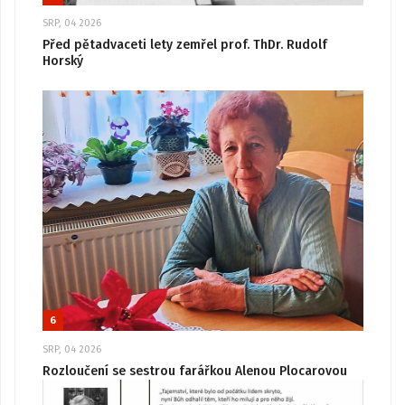
SRP, 04 2026
Před pětadvaceti lety zemřel prof. ThDr. Rudolf
Horský
6
SRP, 04 2026
Rozloučení se sestrou farářkou Alenou Plocarovou