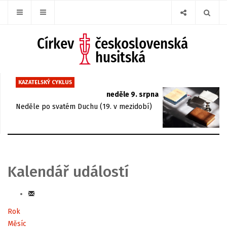
KAZATELSKÝ CYKLUS
neděle 9. srpna
Neděle po svatém Duchu (19. v mezidobí)
Kalendář událostí
Rok
Měsíc