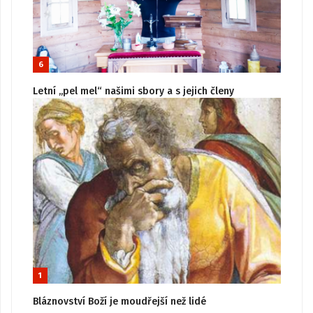
6
Letní „pel mel“ našimi sbory a s jejich členy
1
Bláznovství Boží je moudřejší než lidé