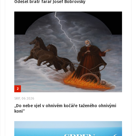
Odešel bratr farář Josef Bobrovský
2
SRP, 06 2026
„Do nebe vjel v ohnivém kočáře taženého ohnivými
koni“