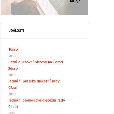
Mt 7,7
UDÁLOSTI
16
srp
00:00
Letní duchovní obnovy na Lomci
26
srp
00:00
Jednání pražské diecézní rady
02
zář
00:00
Jednání olomoucké diecézní rady
04
zář
14:00