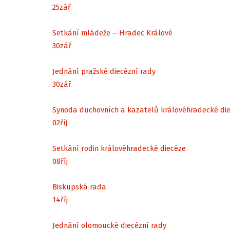
25
zář
Setkání mládeže – Hradec Králové
30
zář
Jednání pražské diecézní rady
30
zář
Synoda duchovních a kazatelů královéhradecké di
02
říj
Setkání rodin královéhradecké diecéze
08
říj
Biskupská rada
14
říj
Jednání olomoucké diecézní rady