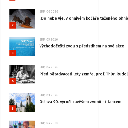
SRP, 06 2026
„Do nebe vjel v ohnivém kočáře taženého ohni
2
SRP, 05 2026
Východočeští zvou s předstihem na své akce
3
SRP, 04 2026
Před pětadvaceti lety zemřel prof. ThDr. Rudo
4
SRP, 03 2026
Oslava 90. výročí zavěšení zvonů - i tancem!
5
SRP, 04 2026