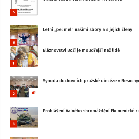
5
Letní „pel mel“ našimi sbory a s jejich členy
6
Bláznovství Boží je moudřejší než lidé
1
Synoda duchovních pražské diecéze v Nesuchy
2
Prohlášení Valného shromáždění Ekumenické rady
3