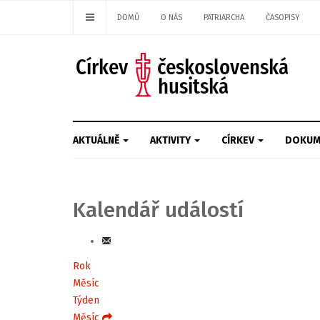
DOMŮ
O NÁS
PATRIARCHA
ČASOPISY
AKTUÁLNĚ
AKTIVITY
CÍRKEV
DOKUM
Kalendář událostí
Rok
Měsíc
Týden
Měsíc