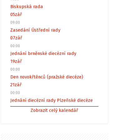
Biskupská rada
05
zář
09:00
Zasedání Ústřední rady
07
zář
00:00
Jednání brněnské diecézní rady
19
zář
00:00
Den novokřtěnců (pražské diecéze)
21
zář
00:00
Jednání diecézní rady Plzeňské diecéze
Zobrazit celý kalendář