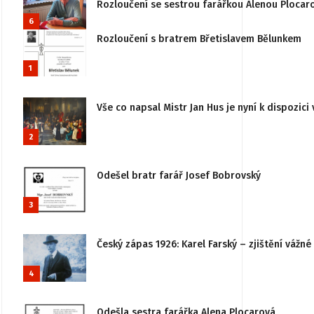
Rozloučení se sestrou farářkou Alenou Plocar
6
Rozloučení s bratrem Břetislavem Bělunkem
1
Vše co napsal Mistr Jan Hus je nyní k dispozici 
2
Odešel bratr farář Josef Bobrovský
3
Český zápas 1926: Karel Farský – zjištění vážn
4
Odešla sestra farářka Alena Plocarová