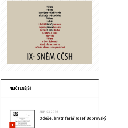
NEJČTENĚJŠÍ
SRP, 03 2026
Odešel bratr farář Josef Bobrovský
1