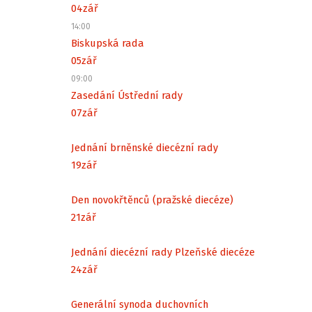
04
zář
14:00
Biskupská rada
05
zář
09:00
Zasedání Ústřední rady
07
zář
Jednání brněnské diecézní rady
19
zář
Den novokřtěnců (pražské diecéze)
21
zář
Jednání diecézní rady Plzeňské diecéze
24
zář
Generální synoda duchovních