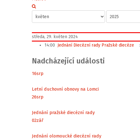
středa, 29. květen 2024
14:00
Jednání Diecézní rady Pražské diecéze
:
Nadcházející události
16
srp
Letní duchovní obnovy na Lomci
26
srp
Jednání pražské diecézní rady
02
zář
Jednání olomoucké diecézní rady