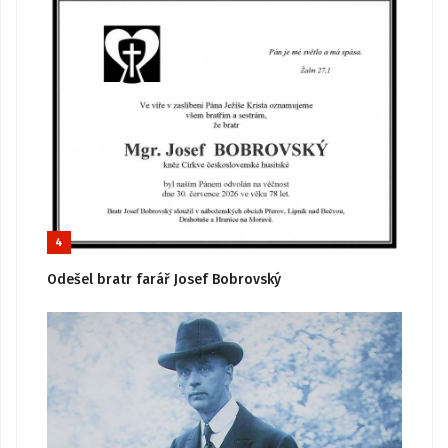
4
Odešel bratr farář Josef Bobrovský