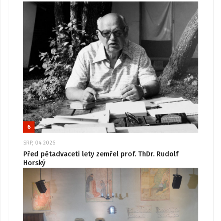
6
SRP, 04 2026
Před pětadvaceti lety zemřel prof. ThDr. Rudolf
Horský