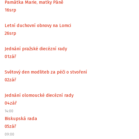
Památka Marie, matky Páně
16
srp
Letní duchovní obnovy na Lomci
26
srp
Jednání pražské diecézní rady
01
zář
Světový den modliteb za péči o stvoření
02
zář
Jednání olomoucké diecézní rady
04
zář
14:00
Biskupská rada
05
zář
09:00