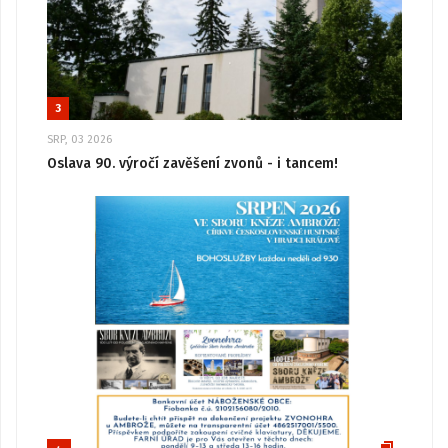
3
SRP, 03 2026
Oslava 90. výročí zavěšení zvonů - i tancem!