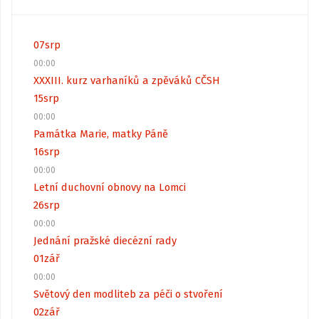
07
srp
00:00
XXXIII. kurz varhaníků a zpěváků CČSH
15
srp
00:00
Památka Marie, matky Páně
16
srp
00:00
Letní duchovní obnovy na Lomci
26
srp
00:00
Jednání pražské diecézní rady
01
zář
00:00
Světový den modliteb za péči o stvoření
02
zář