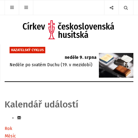
KAZATELSKÝ CYKLUS
neděle 9. srpna
Neděle po svatém Duchu (19. v mezidobí)
Kalendář událostí
Rok
Měsíc