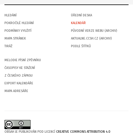
HLEDÁNÍ
ÚŘEDNÍ DESKA
POKROČILÉ HLEDÁNÍ
KALENDÁŘ
PODMÍNKY VYUŽITÍ
PŮVODNÍ VERZE WEBU (ARCHIV)
MAPA STRÁNEK
AKTUALNE.CCSH.CZ (ARCHIV)
TIRÁŽ
PODLE ŠTÍTKŮ
MELODIE PÍSNÍ ZPĚVNÍKU
ČASOPISY KE STAŽENÍ
Z ČESKÉHO ZÁPASU
EXPORT KALENDÁŘE
MAPA ADRESÁŘE
OBSAH JE PUBLIKOVÁN POD LICENCÍ
CREATIVE COMMONS ATTRIBUTION 4.0