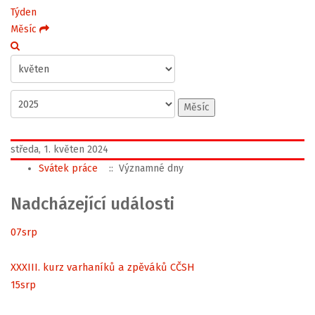
Týden
Měsíc
Měsíc
středa, 1. květen 2024
Svátek práce
:: Významné dny
Nadcházející události
07
srp
XXXIII. kurz varhaníků a zpěváků CČSH
15
srp