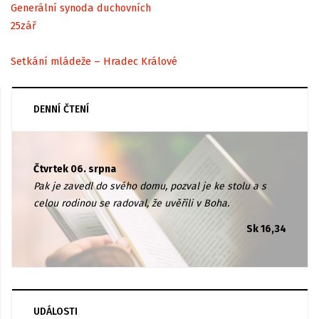
Generální synoda duchovních
25
zář
Setkání mládeže – Hradec Králové
DENNÍ ČTENÍ
Čtvrtek 06. srpna
Pak je zavedl do svého domu, pozval je ke stolu a s
celou rodinou se radoval, že uvěřili v Boha.
Sk 16,34
UDÁLOSTI