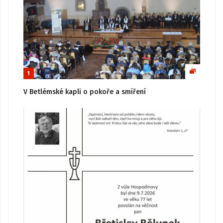
1
V Betlémské kapli o pokoře a smíření