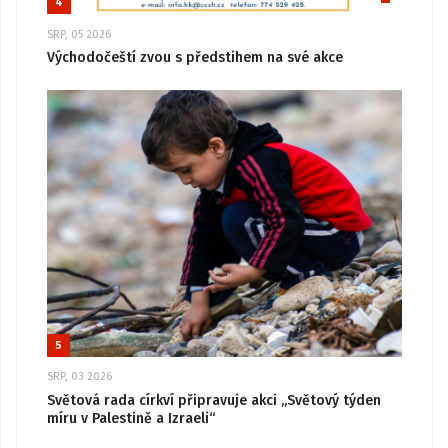
4
SRP, 05 2026
Východočeští zvou s předstihem na své akce
5
SRP, 03 2026
Světová rada církví připravuje akci „Světový týden
míru v Palestině a Izraeli“