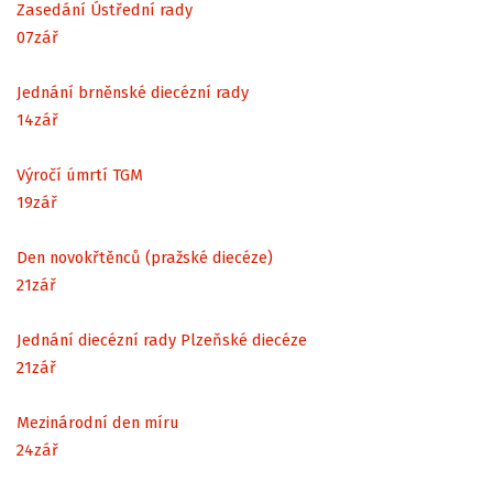
Zasedání Ústřední rady
07
zář
Jednání brněnské diecézní rady
14
zář
Výročí úmrtí TGM
19
zář
Den novokřtěnců (pražské diecéze)
21
zář
Jednání diecézní rady Plzeňské diecéze
21
zář
Mezinárodní den míru
24
zář